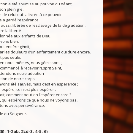
tion a été soumise au pouvoir du néant,
on plein gré,
de celui qui l’a livrée à ce pouvoir.
le a gardé l’espérance
 aussi, libérée de l’esclavage de la dégradation,
re la liberté
 donnée aux enfants de Dieu.
vons bien,
out entière gémit,
ar les douleurs d’un enfantement qui dure encore.
t pas seule.
 en nous-mêmes, nous gémissons ;
ommencé à recevoir l’Esprit Saint,
ttendons notre adoption
tion de notre corps.
ons été sauvés, mais c’est en espérance ;
n espère, ce n’est plus espérer :
voit, comment peut-on l’espérer encore ?
qui espérons ce que nous ne voyons pas,
ndons avec persévérance.
du Seigneur.
6), 1-2ab, 2cd-3, 4-5, 6)