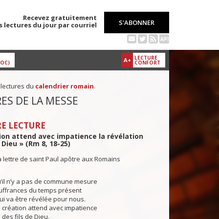
Recevez gratuitement
S'ABONNER
s lectures du jour par courriel
API
LECTURE
A+
DOC)
CONFORT
 lectures du
calendrier romain
.
ES DE LA MESSE
E LECTURE
ion attend avec impatience la révélation
 Dieu » (Rm 8, 18-25)
a lettre de saint Paul apôtre aux Romains
’il n’y a pas de commune mesure
ouffrances du temps présent
 qui va être révélée pour nous.
 création attend avec impatience
 des fils de Dieu.