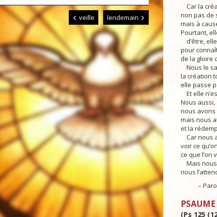
Car la créa
non pas de s
veille
lendemain
mais à cause 
Pourtant, el
d’être, elle
pour connaît
de la gloire
Nous le sa
la création t
elle passe p
Et elle n’es
Nous aussi,
nous avons c
mais nous a
et la rédemp
Car nous av
voir ce qu’o
ce que l’on 
Mais nous, 
nous l’atte
– Parole 
PSAUME
(Ps 125 (12