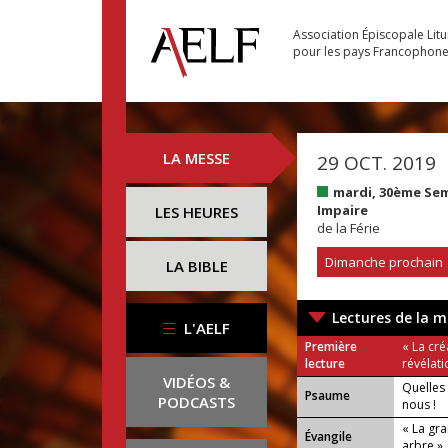
Association Épiscopale Lit
pour les pays Francophon
LA MESSE
29 OCT. 2019
mardi, 30ème Se
Impaire
LES HEURES
de la Férie
Dimanche prochain
LA BIBLE
Lectures de la m
L'AELF
Première
« La cré
lecture
révélati
VIDÉOS &
Quelles 
Psaume
PODCASTS
nous !
« La gra
Évangile
arbre »