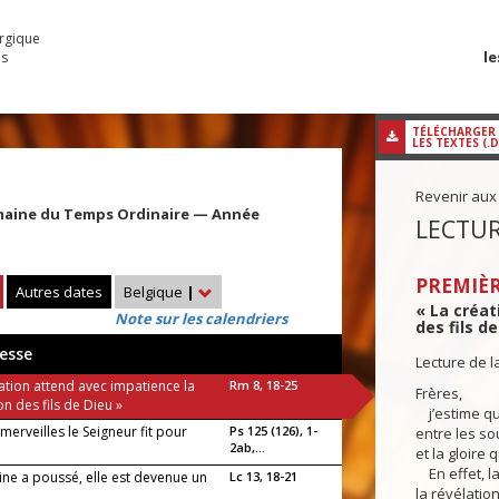
urgique
le
es
TÉLÉCHARGER
LES TEXTES (.
Revenir aux
maine du Temps Ordinaire — Année
LECTUR
PREMIÈR
Autres dates
Belgique
|
« La créat
Note sur les calendriers
des fils de
esse
Lecture de l
ation attend avec impatience la
Rm 8, 18-25
Frères,
on des fils de Dieu »
j’estime qu
merveilles le Seigneur fit pour
Ps 125 (126), 1-
entre les s
2ab,...
et la gloire
En effet, la
ine a poussé, elle est devenue un
Lc 13, 18-21
la révélation