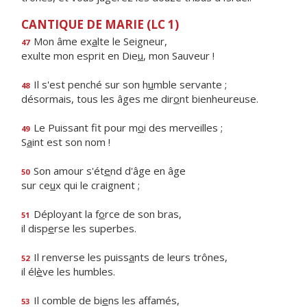
CANTIQUE DE MARIE (LC 1)
Mon âme ex
a
lte le Seigneur,
47
exulte mon esprit en Die
u
, mon Sauveur !
Il s'est penché sur son h
u
mble servante ;
48
désormais, tous les âges me dir
o
nt bienheureuse.
Le Puissant fit pour m
o
i des merveilles ;
49
S
a
int est son nom !
Son amour s'ét
e
nd d'âge en âge
50
sur ce
u
x qui le craignent ;
Déployant la f
o
rce de son bras,
51
il disp
e
rse les superbes.
Il renverse les puiss
a
nts de leurs trônes,
52
il él
è
ve les humbles.
Il comble de bi
e
ns les affamés,
53