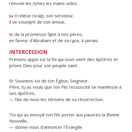
renvoie les r
i
ches les mains vides.
Il relève Isra
ë
l, son serviteur,
54
il se souvi
e
nt de son amour,
de la promesse f
a
ite à nos pères,
55
en faveur d'Abraham et de sa r
a
ce, à jamais.
INTERCESSION
Prenons appui sur la foi qui nous vient des Apôtres et
prions Dieu pour son peuple saint :
R/ Souviens-toi de ton Église, Seigneur.
Père, tu as voulu que ton Fils ressuscité se manifeste à
ses Apôtres,
— fais de nous les témoins de sa résurrection.
Toi qui as envoyé ton Fils porter aux pauvres la Bonne
Nouvelle,
— donne-nous d'annoncer l'Évangile.