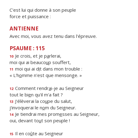
C'est lui qui donne à son peuple
force et puissance :
ANTIENNE
Avec moi, vous avez tenu dans l'épreuve.
PSAUME : 115
Je crois, et je p
a
rlerai,
10
moi qui ai beauco
u
p souffert,
moi qui ai d
i
t dans mon trouble :
11
« L'h
o
mme n'est que mensonge. »
Comment rendr
a
i-je au Seigneur
12
tout le bi
e
n qu'il m'a fait ?
J'élèverai la co
u
pe du salut,
13
j'invoquerai le n
o
m du Seigneur.
Je tiendrai mes prom
e
sses au Seigneur,
14
oui, devant to
u
t son peuple !
Il en co
û
te au Seigneur
15