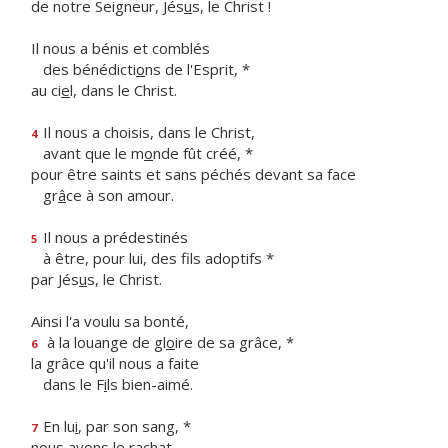
de notre Seigneur, Jés
u
s, le Christ !
Il nous a bénis et comblés
des bénédicti
o
ns de l'Esprit, *
au ci
e
l, dans le Christ.
Il nous a choisis, dans le Christ,
4
avant que le m
o
nde fût créé, *
pour être saints et sans péchés devant sa face
gr
â
ce à son amour.
Il nous a prédestinés
5
à être, pour lui, des f
ls adoptifs *
par Jés
u
s, le Christ.
Ainsi l'a voulu sa bonté,
à la louange de gl
o
ire de sa grâce, *
6
la grâce qu'il nous a faite
dans le F
i
ls bien-aimé.
En lu
i
, par son sang, *
7
nous avons le rachat,