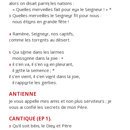
alors on disait parm
i
les nations :
« Quelles merveilles fait pour e
u
x le Seigneur ! » *
Quelles merveilles le Seigne
u
r fit pour nous :
3
nous éti
o
ns en grande fête !
Ramène, Seigne
u
r, nos captifs,
4
comme les torr
e
nts au désert.
Qui s
è
me dans les larmes
5
moiss
o
nne dans la joie : +
il s’en va, il s’en v
a
en pleurant,
6
il j
e
tte la semence ; *
il s’en vient, il s’en vi
e
nt dans la joie,
il rapp
o
rte les gerbes.
ANTIENNE
Je vous appelle mes amis et non plus serviteurs ; je
vous ai confié les secrets de mon Père.
CANTIQUE (EP 1).
Qu'il soit béni, le Die
u
et Père
3