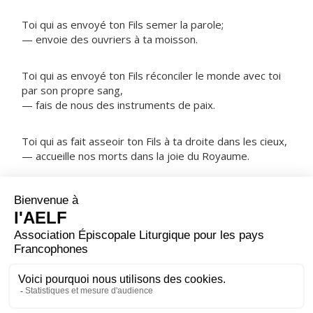
Toi qui as envoyé ton Fils semer la parole;
— envoie des ouvriers à ta moisson.
Toi qui as envoyé ton Fils réconciler le monde avec toi
par son propre sang,
— fais de nous des instruments de paix.
Toi qui as fait asseoir ton Fils à ta droite dans les cieux,
— accueille nos morts dans la joie du Royaume.
NOTRE PÈRE
ORAISON
Dieu qui nous as conduits à la connaissance de ton nom
par la prédication des Apôtres, fais qu'à la prière des
saints Simon et Jude, ton Église ne cesse de grandir en
accueillant toujours de nouveaux croyants.