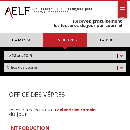
L'AELF
S'abonner
Association Épiscopale Liturgique
pour
les pays Francophones
Calendrier
Recevez gratuitement
Contact
les lectures du jour par courriel
LA MESSE
LES HEURES
LA BIBLE
Le
28 oct. 2019
|
Office des vêpres
|
OFFICE DES VÊPRES
Revenir aux lectures du
calendrier romain
.
du jour
INTRODUCTION