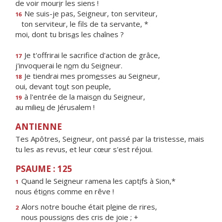
de voir mour
i
r les siens !
Ne suis-je pas, Seigneur, ton serviteur,
16
ton serviteur, le f
ls de ta servante, *
moi, dont tu bris
a
s les chaînes ?
Je t'offrirai le sacrif
ce d'action de grâce,
17
j'invoquerai le n
o
m du Seigneur.
Je tiendrai mes prom
e
sses au Seigneur,
18
oui, devant to
u
t son peuple,
à l'entrée de la mais
o
n du Seigneur,
19
au milie
u
de Jérusalem !
ANTIENNE
Tes Apôtres, Seigneur, ont passé par la tristesse, mais
tu les as revus, et leur cœur s'est réjoui.
PSAUME : 125
Quand le Seigneur ramena les capt
i
fs à Sion,*
1
nous éti
o
ns comme en rêve !
Alors notre bouche était pl
e
ine de rires,
2
nous poussi
o
ns des cris de joie ; +