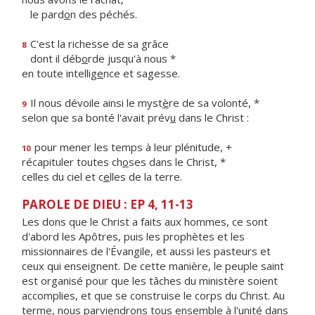
le pard
o
n des péchés.
C'est la richesse de sa grâce
8
dont il déb
o
rde jusqu'à nous *
en toute intellig
e
nce et sagesse.
Il nous dévoile ainsi le myst
è
re de sa volonté, *
9
selon que sa bonté l'avait prév
u
dans le Christ :
pour mener les temps à leur plénitude, +
10
récapituler toutes ch
o
ses dans le Christ, *
celles du ciel et c
e
lles de la terre.
PAROLE DE DIEU : EP 4, 11-13
Les dons que le Christ a faits aux hommes, ce sont
d'abord les Apôtres, puis les prophètes et les
missionnaires de l'Évangile, et aussi les pasteurs et
ceux qui enseignent. De cette manière, le peuple saint
est organisé pour que les tâches du ministère soient
accomplies, et que se construise le corps du Christ. Au
terme, nous parviendrons tous ensemble à l'unité dans