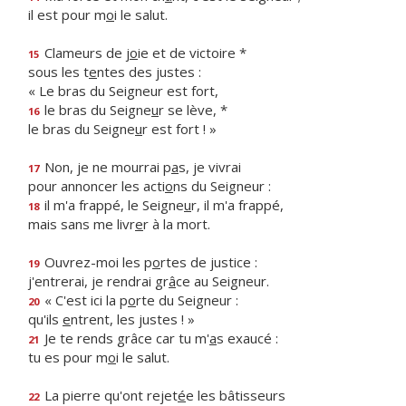
il est pour m
o
i le salut.
Clameurs de j
o
ie et de victoire *
15
sous les t
e
ntes des justes :
« Le bras du Seigneur est fort,
le bras du Seigne
u
r se lève, *
16
le bras du Seigne
u
r est fort ! »
Non, je ne mourrai p
a
s, je vivrai
17
pour annoncer les acti
o
ns du Seigneur :
il m'a frappé, le Seigne
u
r, il m'a frappé,
18
mais sans me livr
e
r à la mort.
Ouvrez-moi les p
o
rtes de justice :
19
j'entrerai, je rendrai gr
â
ce au Seigneur.
« C'est ici la p
o
rte du Seigneur :
20
qu'ils
e
ntrent, les justes ! »
Je te rends grâce car tu m'
a
s exaucé :
21
tu es pour m
o
i le salut.
La pierre qu'ont rejet
é
e les bâtisseurs
22