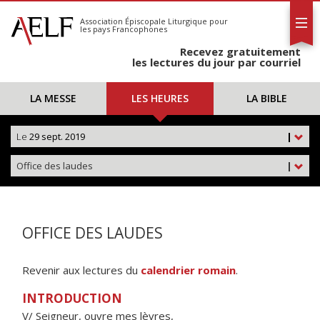
L'AELF
S'abonner
Association Épiscopale Liturgique
pour
les pays Francophones
Calendrier
Recevez gratuitement
Contact
les lectures du jour par courriel
LA MESSE
LES HEURES
LA BIBLE
Le
29 sept. 2019
|
Office des laudes
|
OFFICE DES LAUDES
Revenir aux lectures du
calendrier romain
.
INTRODUCTION
V/ Seigneur, ouvre mes lèvres,