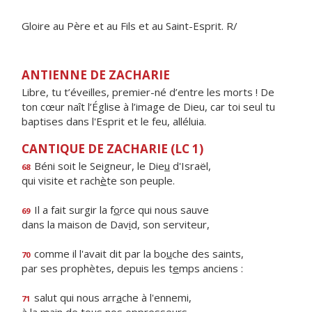
Gloire au Père et au Fils et au Saint-Esprit. R/
ANTIENNE DE ZACHARIE
Libre, tu t’éveilles, premier-né d’entre les morts ! De
ton cœur naît l’Église à l’image de Dieu, car toi seul tu
baptises dans l'Esprit et le feu, alléluia.
CANTIQUE DE ZACHARIE (LC 1)
Béni soit le Seigneur, le Die
u
d'Israël,
68
qui visite et rach
è
te son peuple.
Il a fait surgir la f
o
rce qui nous sauve
69
dans la maison de Dav
i
d, son serviteur,
comme il l'avait dit par la bo
u
che des saints,
70
par ses prophètes, depuis les t
e
mps anciens :
salut qui nous arr
a
che à l'ennemi,
71