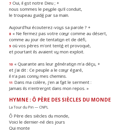
Oui, il
e
st notre Dieu ; +
7
nous sommes le pe
u
ple qu'il conduit,
le troupeau guid
é
par sa main.
Aujourd'hui écouterez-vo
u
s sa parole ? +
« Ne fermez pas votre cœ
u
r comme au désert,
8
comme au jour de tentati
o
n et de défi,
où vos pères m'ont tent
é
et provoqué,
9
et pourtant ils avaient v
u
mon exploit.
« Quarante ans leur générati
o
n m'a déçu, +
10
et j'ai dit : Ce peuple a le cœ
u
r égaré,
il n'a pas conn
u
mes chemins.
Dans ma colère, j'en ai f
a
it le serment :
11
Jamais ils n'entrer
o
nt dans mon repos. »
HYMNE : Ô PÈRE DES SIÈCLES DU MONDE
La Tour du Pin — CNPL
Ô Père des siècles du monde,
Voici le dernier-né des jours
Qui monte