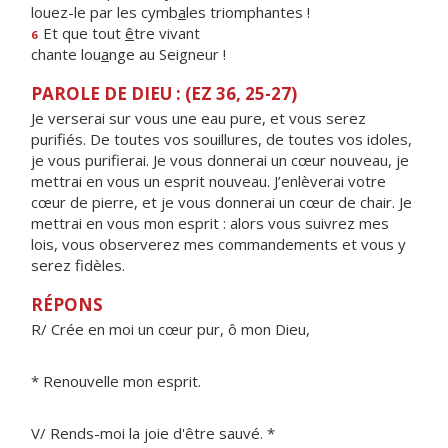
louez-le par les cymb
a
les triomphantes !
Et que tout
ê
tre vivant
6
chante lou
a
nge au Seigneur !
PAROLE DE DIEU : (EZ 36, 25-27)
Je verserai sur vous une eau pure, et vous serez
purifiés. De toutes vos souillures, de toutes vos idoles,
je vous purifierai. Je vous donnerai un cœur nouveau, je
mettrai en vous un esprit nouveau. J’enlèverai votre
cœur de pierre, et je vous donnerai un cœur de chair. Je
mettrai en vous mon esprit : alors vous suivrez mes
lois, vous observerez mes commandements et vous y
serez fidèles.
RÉPONS
R/ Crée en moi un cœur pur, ô mon Dieu,
* Renouvelle mon esprit.
V/ Rends-moi la joie d'être sauvé. *