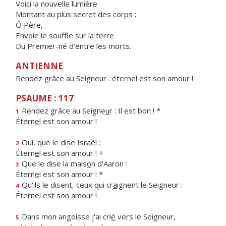
Voici la nouvelle lumière
Montant au plus secret des corps ;
Ô Père,
Envoie le souffle sur la terre
Du Premier-né d’entre les morts.
ANTIENNE
Rendez grâce au Seigneur : éternel est son amour !
PSAUME : 117
Rendez grâce au Seigne
u
r : Il est bon ! *
1
Étern
e
l est son amour !
Oui, que le d
i
se Israël :
2
Étern
e
l est son amour ! +
Que le dise la mais
o
n d'Aaron :
3
Étern
e
l est son amour ! *
Qu'ils le disent, ceux qui cr
a
ignent le Seigneur :
4
Étern
e
l est son amour !
Dans mon angoisse j'ai cri
é
vers le Seigneur,
5