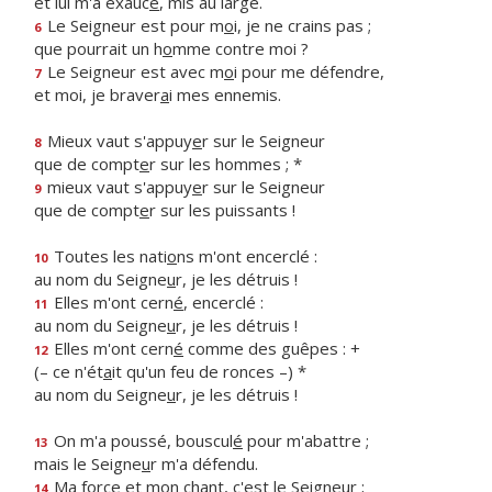
et lui m'a exauc
é
, mis au large.
Le Seigneur est pour m
o
i, je ne crains pas ;
6
que pourrait un h
o
mme contre moi ?
Le Seigneur est avec m
o
i pour me défendre,
7
et moi, je braver
a
i mes ennemis.
Mieux vaut s'appuy
e
r sur le Seigneur
8
que de compt
e
r sur les hommes ; *
mieux vaut s'appuy
e
r sur le Seigneur
9
que de compt
e
r sur les puissants !
Toutes les nati
o
ns m'ont encerclé :
10
au nom du Seigne
u
r, je les détruis !
Elles m'ont cern
é
, encerclé :
11
au nom du Seigne
u
r, je les détruis !
Elles m'ont cern
é
comme des guêpes : +
12
(– ce n'ét
a
it qu'un feu de ronces –) *
au nom du Seigne
u
r, je les détruis !
On m'a poussé, bouscul
é
pour m'abattre ;
13
mais le Seigne
u
r m'a défendu.
Ma force et mon ch
a
nt, c'est le Seigneur ;
14