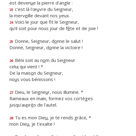
est deven
u
e la pierre d'angle :
c'est là l'œ
u
vre du Seigneur,
23
la merv
e
ille devant nos yeux.
Voici le jour que f
t le Seigneur,
24
qu'il soit pour nous jour de f
ê
te et de joie !
Donne, Seigneur, d
o
nne le salut !
25
Donne, Seigneur, d
o
nne la victoire !
Béni soit au n
o
m du Seigneur
26
celu
i
qui vient ! *
De la mais
o
n du Seigneur,
no
u
s vous bénissons !
Dieu, le Seigne
u
r, nous illumine. *
27
Rameaux en main, formez vos cortèges
jusqu'aupr
è
s de l'autel.
Tu es mon Die
u
, je te rends grâce, *
28
mon Die
u
, je t'exalte !