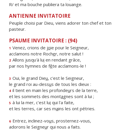
R/ et ma bouche publiera ta louange.
ANTIENNE INVITATOIRE
Peuple choisi par Dieu, viens adorer ton chef et ton
pasteur.
PSAUME INVITATOIRE : (94)
Venez, crions de j
o
ie pour le Seigneur,
1
acclamons notre Roch
e
r, notre salut !
Allons jusqu'à lu
i
en rendant grâce,
2
par nos hymnes de f
ê
te acclamons-le !
Oui, le grand Die
u
, c'est le Seigneur,
3
le grand roi au-dess
u
s de tous les dieux :
il tient en main les profonde
u
rs de la terre,
4
et les sommets des mont
a
gnes sont à lui ;
à lui la mer, c'est lu
i
qui l'a faite,
5
et les terres, car ses m
a
ins les ont pétries.
Entrez, inclinez-vo
u
s, prosternez-vous,
6
adorons le Seigne
u
r qui nous a faits.