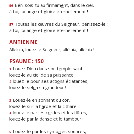
Béni sois-tu au firmam
e
nt, dans le ciel,
56
à toi, louange et gloire éternellement !
Toutes les œuvres du Seigne
u
r, bénissez-le :
57
à toi, louange et gloire éternellement !
ANTIENNE
Alléluia, louez le Seigneur, alléluia, alléluia !
PSAUME : 150
Louez Dieu dans son t
e
mple saint,
1
louez-le au ci
e
l de sa puissance ;
louez-le pour ses acti
o
ns éclatantes,
2
louez-le sel
o
n sa grandeur !
Louez-le en sonn
a
nt du cor,
3
louez-le sur la h
a
rpe et la cithare ;
louez-le par les c
o
rdes et les flûtes,
4
louez-le par la d
a
nse et le tambour !
Louez-le par les cymb
a
les sonores,
5