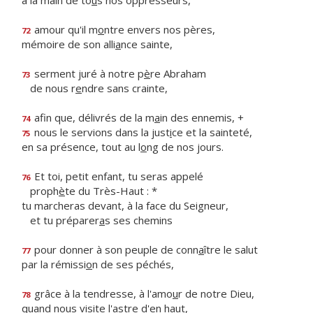
à la main de to
u
s nos oppresseurs,
amour qu'il m
o
ntre envers nos pères,
72
mémoire de son alli
a
nce sainte,
serment juré à notre p
è
re Abraham
73
de nous r
e
ndre sans crainte,
afin que, délivrés de la m
a
in des ennemis, +
74
nous le servions dans la just
i
ce et la sainteté,
75
en sa présence, tout au l
o
ng de nos jours.
Et toi, petit enfant, tu seras appelé
76
proph
è
te du Très-Haut : *
tu marcheras devant, à la face du Seigneur,
et tu préparer
a
s ses chemins
pour donner à son peuple de conn
a
ître le salut
77
par la rémissi
o
n de ses péchés,
grâce à la tendresse, à l'amo
u
r de notre Dieu,
78
quand nous visite l'
a
stre d'en haut,