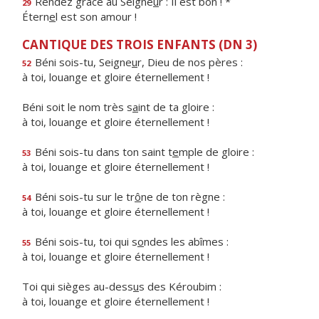
Rendez grâce au Seigne
u
r : Il est bon ! *
29
Étern
e
l est son amour !
CANTIQUE DES TROIS ENFANTS (DN 3)
Béni sois-tu, Seigne
u
r, Dieu de nos pères :
52
à toi, louange et gloire éternellement !
Béni soit le nom très s
a
int de ta gloire :
à toi, louange et gloire éternellement !
Béni sois-tu dans ton saint t
e
mple de gloire :
53
à toi, louange et gloire éternellement !
Béni sois-tu sur le tr
ô
ne de ton règne :
54
à toi, louange et gloire éternellement !
Béni sois-tu, toi qui s
o
ndes les abîmes :
55
à toi, louange et gloire éternellement !
Toi qui sièges au-dess
u
s des Kéroubim :
à toi, louange et gloire éternellement !