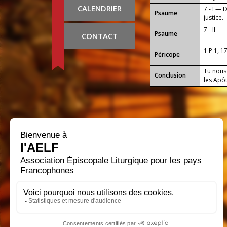
CALENDRIER
7 - I — 
Psaume
justice.
7 - II
Psaume
CONTACT
1 P 1, 1
Péricope
Tu nous 
Conclusion
les Apô
Que notr
tous ce