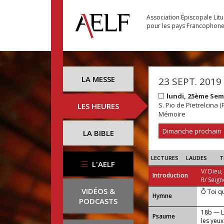
Association Épiscopale Lit
pour les pays Francophon
LA MESSE
23 SEPT. 2019
lundi, 25ème Se
S. Pio de Pietrelcina (
LES HEURES
Mémoire
Dimanche prochain
LA BIBLE
LECTURES
LAUDES
T
L'AELF
V/ Dieu,
Introduction
R/ Seign
VIDÉOS &
Ô Toi q
...
Hymne
PODCASTS
18b — La
Psaume
les yeux