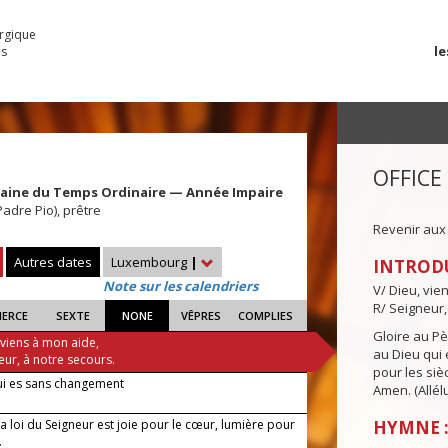
urgique
le
es
OFFICE
maine du Temps Ordinaire — Année Impaire
Padre Pio), prêtre
Revenir aux
Autres dates
Luxembourg
|
INTROD
Note sur les calendriers
V/ Dieu, vie
R/ Seigneur,
IERCE
SEXTE
NONE
VÊPRES
COMPLIES
Gloire au Pèr
 viens à mon aide,
au Dieu qui e
eur, à notre secours.
pour les siè
ui es sans changement
Amen. (Allélu
 loi du Seigneur est joie pour le cœur, lumière pour
HYMNE :
.