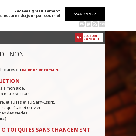
Recevez gratuitement
S'ABONNER
s lectures du jour par courriel
API
LECTURE
A+
CONFORT
 DE NONE
 lectures du
calendrier romain
.
UCTION
ns à mon aide,
 à notre secours.
e, et au Fils et au Saint-Esprit,
st, qui était et qui vient,
cles des siècles.
ia.)
 Ô TOI QUI ES SANS CHANGEMENT