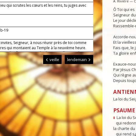
A. Rivière — 
Dieu qui scrutes les cœurs et les reins, tu juges avec
Ô Toi qui e
Seigneur du 
Le jour déclin
Rassemble-n
7b-19
Accorde-nous
Et la vieille
invites, Seigneur, à nous réunir près de toi comme
Fais que, le 
tres qui montaient au Temple à la neuvième heure.
e prière faite au nom de Jésus appelle ton salut sur
Ta gloire enf
ux qui invoquent son nom. Lui qui règne.
veille
lendemain
Exauce-nous
Par Jésus Ch
Qui règne av
Depuis toujo
ANTIEN
La loi du Se
PSAUME 
La loi du S
8
qui redonne
la charte du
qui rend s