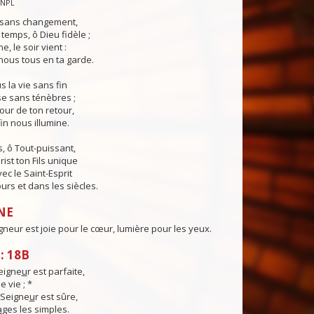
CNPL
s sans changement,
temps, ô Dieu fidèle ;
e, le soir vient :
ous tous en ta garde.
 la vie sans fin
sse sans ténèbres ;
jour de ton retour,
in nous illumine.
, ô Tout-puissant,
rist ton Fils unique
ec le Saint-Esprit
urs et dans les siècles.
NE
igneur est joie pour le cœur, lumière pour les yeux.
: 18B
eigne
u
r est parfaite,
 vie ; *
 Seigne
u
r est sûre,
a
ges les simples.