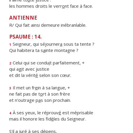
les hommes droits le verr
o
nt face à face.
ANTIENNE
R/ Qui fait ainsi demeure inébranlable.
PSAUME : 14.
Seigneur, qui séjourner
a
sous ta tente ?
1
Qui habitera ta s
a
inte montagne ?
Celui qui se condu
i
t parfaitement, +
2
qui ag
i
t avec justice
et dit la vérit
é
selon son cœur.
Il met un fr
e
in à sa langue, +
3
ne fait pas de t
o
rt à son frère
et n'outrage p
a
s son prochain.
À ses yeux, le réprouv
é
est méprisable
4
mais il honore les fid
è
les du Seigneur.
S'il a jur
é
à ses dépens,