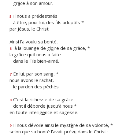
gr
â
ce à son amour.
Il nous a prédestinés
5
à être, pour lui, des f
ls adoptifs *
par Jés
u
s, le Christ.
Ainsi l'a voulu sa bonté,
à la louange de gl
o
ire de sa grâce, *
6
la grâce qu'il nous a faite
dans le F
i
ls bien-aimé.
En lu
i
, par son sang, *
7
nous avons le rachat,
le pard
o
n des péchés.
C'est la richesse de sa grâce
8
dont il déb
o
rde jusqu'à nous *
en toute intellig
e
nce et sagesse.
Il nous dévoile ainsi le myst
è
re de sa volonté, *
9
selon que sa bonté l'avait prév
u
dans le Christ :