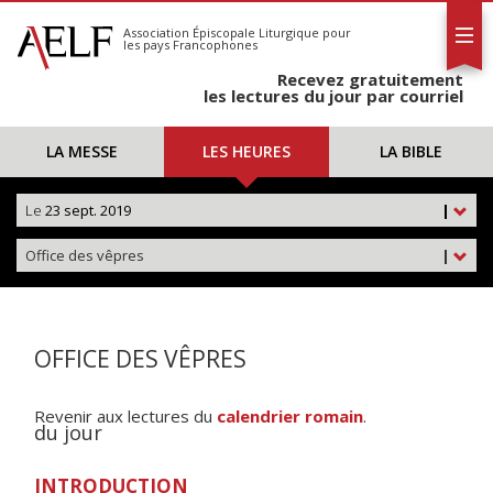
L'AELF
S'abonner
Association Épiscopale Liturgique
pour
les pays Francophones
Calendrier
Recevez gratuitement
Contact
les lectures du jour par courriel
LA MESSE
LES HEURES
LA BIBLE
Le
23 sept. 2019
|
Office des vêpres
|
OFFICE DES VÊPRES
Revenir aux lectures du
calendrier romain
.
du jour
INTRODUCTION