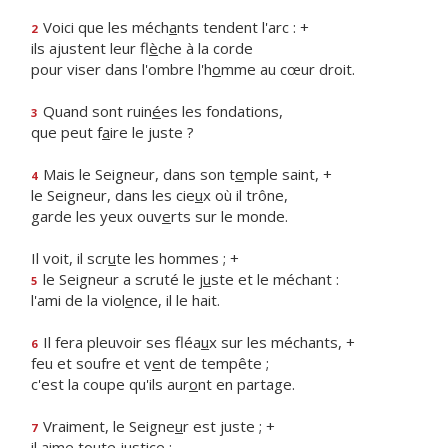
Voici que les méch
a
nts tendent l'arc : +
2
ils ajustent leur fl
è
che à la corde
pour viser dans l'ombre l'h
o
mme au cœur droit.
Quand sont ruin
é
es les fondations,
3
que peut f
a
ire le juste ?
Mais le Seigneur, dans son t
e
mple saint, +
4
le Seigneur, dans les cie
u
x où il trône,
garde les yeux ouv
e
rts sur le monde.
Il voit, il scr
u
te les hommes ; +
le Seigneur a scruté le j
u
ste et le méchant :
5
l'ami de la viol
e
nce, il le hait.
Il fera pleuvoir ses fléa
u
x sur les méchants, +
6
feu et soufre et v
e
nt de tempête ;
c'est la coupe qu'ils aur
o
nt en partage.
Vraiment, le Seigne
u
r est juste ; +
7
il aime to
u
te justice :