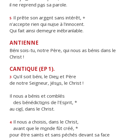
il ne reprend p
a
s sa parole.
Il prête son arg
e
nt sans intérêt, +
5
n'accepte rien qui nu
i
se à l'innocent.
Qui fait ainsi deme
u
re inébranlable.
ANTIENNE
Béni sois-tu, notre Père, qui nous as bénis dans le
Christ !
CANTIQUE (EP 1).
Qu'il soit béni, le Die
u
et Père
3
de notre Seigneur, Jés
u
s, le Christ !
Il nous a bénis et comblés
des bénédicti
o
ns de l'Esprit, *
au ci
e
l, dans le Christ.
Il nous a choisis, dans le Christ,
4
avant que le m
o
nde fût créé, *
pour être saints et sans péchés devant sa face