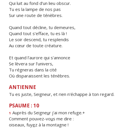
Qui luit au fond d’un lieu obscur.
Tu es la lampe de nos pas
Sur une route de ténèbres.
Quand tout décline, tu demeures,
Quand tout s’efface, tu es là !
Le soir descend, tu resplendis
Au cœur de toute créature.
Et quand l’aurore qui s’annonce
Se lèvera sur l’univers,
Tu régneras dans la cité
Où disparaissent les ténèbres.
ANTIENNE
Tu es juste, Seigneur, et rien n'échappe à ton regard.
PSAUME : 10
Auprès du Seigne
u
r j'ai mon refuge.+
1
Comment pouvez-vo
u
s me dire :
oiseaux, fuy
e
z à la montagne !