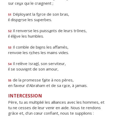
sur ce
u
x qui le craignent ;
Déployant la f
o
rce de son bras,
51
il disp
e
rse les superbes.
Il renverse les puiss
a
nts de leurs trônes,
52
il él
è
ve les humbles.
Il comble de bi
e
ns les affamés,
53
renvoie les r
i
ches les mains vides.
Il relève Isra
ë
l, son serviteur,
54
il se souvi
e
nt de son amour,
de la promesse f
a
ite à nos pères,
55
en faveur d'Abraham et de sa r
a
ce, à jamais.
INTERCESSION
Père, tu as multiplié les alliances avec les hommes, et
tu ne cesses de leur venir en aide. Nous te rendons
grâce et, d'un cœur confiant, nous te supplions :