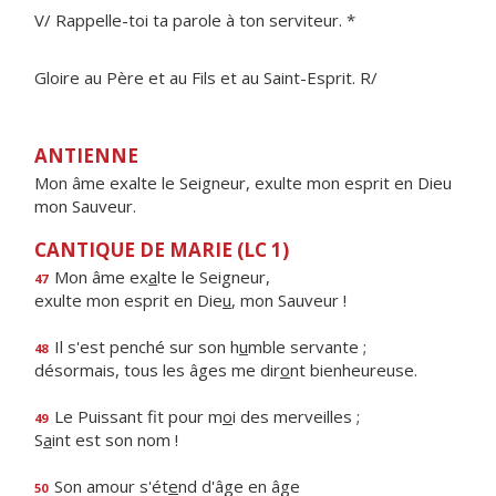
V/ Rappelle-toi ta parole à ton serviteur. *
Gloire au Père et au Fils et au Saint-Esprit. R/
ANTIENNE
Mon âme exalte le Seigneur, exulte mon esprit en Dieu
mon Sauveur.
CANTIQUE DE MARIE (LC 1)
Mon âme ex
a
lte le Seigneur,
47
exulte mon esprit en Die
u
, mon Sauveur !
Il s'est penché sur son h
u
mble servante ;
48
désormais, tous les âges me dir
o
nt bienheureuse.
Le Puissant fit pour m
o
i des merveilles ;
49
S
a
int est son nom !
Son amour s'ét
e
nd d'âge en âge
50