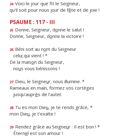
Voici le jour que f
t le Seigneur,
24
qu'il soit pour nous jour de f
ê
te et de joie !
PSAUME : 117 - III
Donne, Seigneur, d
o
nne le salut !
25
Donne, Seigneur, d
o
nne la victoire !
Béni soit au n
o
m du Seigneur
26
celu
i
qui vient ! *
De la mais
o
n du Seigneur,
no
u
s vous bénissons !
Dieu, le Seigne
u
r, nous illumine. *
27
Rameaux en main, formez vos cortèges
jusqu'aupr
è
s de l'autel.
Tu es mon Die
u
, je te rends grâce, *
28
mon Die
u
, je t'exalte !
Rendez grâce au Seigne
u
r : Il est bon ! *
29
Étern
e
l est son amour !