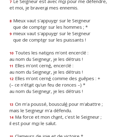
Le Seigneur est avec m
o
i pour me défendre,
7
et moi, je braver
a
i mes ennemis.
Mieux vaut s'appuy
e
r sur le Seigneur
8
que de compt
e
r sur les hommes ; *
mieux vaut s'appuy
e
r sur le Seigneur
9
que de compt
e
r sur les puissants !
Toutes les nati
o
ns m'ont encerclé :
10
au nom du Seigne
u
r, je les détruis !
Elles m'ont cern
é
, encerclé :
11
au nom du Seigne
u
r, je les détruis !
Elles m'ont cern
é
comme des guêpes : +
12
(– ce n'ét
a
it qu'un feu de ronces –) *
au nom du Seigne
u
r, je les détruis !
On m'a poussé, bouscul
é
pour m'abattre ;
13
mais le Seigne
u
r m'a défendu.
Ma force et mon ch
a
nt, c'est le Seigneur ;
14
il est pour m
o
i le salut.
Clameurs de j
o
ie et de victoire *
15