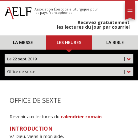
L'AELF
S'abonner
Association Épiscopale Liturgique
pour
les pays Francophones
Calendrier
Recevez gratuitement
Contact
les lectures du jour par courriel
LA MESSE
LES HEURES
LA BIBLE
Le
22 sept. 2019
|
Office de sexte
|
OFFICE DE SEXTE
Revenir aux lectures du
calendrier romain
.
INTRODUCTION
V/ Dieu, viens à mon aide,