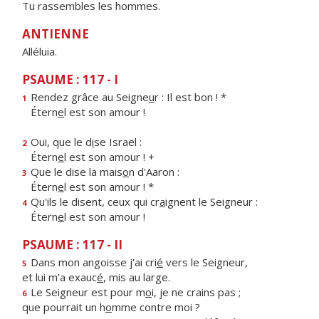
Tu rassembles les hommes.
ANTIENNE
Alléluia.
PSAUME : 117 - I
Rendez grâce au Seigne
u
r : Il est bon ! *
1
Étern
e
l est son amour !
Oui, que le d
i
se Israël :
2
Étern
e
l est son amour ! +
Que le dise la mais
o
n d'Aaron :
3
Étern
e
l est son amour ! *
Qu'ils le disent, ceux qui cr
a
ignent le Seigneur :
4
Étern
e
l est son amour !
PSAUME : 117 - II
Dans mon angoisse j'ai cri
é
vers le Seigneur,
5
et lui m'a exauc
é
, mis au large.
Le Seigneur est pour m
o
i, je ne crains pas ;
6
que pourrait un h
o
mme contre moi ?