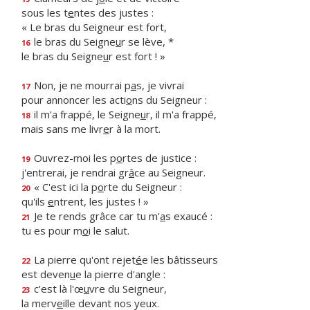
sous les t
e
ntes des justes :
« Le bras du Seigneur est fort,
le bras du Seigne
u
r se lève, *
16
le bras du Seigne
u
r est fort ! »
Non, je ne mourrai p
a
s, je vivrai
17
pour annoncer les acti
o
ns du Seigneur :
il m'a frappé, le Seigne
u
r, il m'a frappé,
18
mais sans me livr
e
r à la mort.
Ouvrez-moi les p
o
rtes de justice :
19
j'entrerai, je rendrai gr
â
ce au Seigneur.
« C'est ici la p
o
rte du Seigneur :
20
qu'ils
e
ntrent, les justes ! »
Je te rends grâce car tu m'
a
s exaucé :
21
tu es pour m
o
i le salut.
La pierre qu'ont rejet
é
e les bâtisseurs
22
est deven
u
e la pierre d'angle :
c'est là l'œ
u
vre du Seigneur,
23
la merv
e
ille devant nos yeux.