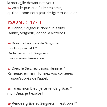
la merv
e
ille devant nos yeux.
Voici le jour que f
t le Seigneur,
24
qu'il soit pour nous jour de f
ê
te et de joie !
PSAUME : 117 - III
Donne, Seigneur, d
o
nne le salut !
25
Donne, Seigneur, d
o
nne la victoire !
Béni soit au n
o
m du Seigneur
26
celu
i
qui vient ! *
De la mais
o
n du Seigneur,
no
u
s vous bénissons !
Dieu, le Seigne
u
r, nous illumine. *
27
Rameaux en main, formez vos cortèges
jusqu'aupr
è
s de l'autel.
Tu es mon Die
u
, je te rends grâce, *
28
mon Die
u
, je t'exalte !
Rendez grâce au Seigne
u
r : Il est bon ! *
29