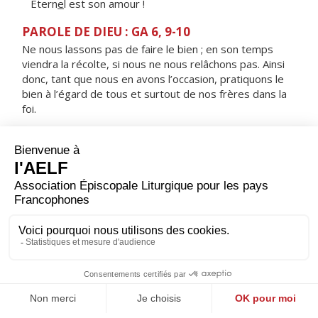
Étern
e
l est son amour !
PAROLE DE DIEU : GA 6, 9-10
Ne nous lassons pas de faire le bien ; en son temps
viendra la récolte, si nous ne nous relâchons pas. Ainsi
donc, tant que nous en avons l’occasion, pratiquons le
bien à l’égard de tous et surtout de nos frères dans la
foi.
RÉPONS
V/ J'appelle de tout cœur, réponds-moi
je garderai tes commandements
ORAISON
Seigneur, tu as voulu que toute la loi consiste à t'aimer
et à aimer son prochain : donne-nous de garder tes
commandements, et de parvenir ainsi à la vie éternelle.