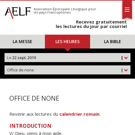
L'AELF
S'abonner
Association Épiscopale Liturgique
pour
les pays Francophones
Calendrier
Recevez gratuitement
Contact
les lectures du jour par courriel
LA MESSE
LES HEURES
LA BIBLE
Le
22 sept. 2019
|
Office de none
|
OFFICE DE NONE
Revenir aux lectures du
calendrier romain
.
INTRODUCTION
V/ Dieu, viens à mon aide,