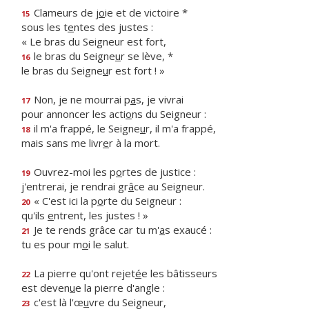
Clameurs de j
o
ie et de victoire *
15
sous les t
e
ntes des justes :
« Le bras du Seigneur est fort,
le bras du Seigne
u
r se lève, *
16
le bras du Seigne
u
r est fort ! »
Non, je ne mourrai p
a
s, je vivrai
17
pour annoncer les acti
o
ns du Seigneur :
il m'a frappé, le Seigne
u
r, il m'a frappé,
18
mais sans me livr
e
r à la mort.
Ouvrez-moi les p
o
rtes de justice :
19
j'entrerai, je rendrai gr
â
ce au Seigneur.
« C'est ici la p
o
rte du Seigneur :
20
qu'ils
e
ntrent, les justes ! »
Je te rends grâce car tu m'
a
s exaucé :
21
tu es pour m
o
i le salut.
La pierre qu'ont rejet
é
e les bâtisseurs
22
est deven
u
e la pierre d'angle :
c'est là l'œ
u
vre du Seigneur,
23