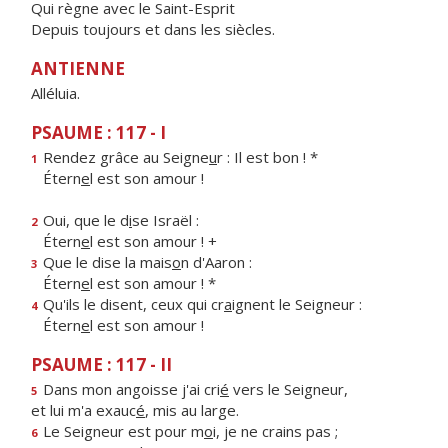
Qui règne avec le Saint-Esprit
Depuis toujours et dans les siècles.
ANTIENNE
Alléluia.
PSAUME : 117 - I
Rendez grâce au Seigne
u
r : Il est bon ! *
1
Étern
e
l est son amour !
Oui, que le d
i
se Israël :
2
Étern
e
l est son amour ! +
Que le dise la mais
o
n d'Aaron :
3
Étern
e
l est son amour ! *
Qu'ils le disent, ceux qui cr
a
ignent le Seigneur :
4
Étern
e
l est son amour !
PSAUME : 117 - II
Dans mon angoisse j'ai cri
é
vers le Seigneur,
5
et lui m'a exauc
é
, mis au large.
Le Seigneur est pour m
o
i, je ne crains pas ;
6