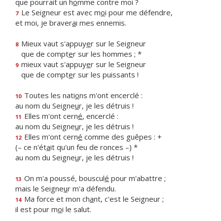
que pourrait un h
o
mme contre moi ?
Le Seigneur est avec m
o
i pour me défendre,
7
et moi, je braver
a
i mes ennemis.
Mieux vaut s'appuy
e
r sur le Seigneur
8
que de compt
e
r sur les hommes ; *
mieux vaut s'appuy
e
r sur le Seigneur
9
que de compt
e
r sur les puissants !
Toutes les nati
o
ns m'ont encerclé :
10
au nom du Seigne
u
r, je les détruis !
Elles m'ont cern
é
, encerclé :
11
au nom du Seigne
u
r, je les détruis !
Elles m'ont cern
é
comme des guêpes : +
12
(– ce n'ét
a
it qu'un feu de ronces –) *
au nom du Seigne
u
r, je les détruis !
On m'a poussé, bouscul
é
pour m'abattre ;
13
mais le Seigne
u
r m'a défendu.
Ma force et mon ch
a
nt, c'est le Seigneur ;
14
il est pour m
o
i le salut.