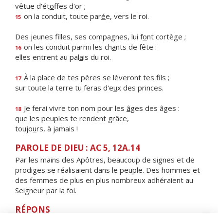
vêtue d'ét
o
ffes d'or ;
on la conduit, toute par
é
e, vers le roi.
15
Des jeunes filles, ses compagnes, lui f
o
nt cortège ;
on les conduit parmi les ch
a
nts de fête :
16
elles entrent au pal
a
is du roi.
À la place de tes pères se lèver
o
nt tes fils ;
17
sur toute la terre tu feras d'e
u
x des princes.
Je ferai vivre ton nom pour les
â
ges des âges :
18
que les peuples te rendent grâce,
toujo
u
rs, à jamais !
PAROLE DE DIEU : AC 5, 12A.14
Par les mains des Apôtres, beaucoup de signes et de
prodiges se réalisaient dans le peuple. Des hommes et
des femmes de plus en plus nombreux adhéraient au
Seigneur par la foi.
RÉPONS