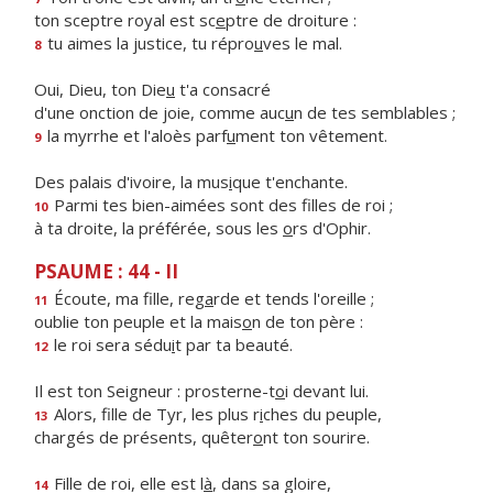
ton sceptre royal est sc
e
ptre de droiture :
tu aimes la justice, tu répro
u
ves le mal.
8
Oui, Dieu, ton Die
u
t'a consacré
d'une onction de joie, comme auc
u
n de tes semblables ;
la myrrhe et l'aloès parf
u
ment ton vêtement.
9
Des palais d'ivoire, la mus
i
que t'enchante.
Parmi tes bien-aimées sont des f
lles de roi ;
10
à ta droite, la préférée, sous les
o
rs d'Ophir.
PSAUME : 44 - II
Écoute, ma fille, reg
a
rde et tends l'oreille ;
11
oublie ton peuple et la mais
o
n de ton père :
le roi sera sédu
i
t par ta beauté.
12
Il est ton Seigneur : prosterne-t
o
i devant lui.
Alors, fille de Tyr, les plus r
i
ches du peuple,
13
chargés de présents, quêter
o
nt ton sourire.
Fille de roi, elle est l
à
, dans sa gloire,
14