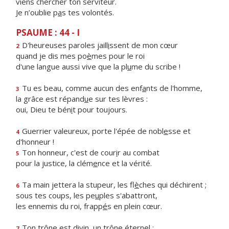
viens chercher ton serviteur.
Je n’oublie p
a
s tes volontés.
PSAUME : 44 - I
D'heureuses paroles jaill
i
ssent de mon cœur
2
quand je dis mes po
è
mes pour le roi
d'une langue aussi vive que la pl
u
me du scribe !
Tu es beau, comme aucun des enf
a
nts de l'homme,
3
la grâce est répand
u
e sur tes lèvres :
oui, Dieu te bén
i
t pour toujours.
Guerrier valeureux, porte l'épée de nobl
e
sse et
4
d'honneur !
Ton honneur, c'est de cour
i
r au combat
5
pour la justice, la clém
e
nce et la vérité.
Ta main jettera la stupeur, les fl
è
ches qui déchirent ;
6
sous tes coups, les pe
u
ples s'abattront,
les ennemis du roi, frapp
é
s en plein cœur.
Ton trône est divin, un tr
ô
ne éternel ;
7