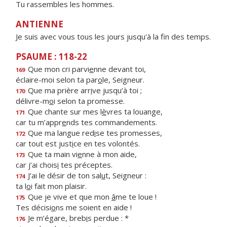
Tu rassembles les hommes.
ANTIENNE
Je suis avec vous tous les jours jusqu'à la fin des temps.
PSAUME : 118-22
Que mon cri parvi
e
nne devant toi,
169
éclaire-moi selon ta par
o
le, Seigneur.
Que ma prière arr
i
ve jusqu’à toi ;
170
délivre-m
o
i selon ta promesse.
Que chante sur mes l
è
vres ta louange,
171
car tu m’appr
e
nds tes commandements.
Que ma langue red
i
se tes promesses,
172
car tout est just
i
ce en tes volontés.
Que ta main vi
e
nne à mon aide,
173
car j’ai chois
i
tes préceptes.
J’ai le désir de ton sal
u
t, Seigneur :
174
ta l
o
i fait mon plaisir.
Que je vive et que mon
â
me te loue !
175
Tes décisi
o
ns me soient en aide !
Je m’égare, breb
i
s perdue : *
176