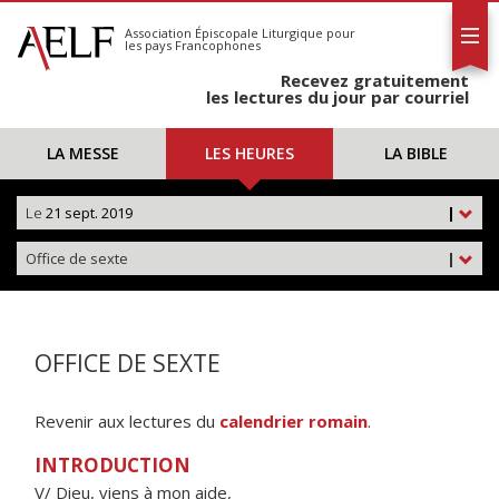
L'AELF
S'abonner
Association Épiscopale Liturgique
pour
les pays Francophones
Calendrier
Recevez gratuitement
Contact
les lectures du jour par courriel
LA MESSE
LES HEURES
LA BIBLE
Le
21 sept. 2019
|
Office de sexte
|
OFFICE DE SEXTE
Revenir aux lectures du
calendrier romain
.
INTRODUCTION
V/ Dieu, viens à mon aide,