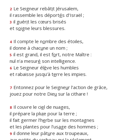
Le Seigneur rebât
i
t Jérusalem,
2
il rassemble les déport
é
s d’Israël ;
il guér
i
t les cœurs brisés
3
et s
o
igne leurs blessures.
Il compte le n
o
mbre des étoiles,
4
il donne à chac
u
ne un nom ;
il est grand, il est f
o
rt, notre Maître :
5
nul n’a mesur
é
son intelligence.
Le Seigneur él
è
ve les humbles
6
et rabaisse jusqu’à t
e
rre les impies.
Entonnez pour le Seigne
u
r l’action de grâce,
7
jouez pour notre Die
u
sur la cithare !
Il couvre le ci
e
l de nuages,
8
il prépare la plu
i
e pour la terre ;
il fait germer l’h
e
rbe sur les montagnes
et les plantes pour l’us
a
ge des hommes ;
il donne leur pât
u
re aux troupeaux,
9
aux petits du corbea
u
qui la réclament.