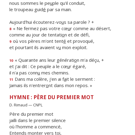
nous sommes le pe
u
ple qu'il conduit,
le troupeau guid
é
par sa main.
Aujourd'hui écouterez-vo
u
s sa parole ? +
« Ne fermez pas votre cœ
u
r comme au désert,
8
comme au jour de tentati
o
n et de défi,
où vos pères m'ont tent
é
et provoqué,
9
et pourtant ils avaient v
u
mon exploit.
« Quarante ans leur générati
o
n m'a déçu, +
10
et j'ai dit : Ce peuple a le cœ
u
r égaré,
il n'a pas conn
u
mes chemins.
Dans ma colère, j'en ai f
a
it le serment :
11
Jamais ils n'entrer
o
nt dans mon repos. »
HYMNE : PÈRE DU PREMIER MOT
D. Rimaud — CNPL
Père du premier mot
jailli dans le premier silence
où l'homme a commencé,
Entends monter vers toi,