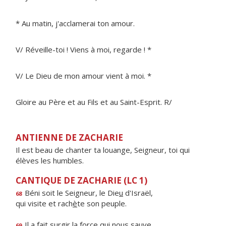
* Au matin, j'acclamerai ton amour.
V/ Réveille-toi ! Viens à moi, regarde ! *
V/ Le Dieu de mon amour vient à moi. *
Gloire au Père et au Fils et au Saint-Esprit. R/
ANTIENNE DE ZACHARIE
Il est beau de chanter ta louange, Seigneur, toi qui
élèves les humbles.
CANTIQUE DE ZACHARIE (LC 1)
Béni soit le Seigneur, le Die
u
d'Israël,
68
qui visite et rach
è
te son peuple.
Il a fait surgir la f
o
rce qui nous sauve
69