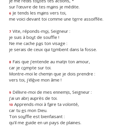
je me redis to
u
tes tes actions, *
sur l’œuvre de tes m
a
ins je médite.
Je tends les m
a
ins vers toi,
6
me voici devant toi comme une t
e
rre assoiffée.
Vite, réponds-m
o
i, Seigneur :
7
je suis à bo
u
t de souffle !
Ne me cache p
a
s ton visage :
je serais de ceux qui t
o
mbent dans la fosse.
Fais que j’entende au mat
i
n ton amour,
8
car je c
o
mpte sur toi.
Montre-moi le chem
i
n que je dois prendre :
vers toi, j’él
è
ve mon âme !
Délivre-moi de mes ennem
i
s, Seigneur :
9
j’ai un abr
i
auprès de toi.
Apprends-moi à f
a
ire ta volonté,
10
car tu
e
s mon Dieu.
Ton so
u
ffle est bienfaisant :
qu’il me guide en un pays de plaines.