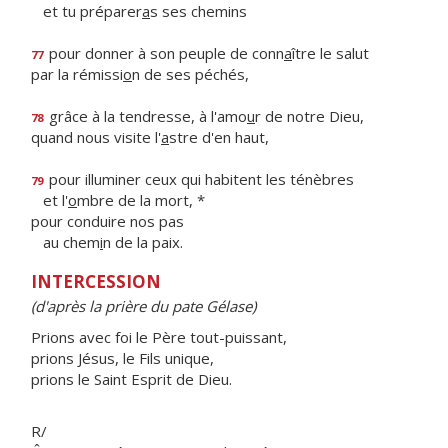
et tu préparer
a
s ses chemins
pour donner à son peuple de conn
a
ître le salut
77
par la rémissi
o
n de ses péchés,
grâce à la tendresse, à l'amo
u
r de notre Dieu,
78
quand nous visite l'
a
stre d'en haut,
pour illuminer ceux qui habitent les ténèbres
79
et l'
o
mbre de la mort, *
pour conduire nos pas
au chem
i
n de la paix.
INTERCESSION
(d'après la prière du pate Gélase)
Prions avec foi le Père tout-puissant,
prions Jésus, le Fils unique,
prions le Saint Esprit de Dieu.
R/