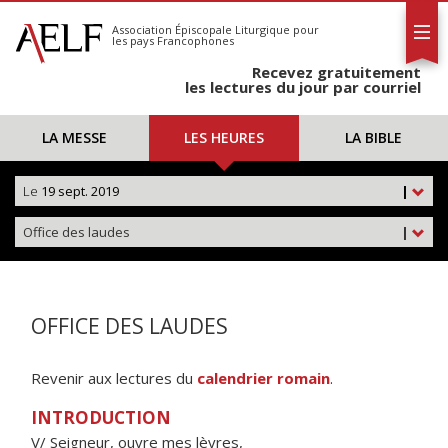
L'AELF
S'abonner
Association Épiscopale Liturgique
pour
les pays Francophones
Calendrier
Recevez gratuitement
Contact
les lectures du jour par courriel
LA MESSE
LES HEURES
LA BIBLE
Le
19 sept. 2019
|
Office des laudes
|
OFFICE DES LAUDES
Revenir aux lectures du
calendrier romain
.
INTRODUCTION
V/ Seigneur, ouvre mes lèvres,