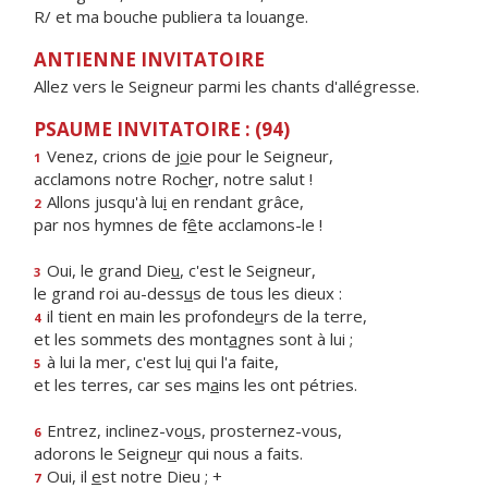
R/ et ma bouche publiera ta louange.
ANTIENNE INVITATOIRE
Allez vers le Seigneur parmi les chants d'allégresse.
PSAUME INVITATOIRE : (94)
Venez, crions de j
o
ie pour le Seigneur,
1
acclamons notre Roch
e
r, notre salut !
Allons jusqu'à lu
i
en rendant grâce,
2
par nos hymnes de f
ê
te acclamons-le !
Oui, le grand Die
u
, c'est le Seigneur,
3
le grand roi au-dess
u
s de tous les dieux :
il tient en main les profonde
u
rs de la terre,
4
et les sommets des mont
a
gnes sont à lui ;
à lui la mer, c'est lu
i
qui l'a faite,
5
et les terres, car ses m
a
ins les ont pétries.
Entrez, inclinez-vo
u
s, prosternez-vous,
6
adorons le Seigne
u
r qui nous a faits.
Oui, il
e
st notre Dieu ; +
7