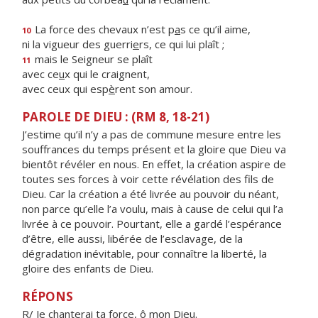
La force des chevaux n’est p
a
s ce qu’il aime,
10
ni la vigueur des guerri
e
rs, ce qui lui plaît ;
mais le Seigneur se plaît
11
avec ce
u
x qui le craignent,
avec ceux qui esp
è
rent son amour.
PAROLE DE DIEU : (RM 8, 18-21)
J’estime qu’il n’y a pas de commune mesure entre les
souffrances du temps présent et la gloire que Dieu va
bientôt révéler en nous. En effet, la création aspire de
toutes ses forces à voir cette révélation des fils de
Dieu. Car la création a été livrée au pouvoir du néant,
non parce qu’elle l’a voulu, mais à cause de celui qui l’a
livrée à ce pouvoir. Pourtant, elle a gardé l’espérance
d’être, elle aussi, libérée de l’esclavage, de la
dégradation inévitable, pour connaître la liberté, la
gloire des enfants de Dieu.
RÉPONS
R/ Je chanterai ta force, ô mon Dieu.