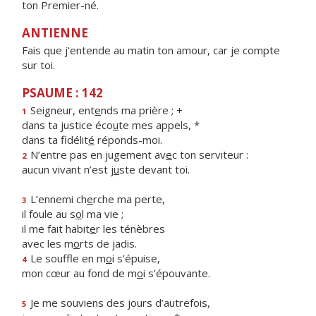
ton Premier-né.
ANTIENNE
Fais que j'entende au matin ton amour, car je compte
sur toi.
PSAUME : 142
Seigneur, ent
e
nds ma prière ; +
1
dans ta justice éco
u
te mes appels, *
dans ta fidélit
é
réponds-moi.
N’entre pas en jugement av
e
c ton serviteur :
2
aucun vivant n’est j
u
ste devant toi.
L’ennemi ch
e
rche ma perte,
3
il foule au s
o
l ma vie ;
il me fait habit
e
r les ténèbres
avec les m
o
rts de jadis.
Le souffle en m
o
i s’épuise,
4
mon cœur au fond de m
o
i s’épouvante.
Je me souviens des jours d’autrefois,
5