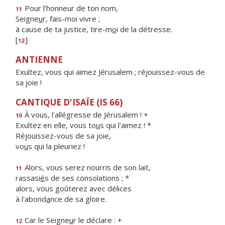
Pour l’honneur de ton nom,
11
Seigne
u
r, fais-moi vivre ;
à cause de ta justice, tire-m
o
i de la détresse.
[
]
12
ANTIENNE
Exultez, vous qui aimez Jérusalem ; réjouissez-vous de
sa joie !
CANTIQUE D'ISAÏE (IS 66)
À vous, l'allégresse de Jérusalem ! +
10
Exultez en elle, vous to
u
s qui l'aimez ! *
Réjouissez-vous de sa joie,
vo
u
s qui la pleuriez !
Alors, vous serez nourris de son lait,
11
rassasi
é
s de ses consolations ; *
alors, vous goûterez avec délices
à l'abond
a
nce de sa gloire.
Car le Seigne
u
r le déclare : +
12