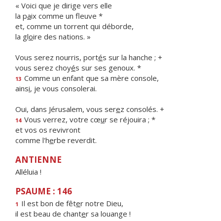
« Voici que je dirige vers elle
la p
a
ix comme un fleuve *
et, comme un torrent qui déborde,
la gl
o
ire des nations. »
Vous serez nourris, port
é
s sur la hanche ; +
vous serez choy
é
s sur ses genoux. *
Comme un enfant que sa mère console,
13
ains
i
, je vous consolerai.
Oui, dans Jérusalem, vous ser
e
z consolés. +
Vous verrez, votre cœ
u
r se réjouira ; *
14
et vos os revivront
comme l'h
e
rbe reverdit.
ANTIENNE
Alléluia !
PSAUME : 146
Il est bon de fêt
e
r notre Dieu,
1
il est beau de chant
e
r sa louange !