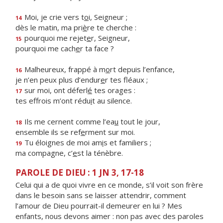
Moi, je crie vers t
o
i, Seigneur ;
14
dès le matin, ma pri
è
re te cherche :
pourquoi me rejet
e
r, Seigneur,
15
pourquoi me cach
e
r ta face ?
Malheureux, frappé à m
o
rt depuis l’enfance,
16
je n’en peux plus d’endur
e
r tes fléaux ;
sur moi, ont déferl
é
tes orages :
17
tes effrois m’ont rédu
i
t au silence.
Ils me cernent comme l’ea
u
tout le jour,
18
ensemble ils se ref
e
rment sur moi.
Tu éloignes de moi am
i
s et familiers ;
19
ma compagne, c’
e
st la ténèbre.
PAROLE DE DIEU : 1 JN 3, 17-18
Celui qui a de quoi vivre en ce monde, s’il voit son frère
dans le besoin sans se laisser attendrir, comment
l’amour de Dieu pourrait-il demeurer en lui ? Mes
enfants, nous devons aimer : non pas avec des paroles