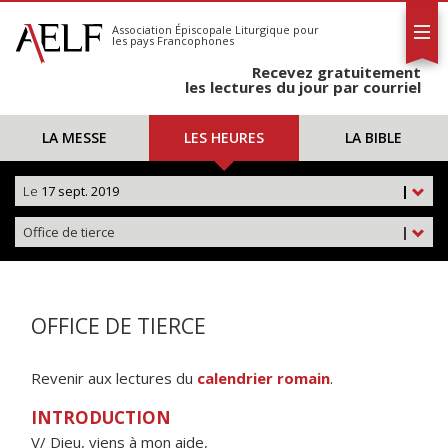
L'AELF
S'abonner
Association Épiscopale Liturgique
pour
les pays Francophones
Calendrier
Recevez gratuitement
Contact
les lectures du jour par courriel
LA MESSE
LES HEURES
LA BIBLE
Le
17 sept. 2019
|
Office de tierce
|
OFFICE DE TIERCE
Revenir aux lectures du
calendrier romain
.
INTRODUCTION
V/ Dieu, viens à mon aide,