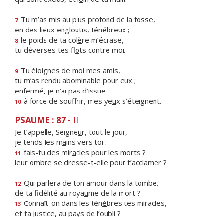
Tu m’as mis au plus prof
o
nd de la fosse,
7
en des lieux englout
i
s, ténébreux ;
le poids de ta col
è
re m’écrase,
8
tu déverses tes fl
o
ts contre moi.
Tu éloignes de m
o
i mes amis,
9
tu m’as rendu abomin
a
ble pour eux ;
enfermé, je n’ai p
a
s d’issue :
à force de souffrir, mes ye
u
x s’éteignent.
10
PSAUME : 87 - II
Je t’appelle, Seigne
u
r, tout le jour,
je tends les m
a
ins vers toi :
fais-tu des mir
a
cles pour les morts ?
11
leur ombre se dresse-t-
e
lle pour t’acclamer ?
Qui parlera de ton amo
u
r dans la tombe,
12
de ta fidélité au roya
u
me de la mort ?
Connaît-on dans les tén
è
bres tes miracles,
13
et ta justice, au pa
y
s de l’oubli ?