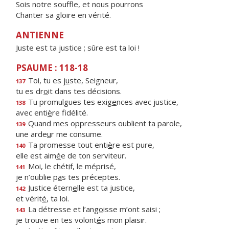
Sois notre souffle, et nous pourrons
Chanter sa gloire en vérité.
ANTIENNE
Juste est ta justice ; sûre est ta loi !
PSAUME : 118-18
Toi, tu es j
u
ste, Seigneur,
137
tu es dr
o
it dans tes décisions.
Tu promulgues tes exig
e
nces avec justice,
138
avec enti
è
re fidélité.
Quand mes oppresseurs oubl
i
ent ta parole,
139
une arde
u
r me consume.
Ta promesse tout enti
è
re est pure,
140
elle est aim
é
e de ton serviteur.
Moi, le chét
i
f, le méprisé,
141
je n’oublie p
a
s tes préceptes.
Justice étern
e
lle est ta justice,
142
et vérit
é
, ta loi.
La détresse et l’ang
o
isse m’ont saisi ;
143
je trouve en tes volont
é
s mon plaisir.