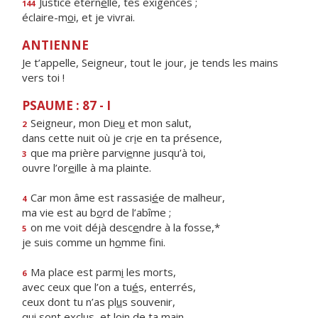
Justice étern
e
lle, tes exigences ;
144
éclaire-m
o
i, et je vivrai.
ANTIENNE
Je t’appelle, Seigneur, tout le jour, je tends les mains
vers toi !
PSAUME : 87 - I
Seigneur, mon Die
u
et mon salut,
2
dans cette nuit où je cr
i
e en ta présence,
que ma prière parvi
e
nne jusqu’à toi,
3
ouvre l’or
e
ille à ma plainte.
Car mon âme est rassasi
é
e de malheur,
4
ma vie est au b
o
rd de l’abîme ;
on me voit déjà desc
e
ndre à la fosse,*
5
je suis comme un h
o
mme fini.
Ma place est parm
i
les morts,
6
avec ceux que l’on a tu
é
s, enterrés,
ceux dont tu n’as pl
u
s souvenir,
qui sont exclus, et l
o
in de ta main.