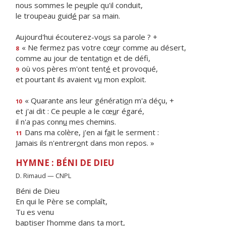
nous sommes le pe
u
ple qu'il conduit,
le troupeau guid
é
par sa main.
Aujourd'hui écouterez-vo
u
s sa parole ? +
« Ne fermez pas votre cœ
u
r comme au désert,
8
comme au jour de tentati
o
n et de défi,
où vos pères m'ont tent
é
et provoqué,
9
et pourtant ils avaient v
u
mon exploit.
« Quarante ans leur générati
o
n m'a déçu, +
10
et j'ai dit : Ce peuple a le cœ
u
r égaré,
il n'a pas conn
u
mes chemins.
Dans ma colère, j'en ai f
a
it le serment :
11
Jamais ils n'entrer
o
nt dans mon repos. »
HYMNE : BÉNI DE DIEU
D. Rimaud — CNPL
Béni de Dieu
En qui le Père se complaît,
Tu es venu
baptiser l’homme dans ta mort,