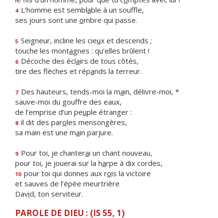
L’homme est sembl
a
ble à un souffle,
4
ses jours sont une
o
mbre qui passe.
Seigneur, incline les cie
u
x et descends ;
5
touche les mont
a
gnes : qu’elles brûlent !
Décoche des écl
a
irs de tous côtés,
6
tire des flèches et rép
a
nds la terreur.
Des hauteurs, tends-moi la m
a
in, délivre-moi, *
7
sauve-moi du gouffre des eaux,
de l’emprise d’un pe
u
ple étranger :
il dit des par
o
les mensongères,
8
sa main est une m
a
in parjure.
Pour toi, je chanter
a
i un chant nouveau,
9
pour toi, je jouerai sur la h
a
rpe à dix cordes,
pour toi qui donnes aux r
o
is la victoire
10
et sauves de l’épée meurtrière
Dav
i
d, ton serviteur.
PAROLE DE DIEU : (IS 55, 1)