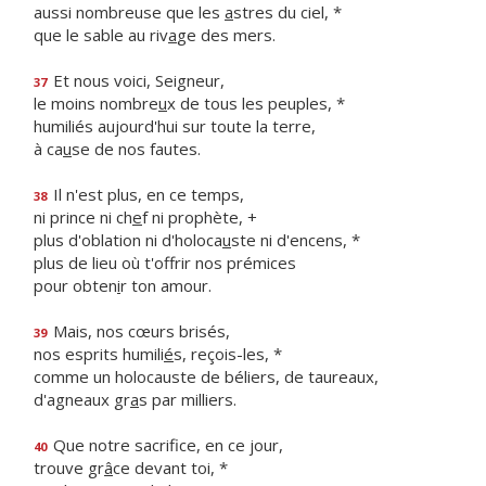
aussi nombreuse que les
a
stres du ciel, *
que le sable au riv
a
ge des mers.
Et nous voici, Seigneur,
37
le moins nombre
u
x de tous les peuples, *
humiliés aujourd'hui sur toute la terre,
à ca
u
se de nos fautes.
Il n'est plus, en ce temps,
38
ni prince ni ch
e
f ni prophète, +
plus d'oblation ni d'holoca
u
ste ni d'encens, *
plus de lieu où t'offrir nos prémices
pour obten
i
r ton amour.
Mais, nos cœurs brisés,
39
nos esprits humili
é
s, reçois-les, *
comme un holocauste de béliers, de taureaux,
d'agneaux gr
a
s par milliers.
Que notre sacrifice, en ce jour,
40
trouve gr
â
ce devant toi, *