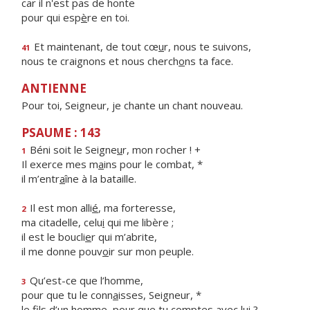
car il n'est pas de honte
pour qui esp
è
re en toi.
Et maintenant, de tout cœ
u
r, nous te suivons,
41
nous te craignons et nous cherch
o
ns ta face.
ANTIENNE
Pour toi, Seigneur, je chante un chant nouveau.
PSAUME : 143
Béni soit le Seigne
u
r, mon rocher ! +
1
Il exerce mes m
a
ins pour le combat, *
il m’entr
a
îne à la bataille.
Il est mon alli
é
, ma forteresse,
2
ma citadelle, celu
i
qui me libère ;
il est le boucli
e
r qui m’abrite,
il me donne pouv
o
ir sur mon peuple.
Qu’est-ce que l’homme,
3
pour que tu le conn
a
isses, Seigneur, *
le fils d’un homme, pour que tu c
o
mptes avec lui ?