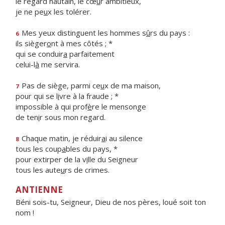
le regard hautain, le cœ
u
r ambitieux,
je ne pe
u
x les tolérer.
Mes yeux distinguent les hommes s
û
rs du pays :
6
ils sièger
o
nt à mes côtés ; *
qui se conduir
a
parfaitement
celui-l
à
me servira.
Pas de siège, parmi ce
u
x de ma maison,
7
pour qui se l
i
vre à la fraude ; *
impossible à qui prof
è
re le mensonge
de ten
i
r sous mon regard.
Chaque matin, je réduir
a
i au silence
8
tous les coup
a
bles du pays, *
pour extirper de la v
i
lle du Seigneur
tous les aute
u
rs de crimes.
ANTIENNE
Béni sois-tu, Seigneur, Dieu de nos pères, loué soit ton
nom !