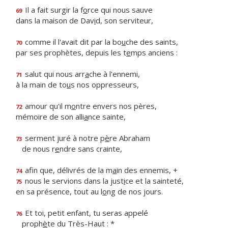
Il a fait surgir la f
o
rce qui nous sauve
69
dans la maison de Dav
i
d, son serviteur,
comme il l'avait dit par la bo
u
che des saints,
70
par ses prophètes, depuis les t
e
mps anciens :
salut qui nous arr
a
che à l'ennemi,
71
à la main de to
u
s nos oppresseurs,
amour qu'il m
o
ntre envers nos pères,
72
mémoire de son alli
a
nce sainte,
serment juré à notre p
è
re Abraham
73
de nous r
e
ndre sans crainte,
afin que, délivrés de la m
a
in des ennemis, +
74
nous le servions dans la just
i
ce et la sainteté,
75
en sa présence, tout au l
o
ng de nos jours.
Et toi, petit enfant, tu seras appelé
76
proph
è
te du Très-Haut : *