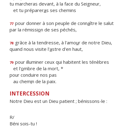
tu marcheras devant, à la face du Seigneur,
et tu préparer
a
s ses chemins
pour donner à son peuple de conn
a
ître le salut
77
par la rémissi
o
n de ses péchés,
grâce à la tendresse, à l'amo
u
r de notre Dieu,
78
quand nous visite l'
a
stre d'en haut,
pour illuminer ceux qui habitent les ténèbres
79
et l'
o
mbre de la mort, *
pour conduire nos pas
au chem
i
n de la paix.
INTERCESSION
Notre Dieu est un Dieu patient ; bénissons-le :
R/
Béni sois-tu !