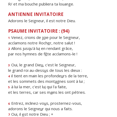
R/ et ma bouche publiera ta louange.
ANTIENNE INVITATOIRE
Adorons le Seigneur, il est notre Dieu.
PSAUME INVITATOIRE : (94)
Venez, crions de j
o
ie pour le Seigneur,
1
acclamons notre Roch
e
r, notre salut !
Allons jusqu'à lu
i
en rendant grâce,
2
par nos hymnes de f
ê
te acclamons-le !
Oui, le grand Die
u
, c'est le Seigneur,
3
le grand roi au-dess
u
s de tous les dieux :
il tient en main les profonde
u
rs de la terre,
4
et les sommets des mont
a
gnes sont à lui ;
à lui la mer, c'est lu
i
qui l'a faite,
5
et les terres, car ses m
a
ins les ont pétries.
Entrez, inclinez-vo
u
s, prosternez-vous,
6
adorons le Seigne
u
r qui nous a faits.
Oui, il
e
st notre Dieu ; +
7