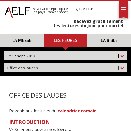
L'AELF
S'abonner
Association Épiscopale Liturgique
pour
les pays Francophones
Calendrier
Recevez gratuitement
Contact
les lectures du jour par courriel
LA MESSE
LES HEURES
LA BIBLE
Le
17 sept. 2019
|
Office des laudes
|
OFFICE DES LAUDES
Revenir aux lectures du
calendrier romain
.
INTRODUCTION
V/ Seigneur, ouvre mes lèvres,