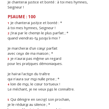
Je chanterai justice et bonté : à toi mes hymnes,
Seigneur !
PSAUME : 100
Je chanterai just
i
ce et bonté : *
1
à toi mes h
y
mnes, Seigneur !
J'irai par le chem
i
n le plus parfait ; *
2
quand viendras-t
u
jusqu'à moi ?
Je marcherai d'un cœ
u
r parfait
avec ce
u
x de ma maison ; *
je n'aurai pas m
ê
me un regard
3
pour les prat
i
ques démoniaques.
Je haïrai l'acti
o
n du traître
qui n'aura sur m
o
i nulle prise ; *
loin de m
o
i, le cœur tortueux !
4
Le méchant, je ne veux p
a
s le connaître.
Qui dénigre en secr
e
t son prochain,
5
je le réduir
a
i au silence ; *