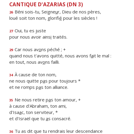
CANTIQUE D'AZARIAS (DN 3)
Béni sois-tu, Seigne
u
r, Dieu de nos pères,
26
loué soit ton nom, glorifi
é
pour les siècles !
Oui, tu es juste
27
pour nous avoir ains
i
traités.
Car nous av
o
ns péché ; +
29
quand nous t'avons quitté, nous avons f
a
it le mal :
en tout, nous av
o
ns failli.
À cause de ton nom,
34
ne nous quitte p
a
s pour toujours *
et ne romps p
a
s ton alliance.
Ne nous retire p
a
s ton amour, +
35
à cause d'Abraham, ton ami,
d'Isa
a
c, ton serviteur, *
et d'Israël que tu
a
s consacré.
Tu as dit que tu rendrais leur descendance
36