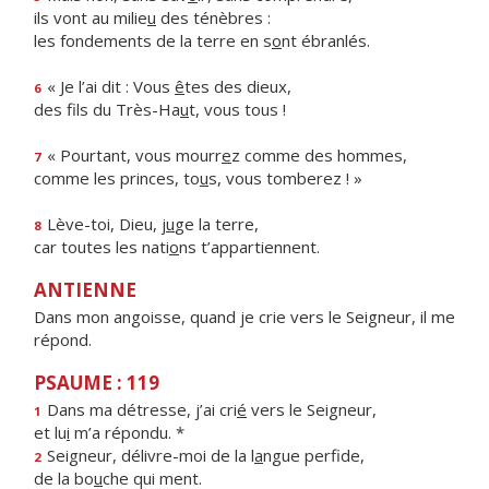
ils vont au milie
u
des ténèbres :
les fondements de la terre en s
o
nt ébranlés.
« Je l’ai dit : Vous
ê
tes des dieux,
6
des fils du Très-Ha
u
t, vous tous !
« Pourtant, vous mourr
e
z comme des hommes,
7
comme les princes, to
u
s, vous tomberez ! »
Lève-toi, Dieu, j
u
ge la terre,
8
car toutes les nati
o
ns t’appartiennent.
ANTIENNE
Dans mon angoisse, quand je crie vers le Seigneur, il me
répond.
PSAUME : 119
Dans ma détresse, j’ai cri
é
vers le Seigneur,
1
et lu
i
m’a répondu. *
Seigneur, délivre-moi de la l
a
ngue perfide,
2
de la bo
u
che qui ment.