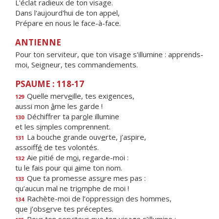
L'éclat radieux de ton visage.
Dans l'aujourd'hui de ton appel,
Prépare en nous le face-à-face.
ANTIENNE
Pour ton serviteur, que ton visage s'illumine : apprends-
moi, Seigneur, tes commandements.
PSAUME : 118-17
Quelle merv
e
ille, tes exigences,
129
aussi mon
â
me les garde !
Déchiffrer ta par
o
le illumine
130
et les s
i
mples comprennent.
La bouche grande ouv
e
rte, j’aspire,
131
assoiff
é
de tes volontés.
Aie pitié de m
o
i, regarde-moi :
132
tu le fais pour qui
a
ime ton nom.
Que ta promesse ass
u
re mes pas :
133
qu’aucun mal ne tri
o
mphe de moi !
Rachète-moi de l’oppressi
o
n des hommes,
134
que j’obs
e
rve tes préceptes.