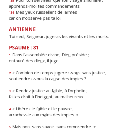
Pour ton serviteur que ton vis
a
ge s’illumine :
135
apprends-m
o
i tes commandements.
Mes yeux ruiss
e
llent de larmes
136
car on n’observe p
a
s ta loi.
ANTIENNE
Toi seul, Seigneur, jugeras les vivants et les morts.
PSAUME : 81
Dans l’assemblée divine, Die
u
préside ;
1
entouré des die
u
x, il juge.
« Combien de temps jugerez-vo
u
s sans justice,
2
soutiendrez-vous la ca
u
se des impies ?
« Rendez justice au f
a
ible, à l’orphelin ;
3
faites droit à l’indig
e
nt, au malheureux.
« Libérez le f
a
ible et le pauvre,
4
arrachez-le aux m
a
ins des impies. »
Mais non, sans sav
o
ir, sans comprendre, +
5