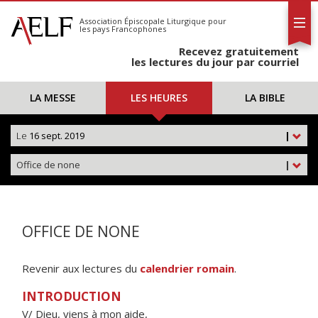
L'AELF
S'abonner
Association Épiscopale Liturgique
pour
les pays Francophones
Calendrier
Recevez gratuitement
Contact
les lectures du jour par courriel
LA MESSE
LES HEURES
LA BIBLE
Le
16 sept. 2019
|
Office de none
|
OFFICE DE NONE
Revenir aux lectures du
calendrier romain
.
INTRODUCTION
V/ Dieu, viens à mon aide,