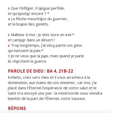
Que t’infliger, ô l
a
ngue perfide,
3
et qu’ajout
e
r encore ? *
La flèche meurtri
è
re du guerrier,
4
et la br
a
ise des genêts.
Malheur à moi : je dois v
i
vre en exil *
5
et camp
e
r dans un désert !
Trop longtemps, j’ai véc
u
parmi ces gens
6
qui haïssent la paix.*
Je ne veux que la p
a
ix, mais quand je parle
7
ils ch
e
rchent la guerre.
PAROLE DE DIEU : BA 4, 21B-22
Enfants, criez vers Dieu et il vous arrachera à la
domination, aux mains de vos ennemis ; car moi, j’ai
placé dans l’Éternel l’espérance de votre salut et le
Saint m’a envoyé une joie : la miséricorde vous viendra
bientôt de la part de l’Éternel, votre Sauveur.
RÉPONS