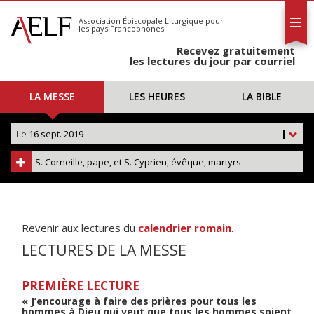
L'AELF
S'abonner
Association Épiscopale Liturgique
pour
les pays Francophones
Calendrier
Recevez gratuitement
Contact
les lectures du jour par courriel
LA MESSE
LES HEURES
LA BIBLE
Le
16 sept. 2019
|
S. Corneille, pape, et S. Cyprien, évêque, martyrs
Revenir aux lectures du
calendrier romain
.
LECTURES DE LA MESSE
PREMIÈRE LECTURE
« J’encourage à faire des prières pour tous les
hommes à Dieu qui veut que tous les hommes soient