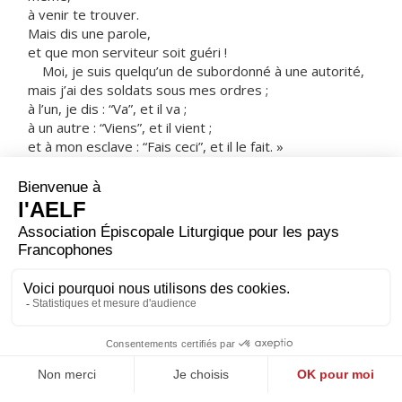
à venir te trouver.
Mais dis une parole,
et que mon serviteur soit guéri !
Moi, je suis quelqu’un de subordonné à une autorité,
mais j’ai des soldats sous mes ordres ;
à l’un, je dis : “Va”, et il va ;
à un autre : “Viens”, et il vient ;
et à mon esclave : “Fais ceci”, et il le fait. »
Entendant cela,
Jésus fut en admiration devant lui.
Il se retourna et dit à la foule qui le suivait :
« Je vous le déclare,
même en Israël, je n’ai pas trouvé une telle foi ! »
Revenus à la maison,
les envoyés trouvèrent l’esclave en bonne santé.
– Acclamons la Parole de Dieu.