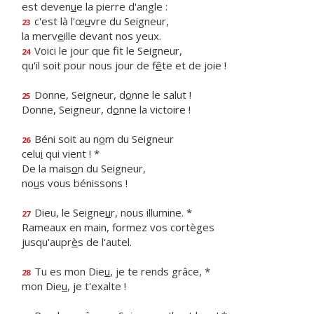
est deven
u
e la pierre d'angle :
c'est là l'œ
u
vre du Seigneur,
23
la merv
e
ille devant nos yeux.
Voici le jour que f
t le Seigneur,
24
qu'il soit pour nous jour de f
ê
te et de joie !
Donne, Seigneur, d
o
nne le salut !
25
Donne, Seigneur, d
o
nne la victoire !
Béni soit au n
o
m du Seigneur
26
celu
i
qui vient ! *
De la mais
o
n du Seigneur,
no
u
s vous bénissons !
Dieu, le Seigne
u
r, nous illumine. *
27
Rameaux en main, formez vos cortèges
jusqu'aupr
è
s de l'autel.
Tu es mon Die
u
, je te rends grâce, *
28
mon Die
u
, je t'exalte !