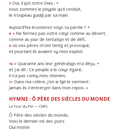
Oui, il
e
st notre Dieu ; +
7
nous sommes le pe
u
ple qu'il conduit,
le troupeau guid
é
par sa main.
Aujourd'hui écouterez-vo
u
s sa parole ? +
« Ne fermez pas votre cœ
u
r comme au désert,
8
comme au jour de tentati
o
n et de défi,
où vos pères m'ont tent
é
et provoqué,
9
et pourtant ils avaient v
u
mon exploit.
« Quarante ans leur générati
o
n m'a déçu, +
10
et j'ai dit : Ce peuple a le cœ
u
r égaré,
il n'a pas conn
u
mes chemins.
Dans ma colère, j'en ai f
a
it le serment :
11
Jamais ils n'entrer
o
nt dans mon repos. »
HYMNE : Ô PÈRE DES SIÈCLES DU MONDE
La Tour du Pin — CNPL
Ô Père des siècles du monde,
Voici le dernier-né des jours
Qui monte