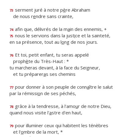
serment juré à notre p
è
re Abraham
73
de nous r
e
ndre sans crainte,
afin que, délivrés de la m
a
in des ennemis, +
74
nous le servions dans la just
i
ce et la sainteté,
75
en sa présence, tout au l
o
ng de nos jours.
Et toi, petit enfant, tu seras appelé
76
proph
è
te du Très-Haut : *
tu marcheras devant, à la face du Seigneur,
et tu préparer
a
s ses chemins
pour donner à son peuple de conn
a
ître le salut
77
par la rémissi
o
n de ses péchés,
grâce à la tendresse, à l'amo
u
r de notre Dieu,
78
quand nous visite l'
a
stre d'en haut,
pour illuminer ceux qui habitent les ténèbres
79
et l'
o
mbre de la mort, *