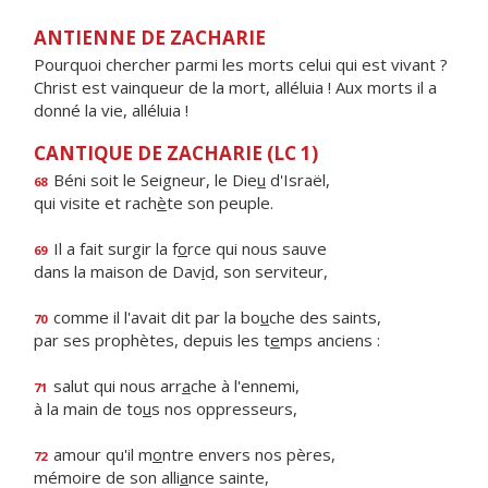
ANTIENNE DE ZACHARIE
Pourquoi chercher parmi les morts celui qui est vivant ?
Christ est vainqueur de la mort, alléluia ! Aux morts il a
donné la vie, alléluia !
CANTIQUE DE ZACHARIE (LC 1)
Béni soit le Seigneur, le Die
u
d'Israël,
68
qui visite et rach
è
te son peuple.
Il a fait surgir la f
o
rce qui nous sauve
69
dans la maison de Dav
i
d, son serviteur,
comme il l'avait dit par la bo
u
che des saints,
70
par ses prophètes, depuis les t
e
mps anciens :
salut qui nous arr
a
che à l'ennemi,
71
à la main de to
u
s nos oppresseurs,
amour qu'il m
o
ntre envers nos pères,
72
mémoire de son alli
a
nce sainte,