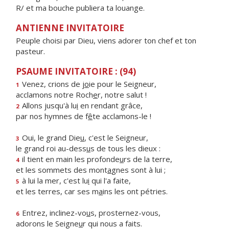
R/ et ma bouche publiera ta louange.
ANTIENNE INVITATOIRE
Peuple choisi par Dieu, viens adorer ton chef et ton
pasteur.
PSAUME INVITATOIRE : (94)
Venez, crions de j
o
ie pour le Seigneur,
1
acclamons notre Roch
e
r, notre salut !
Allons jusqu'à lu
i
en rendant grâce,
2
par nos hymnes de f
ê
te acclamons-le !
Oui, le grand Die
u
, c'est le Seigneur,
3
le grand roi au-dess
u
s de tous les dieux :
il tient en main les profonde
u
rs de la terre,
4
et les sommets des mont
a
gnes sont à lui ;
à lui la mer, c'est lu
i
qui l'a faite,
5
et les terres, car ses m
a
ins les ont pétries.
Entrez, inclinez-vo
u
s, prosternez-vous,
6
adorons le Seigne
u
r qui nous a faits.