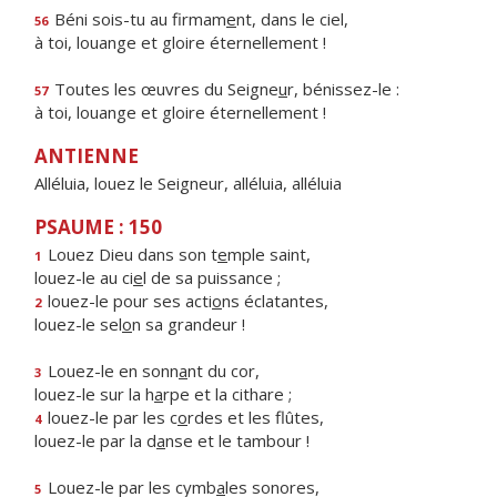
Béni sois-tu au firmam
e
nt, dans le ciel,
56
à toi, louange et gloire éternellement !
Toutes les œuvres du Seigne
u
r, bénissez-le :
57
à toi, louange et gloire éternellement !
ANTIENNE
Alléluia, louez le Seigneur, alléluia, alléluia
PSAUME : 150
Louez Dieu dans son t
e
mple saint,
1
louez-le au ci
e
l de sa puissance ;
louez-le pour ses acti
o
ns éclatantes,
2
louez-le sel
o
n sa grandeur !
Louez-le en sonn
a
nt du cor,
3
louez-le sur la h
a
rpe et la cithare ;
louez-le par les c
o
rdes et les flûtes,
4
louez-le par la d
a
nse et le tambour !
Louez-le par les cymb
a
les sonores,
5