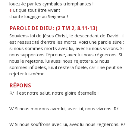
louez-le par les cymb
a
les triomphantes !
Et que tout
ê
tre vivant
6
chante lou
a
nge au Seigneur !
PAROLE DE DIEU : (2 TM 2, 8.11-13)
Souviens-toi de Jésus Christ, le descendant de David : il
est ressuscité d’entre les morts. Voici une parole sûre :
si nous sommes morts avec lui, avec lui nous vivrons. Si
nous supportons l’épreuve, avec lui nous régnerons. Si
nous le rejetons, lui aussi nous rejettera. Si nous
sommes infidèles, lui, il restera fidèle, car il ne peut se
rejeter lui-même.
RÉPONS
R/ Il est notre salut, notre gloire éternelle !
V/ Si nous mourons avec lui, avec lui, nous vivrons. R/
V/ Si nous souffrons avec lui, avec lui nous régnerons. R/