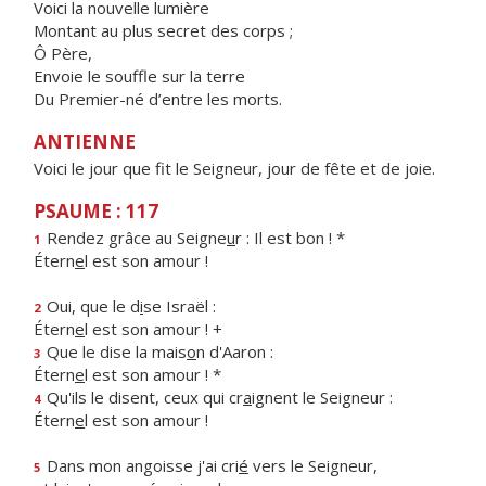
Voici la nouvelle lumière
Montant au plus secret des corps ;
Ô Père,
Envoie le souffle sur la terre
Du Premier-né d’entre les morts.
ANTIENNE
Voici le jour que fit le Seigneur, jour de fête et de joie.
PSAUME : 117
Rendez grâce au Seigne
u
r : Il est bon ! *
1
Étern
e
l est son amour !
Oui, que le d
i
se Israël :
2
Étern
e
l est son amour ! +
Que le dise la mais
o
n d'Aaron :
3
Étern
e
l est son amour ! *
Qu'ils le disent, ceux qui cr
a
ignent le Seigneur :
4
Étern
e
l est son amour !
Dans mon angoisse j'ai cri
é
vers le Seigneur,
5