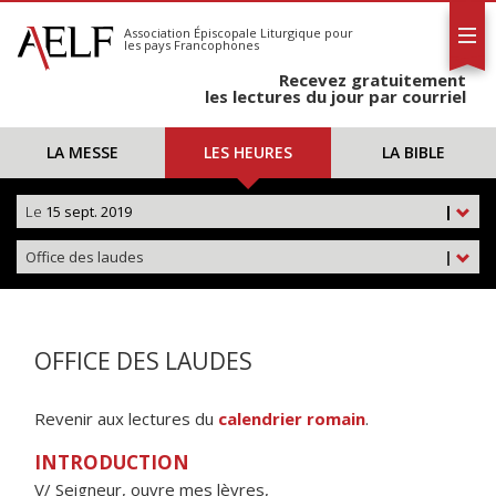
L'AELF
S'abonner
Association Épiscopale Liturgique
pour
les pays Francophones
Calendrier
Recevez gratuitement
Contact
les lectures du jour par courriel
LA MESSE
LES HEURES
LA BIBLE
Le
15 sept. 2019
|
Office des laudes
|
OFFICE DES LAUDES
Revenir aux lectures du
calendrier romain
.
INTRODUCTION
V/ Seigneur, ouvre mes lèvres,