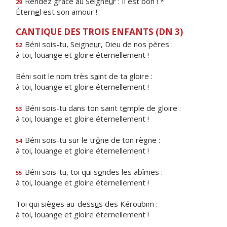
Rendez grâce au Seigne
u
r : Il est bon ! *
29
Étern
e
l est son amour !
CANTIQUE DES TROIS ENFANTS (DN 3)
Béni sois-tu, Seigne
u
r, Dieu de nos pères :
52
à toi, louange et gloire éternellement !
Béni soit le nom très s
a
int de ta gloire :
à toi, louange et gloire éternellement !
Béni sois-tu dans ton saint t
e
mple de gloire :
53
à toi, louange et gloire éternellement !
Béni sois-tu sur le tr
ô
ne de ton règne :
54
à toi, louange et gloire éternellement !
Béni sois-tu, toi qui s
o
ndes les abîmes :
55
à toi, louange et gloire éternellement !
Toi qui sièges au-dess
u
s des Kéroubim :
à toi, louange et gloire éternellement !