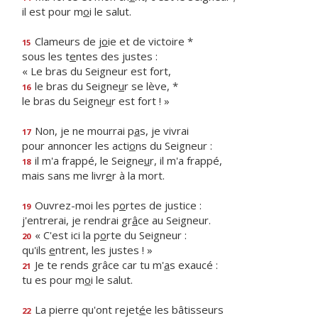
il est pour m
o
i le salut.
Clameurs de j
o
ie et de victoire *
15
sous les t
e
ntes des justes :
« Le bras du Seigneur est fort,
le bras du Seigne
u
r se lève, *
16
le bras du Seigne
u
r est fort ! »
Non, je ne mourrai p
a
s, je vivrai
17
pour annoncer les acti
o
ns du Seigneur :
il m'a frappé, le Seigne
u
r, il m'a frappé,
18
mais sans me livr
e
r à la mort.
Ouvrez-moi les p
o
rtes de justice :
19
j'entrerai, je rendrai gr
â
ce au Seigneur.
« C'est ici la p
o
rte du Seigneur :
20
qu'ils
e
ntrent, les justes ! »
Je te rends grâce car tu m'
a
s exaucé :
21
tu es pour m
o
i le salut.
La pierre qu'ont rejet
é
e les bâtisseurs
22