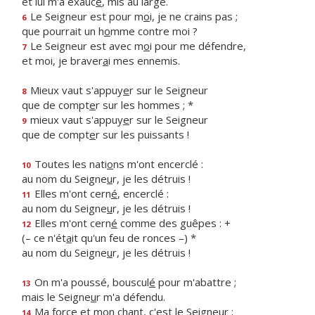
et lui m'a exauc
é
, mis au large.
Le Seigneur est pour m
o
i, je ne crains pas ;
6
que pourrait un h
o
mme contre moi ?
Le Seigneur est avec m
o
i pour me défendre,
7
et moi, je braver
a
i mes ennemis.
Mieux vaut s'appuy
e
r sur le Seigneur
8
que de compt
e
r sur les hommes ; *
mieux vaut s'appuy
e
r sur le Seigneur
9
que de compt
e
r sur les puissants !
Toutes les nati
o
ns m'ont encerclé :
10
au nom du Seigne
u
r, je les détruis !
Elles m'ont cern
é
, encerclé :
11
au nom du Seigne
u
r, je les détruis !
Elles m'ont cern
é
comme des guêpes : +
12
(– ce n'ét
a
it qu'un feu de ronces –) *
au nom du Seigne
u
r, je les détruis !
On m'a poussé, bouscul
é
pour m'abattre ;
13
mais le Seigne
u
r m'a défendu.
Ma force et mon ch
a
nt, c'est le Seigneur ;
14