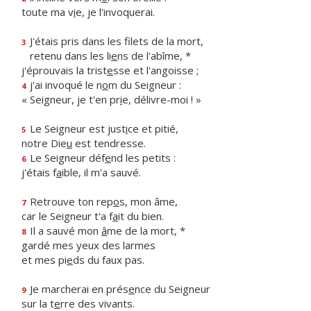
toute ma v
i
e, je l'invoquerai.
J'étais pris dans les filets de la mort,
3
retenu dans les li
e
ns de l'abîme, *
j'éprouvais la trist
e
sse et l'angoisse ;
j'ai invoqué le n
o
m du Seigneur :
4
« Seigneur, je t'en pr
i
e, délivre-moi ! »
Le Seigneur est just
i
ce et pitié,
5
notre Die
u
est tendresse.
Le Seigneur déf
e
nd les petits :
6
j'étais f
a
ible, il m'a sauvé.
Retrouve ton rep
o
s, mon âme,
7
car le Seigneur t'a f
a
it du bien.
Il a sauvé mon
â
me de la mort, *
8
gardé mes yeux des larmes
et mes pi
e
ds du faux pas.
Je marcherai en prés
e
nce du Seigneur
9
sur la t
e
rre des vivants.