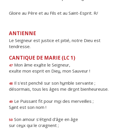
Gloire au Père et au Fils et au Saint-Esprit. R/
ANTIENNE
Le Seigneur est justice et pitié, notre Dieu est
tendresse.
CANTIQUE DE MARIE (LC 1)
Mon âme ex
a
lte le Seigneur,
47
exulte mon esprit en Die
u
, mon Sauveur !
Il s'est penché sur son h
u
mble servante ;
48
désormais, tous les âges me dir
o
nt bienheureuse.
Le Puissant fit pour m
o
i des merveilles ;
49
S
a
int est son nom !
Son amour s'ét
e
nd d'âge en âge
50
sur ce
u
x qui le craignent ;