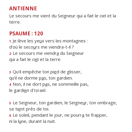
ANTIENNE
Le secours me vient du Seigneur qui a fait le ciel et la
terre.
PSAUME : 120
Je lève les ye
u
x vers les montagnes :
1
d’où le seco
u
rs me viendra-t-il ?
Le secours me viendr
a
du Seigneur
2
qui a fait le ci
e
l et la terre.
Qu’il empêche ton pi
e
d de glisser,
3
qu’il ne dorme p
a
s, ton gardien.
Non, il ne dort p
a
s, ne sommeille pas,
4
le gardi
e
n d’Israël.
Le Seigneur, ton gardien, le Seigne
u
r, ton ombrage,
5
se ti
e
nt près de toi.
Le soleil, pendant le jour, ne pourr
a
te frapper,
6
ni la l
u
ne, durant la nuit.