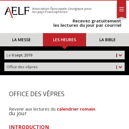
L'AELF
S'abonner
Association Épiscopale Liturgique
pour
les pays Francophones
Calendrier
Recevez gratuitement
Contact
les lectures du jour par courriel
LA MESSE
LES HEURES
LA BIBLE
Le
6 sept. 2019
|
Office des vêpres
|
OFFICE DES VÊPRES
Revenir aux lectures du
calendrier romain
.
du jour
INTRODUCTION