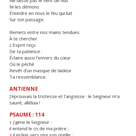
Ne laisse pas le vent de nuit
Ni les démons
Éteindre en nous le feu qui luit
Sur ton passage.
Remets entre nos mains tendues
À te chercher
L’Esprit reçu
De ta patience :
Éclaire aussi l’envers du cœur
Où le péché
Revêt d’un masque de laideur
Ta ressemblance.
ANTIENNE
J’éprouvais la tristesse et l’angoisse : le Seigneur m’a
sauvé, alléluia !
PSAUME : 114
J'
a
ime le Seigneur :
1
il entend le cr
i
de ma prière ;
il incline vers m
o
i son oreille :
2