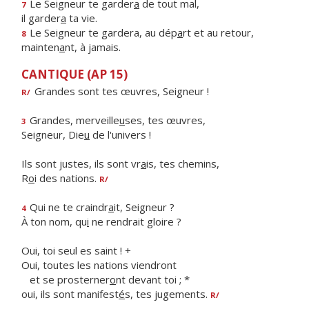
Le Seigneur te garder
a
de tout mal,
7
il garder
a
ta vie.
Le Seigneur te gardera, au dép
a
rt et au retour,
8
mainten
a
nt, à jamais.
CANTIQUE (AP 15)
Grandes sont tes œuvres, Seigneur !
R/
Grandes, merveille
u
ses, tes œuvres,
3
Seigneur, Die
u
de l'univers !
Ils sont justes, ils sont vr
a
is, tes chemins,
R
o
i des nations.
R/
Qui ne te craindr
a
it, Seigneur ?
4
À ton nom, qu
i
ne rendrait gloire ?
Oui, toi seul es saint ! +
Oui, toutes les nations viendront
et se prosterner
o
nt devant toi ; *
oui, ils sont manifest
é
s, tes jugements.
R/