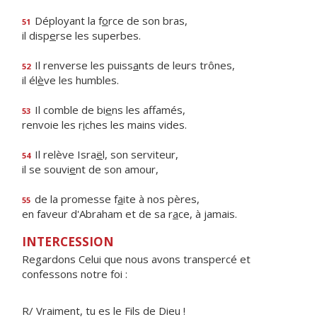
Déployant la f
o
rce de son bras,
51
il disp
e
rse les superbes.
Il renverse les puiss
a
nts de leurs trônes,
52
il él
è
ve les humbles.
Il comble de bi
e
ns les affamés,
53
renvoie les r
i
ches les mains vides.
Il relève Isra
ë
l, son serviteur,
54
il se souvi
e
nt de son amour,
de la promesse f
a
ite à nos pères,
55
en faveur d'Abraham et de sa r
a
ce, à jamais.
INTERCESSION
Regardons Celui que nous avons transpercé et
confessons notre foi :
R/ Vraiment, tu es le Fils de Dieu !