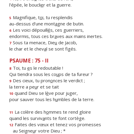
l’épée, le boucli
e
r et la guerre.
Magnifique, t
o
i, tu resplendis
5
au-dessus d’une mont
a
gne de butin.
Les voici dépouill
é
s, ces guerriers,
6
endormis, tous ces br
a
ves aux mains inertes.
Sous ta menace, Die
u
de Jacob,
7
le char et le chev
a
l se sont figés.
PSAUME : 75 - II
Toi, tu
e
s le redoutable !
8
Qui tiendra sous les co
u
ps de ta fureur ?
Des cieux, tu pron
o
nces le verdict ;
9
la terre a pe
u
r et se tait
quand Dieu se l
è
ve pour juger,
10
pour sauver tous les h
u
mbles de la terre.
La colère des h
o
mmes te rend gloire
11
quand les surviv
a
nts te font cortège.
Faites des vœux et tenez vos promesses
12
au Seigne
u
r votre Dieu ; *