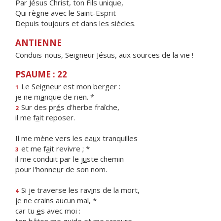
Par Jésus Christ, ton Fils unique,
Qui règne avec le Saint-Esprit
Depuis toujours et dans les siècles.
ANTIENNE
Conduis-nous, Seigneur Jésus, aux sources de la vie !
PSAUME : 22
Le Seigne
u
r est mon berger :
1
je ne m
a
nque de rien. *
Sur des pr
é
s d'herbe fraîche,
2
il me f
a
it reposer.
Il me mène vers les ea
u
x tranquilles
et me f
a
it revivre ; *
3
il me conduit par le j
u
ste chemin
pour l'honne
u
r de son nom.
Si je traverse les rav
i
ns de la mort,
4
je ne cr
a
ins aucun mal, *
car tu
e
s avec moi :