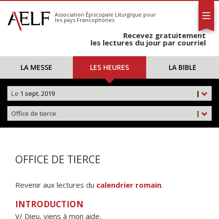
L'AELF
S'abonner
Association Épiscopale Liturgique
pour
les pays Francophones
Calendrier
Recevez gratuitement
Contact
les lectures du jour par courriel
LA MESSE
LES HEURES
LA BIBLE
Le
1 sept. 2019
|
Office de tierce
|
OFFICE DE TIERCE
Revenir aux lectures du
calendrier romain
.
INTRODUCTION
V/ Dieu, viens à mon aide,