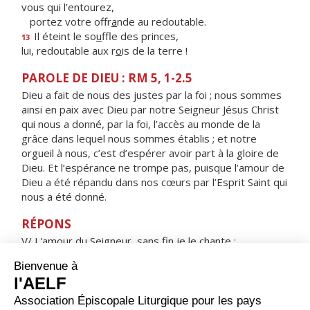
vous qui l’entourez,
portez votre offr
a
nde au redoutable.
Il éteint le so
u
ffle des princes,
13
lui, redoutable aux r
o
is de la terre !
PAROLE DE DIEU : RM 5, 1-2.5
Dieu a fait de nous des justes par la foi ; nous sommes
ainsi en paix avec Dieu par notre Seigneur Jésus Christ
qui nous a donné, par la foi, l’accès au monde de la
grâce dans lequel nous sommes établis ; et notre
orgueil à nous, c’est d’espérer avoir part à la gloire de
Dieu. Et l’espérance ne trompe pas, puisque l’amour de
Dieu a été répandu dans nos cœurs par l’Esprit Saint qui
nous a été donné.
RÉPONS
V/ L'amour du Seigneur, sans fin je le chante :
sa fidélité, je l'annonce d'âge en âge.
ORAISON
Dieu puissant de qui vient tout don parfait, enracine en