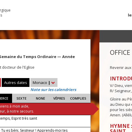
urgique
le
es
OFFICE
 Semaine du Temps Ordinaire — Année
 docteur de l'Eglise
Revenir aux
INTROD
Autres dates
Monaco
|
V/ Dieu, vie
Note sur les calendriers
R/ Seigneur,
IERCE
SEXTE
NONE
VÊPRES
COMPLIES
Gloire au Pèr
au Dieu qui e
 viens à mon aide,
pour les siè
eur, à notre secours.
Amen. (Allélu
 temps, Esprit très saint
HYMNE :
 Tu es béni, Seigneur ! Apprends-moi tes
SAINT