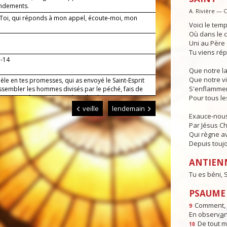
dements.
A. Rivière — 
— Toi, qui réponds à mon appel, écoute-moi, mon
Voici le temp
Où dans le c
Uni au Père e
Tu viens rép
3-14
Que notre l
Que notre vi
dèle en tes promesses, qui as envoyé le Saint-Esprit
S'enflammen
ssembler les hommes divisés par le péché, fais de
 artisans de ta paix. Par Jésus, le Christ, notre
Pour tous l
r. Amen.
veille
lendemain
Exauce-nous
Par Jésus Chr
Qui règne av
Depuis toujo
ANTIEN
Tu es béni,
PSAUME :
Comment, j
9
En observ
a
n
De tout 
10