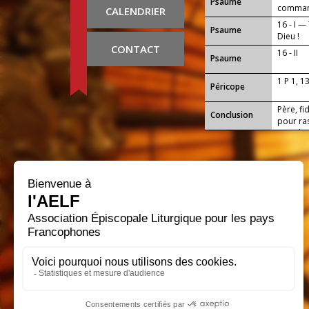
Psaume
comman
CALENDRIER
16 - I 
Psaume
Dieu !
CONTACT
16 - II
Psaume
1 P 1, 1
Péricope
Père, fi
Conclusion
pour ra
nous les
Seigneu