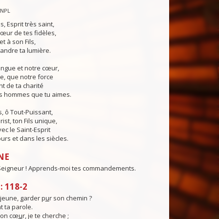
CNPL
s, Esprit très saint,
œur de tes fidèles,
t à son Fils,
andre ta lumière.
angue et notre cœur,
e, que notre force
t de ta charité
es hommes que tu aimes.
, ô Tout-Puissant,
ist, ton Fils unique,
ec le Saint-Esprit
urs et dans les siècles.
NE
 Seigneur ! Apprends-moi tes commandements.
 118-2
eune, garder p
u
r son chemin ?
t ta parole.
mon cœ
u
r, je te cherche ;