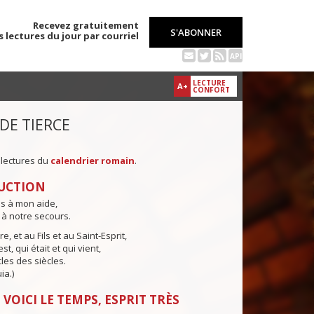
Recevez gratuitement
S'ABONNER
s lectures du jour par courriel
API
LECTURE
A+
CONFORT
 DE TIERCE
 lectures du
calendrier romain
.
UCTION
ns à mon aide,
 à notre secours.
e, et au Fils et au Saint-Esprit,
st, qui était et qui vient,
cles des siècles.
ia.)
 VOICI LE TEMPS, ESPRIT TRÈS