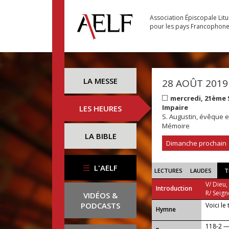
Association Épiscopale Lit
pour les pays Francophon
LA MESSE
28 AOÛT 2019
mercredi, 21ème
Impaire
LES HEURES
S. Augustin, évêque et
Mémoire
LA BIBLE
Dimanche prochain
L'AELF
LECTURES
LAUDES
T
V/ Dieu,
Introduction
R/ Seign
VIDÉOS &
PODCASTS
Voici le
...
Hymne
118-2 —