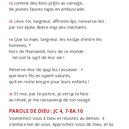
comme des lions pr
ê
ts au carnage,
12
de jeunes fauves tap
i
s en embuscade.
Lève-toi, Seigneur, affronte-l
e
s, renverse-les ;
13
par ton épée, libère-m
o
i des méchants.
Que ta main, Seigneur, les excl
u
e d'entre les
14
hommes, *
hors de l'humanité, hors de ce monde :
tel soit le s
o
rt de leur vie !
Réserve-leur de qu
o
i les rassasier : +
que leurs fils en s
o
ient saturés,
qu'il en reste enc
o
re pour leurs enfants !
Et moi, par ta justice, je verr
a
i ta face :
15
au réveil, je me rassasier
a
i de ton visage.
PAROLE DE DIEU : JC 4, 7-8A.10
Soumettez-vous à Dieu et résistez au démon : il
s’enfuira loin de vous. Approchez-vous de Dieu, et lui