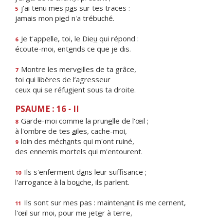
j'ai tenu mes p
a
s sur tes traces :
5
jamais mon pi
e
d n'a trébuché.
Je t'appelle, toi, le Die
u
qui répond :
6
écoute-moi, ent
e
nds ce que je dis.
Montre les merv
e
illes de ta grâce,
7
toi qui libères de l’agresseur
ceux qui se réfug
i
ent sous ta droite.
PSAUME : 16 - II
Garde-moi comme la prun
e
lle de l'œil ;
8
à l'ombre de tes
a
iles, cache-moi,
loin des méch
a
nts qui m'ont ruiné,
9
des ennemis mort
e
ls qui m'entourent.
Ils s'enferment d
a
ns leur suffisance ;
10
l'arrogance à la bo
u
che, ils parlent.
Ils sont sur mes pas : mainten
a
nt ils me cernent,
11
l'œil sur moi, pour me jet
e
r à terre,