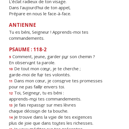
L'éclat radieux de ton visage.
Dans l'aujourd'hui de ton appel,
Prépare en nous le face-à-face.
ANTIENNE
Tu es béni, Seigneur ! Apprends-moi tes
commandements.
PSAUME : 118-2
Comment, jeune, garder p
u
r son chemin ?
9
En observ
a
nt ta parole.
De tout mon cœ
u
r, je te cherche ;
10
garde-moi de fu
i
r tes volontés.
Dans mon cœur, je cons
e
rve tes promesses
11
pour ne pas faill
i
r envers toi.
Toi, Seigne
u
r, tu es béni :
12
apprends-m
o
i tes commandements.
Je fais repass
e
r sur mes lèvres
13
chaque décisi
o
n de ta bouche.
Je trouve dans la v
o
ie de tes exigences
14
plus de joie que dans to
u
tes les richesses.