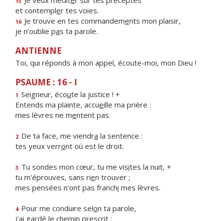
Je veux médit
e
r sur tes préceptes
15
et contempl
e
r tes voies.
Je trouve en tes commandem
e
nts mon plaisir,
16
je n’oublie p
a
s ta parole.
ANTIENNE
Toi, qui réponds à mon appel, écoute-moi, mon Dieu !
PSAUME : 16 - I
Seigneur, éco
u
te la justice ! +
1
Entends ma plainte, accu
e
ille ma prière :
mes lèvres ne m
e
ntent pas.
De ta face, me viendr
a
la sentence :
2
tes yeux verr
o
nt où est le droit.
Tu sondes mon cœur, tu me vis
i
tes la nuit, +
3
tu m'éprouves, sans ri
e
n trouver ;
mes pensées n'ont pas franch
i
mes lèvres.
Pour me conduire sel
o
n ta parole,
4
j'ai gardé le chem
i
n prescrit ;