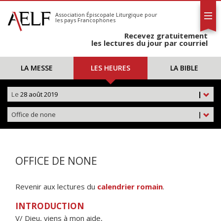
L'AELF
S'abonner
Association Épiscopale Liturgique
pour
les pays Francophones
Calendrier
Recevez gratuitement
Contact
les lectures du jour par courriel
LA MESSE
LES HEURES
LA BIBLE
Le
28 août 2019
|
Office de none
|
OFFICE DE NONE
Revenir aux lectures du
calendrier romain
.
INTRODUCTION
V/ Dieu, viens à mon aide,