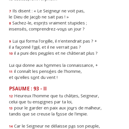
Ils disent : « Le Seigne
u
r ne voit pas,
7
le Dieu de Jac
o
b ne sait pas ! »
Sachez-le, espr
i
ts vraiment stupides ;
8
insensés, comprendrez-vo
u
s un jour ?
Lui qui forma l'or
e
ille, il n'entendrait pas ? +
9
il a façonné l'
œ
il, et il ne verrait pas ?
il a puni des pe
u
ples et ne châtierait plus ?
10
Lui qui donne aux h
o
mmes la connaissance, +
il connaît les pens
é
es de l'homme,
11
et qu'elles s
o
nt du vent !
PSAUME : 93 - II
Heureux l'homme que tu chât
i
es, Seigneur,
12
celui que tu ens
e
ignes par ta loi,
pour le garder en paix aux jo
u
rs de malheur,
13
tandis que se creuse la f
o
sse de l'impie.
Car le Seigneur ne délaisse p
a
s son peuple,
14