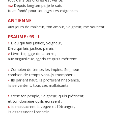
tout dans tes
o
rdres est vérité.
Depuis longt
e
mps je le sais :
152
tu as fondé pour toujo
u
rs tes exigences.
ANTIENNE
Aux jours de malheur, ton amour, Seigneur, me soutient.
PSAUME : 93 - I
Dieu qui fais just
i
ce, Seigneur,
1
Dieu qui fais just
i
ce, parais !
Lève-toi, j
u
ge de la terre ;
2
aux orgueilleux, r
e
nds ce qu'ils méritent.
Combien de temps les imp
i
es, Seigneur,
3
combien de temps vont-
i
ls triompher ?
Ils parlent haut, ils prof
è
rent l'insolence,
4
ils se vantent, to
u
s ces malfaisants.
C'est ton peuple, Seigne
u
r, qu'ils piétinent,
5
et ton dom
a
ine qu'ils écrasent ;
ils massacrent la ve
u
ve et l'étranger,
6
ils assass
i
nent l'orphelin.