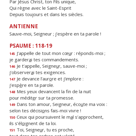
Par Jésus Christ, ton Fils unique,
Qui règne avec le Saint-Esprit
Depuis toujours et dans les siècles.
ANTIENNE
Sauve-moi, Seigneur ; j’espère en ta parole !
PSAUME : 118-19
J’appelle de tout mon cœ
u
r : réponds-moi ;
145
je garder
a
i tes commandements.
Je t’appelle, Seigne
u
r, sauve-moi ;
146
j’observer
a
i tes exigences.
Je devance l’aur
o
re et j’implore :
147
j’esp
è
re en ta parole.
Mes yeux devancent la f
n de la nuit
148
pour médit
e
r sur ta promesse.
Dans ton amour, Seigneur, éco
u
te ma voix :
149
selon tes décisi
o
ns fais-moi vivre !
Ceux qui poursuivent le m
a
l s’approchent,
150
ils s’él
o
ignent de ta loi.
Toi, Seigne
u
r, tu es proche,
151