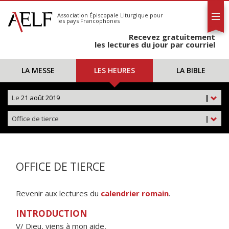
L'AELF
S'abonner
Association Épiscopale Liturgique
pour
les pays Francophones
Calendrier
Recevez gratuitement
Contact
les lectures du jour par courriel
LA MESSE
LES HEURES
LA BIBLE
Le
21 août 2019
|
Office de tierce
|
OFFICE DE TIERCE
Revenir aux lectures du
calendrier romain
.
INTRODUCTION
V/ Dieu, viens à mon aide,