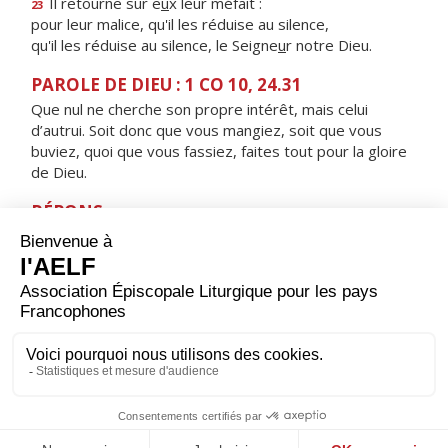
Il retourne sur e
u
x leur méfait :
23
pour leur malice, qu'il les réduise au silence,
qu'il les réduise au silence, le Seigne
u
r notre Dieu.
PAROLE DE DIEU : 1 CO 10, 24.31
Que nul ne cherche son propre intérêt, mais celui
d’autrui. Soit donc que vous mangiez, soit que vous
buviez, quoi que vous fassiez, faites tout pour la gloire
de Dieu.
RÉPONS
V/ Qu'il est bon de rendre grâce au Seigneur,
de chanter pour ton nom, Dieu Très-Haut.
ORAISON
Dieu qui as révélé au monde que les artisans de paix
seront appelés tes fils, aide-nous à rechercher toujours
cette justice qui seule peut garantir aux hommes une
paix solide et durable.