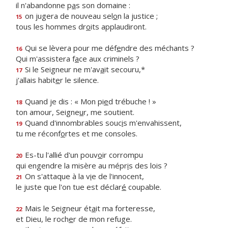
il n'abandonne p
a
s son domaine :
on jugera de nouveau sel
o
n la justice ;
15
tous les hommes dr
o
its applaudiront.
Qui se lèvera pour me déf
e
ndre des méchants ?
16
Qui m'assistera f
a
ce aux criminels ?
Si le Seigneur ne m'av
a
it secouru,*
17
j'allais habit
e
r le silence.
Quand je dis : « Mon pi
e
d trébuche ! »
18
ton amour, Seigne
u
r, me soutient.
Quand d'innombrables souc
i
s m'envahissent,
19
tu me réconf
o
rtes et me consoles.
Es-tu l'allié d'un pouv
o
ir corrompu
20
qui engendre la misère au mépr
i
s des lois ?
On s'attaque à la v
i
e de l'innocent,
21
le juste que l'on tue est déclar
é
coupable.
Mais le Seigneur ét
a
it ma forteresse,
22
et Dieu, le roch
e
r de mon refuge.