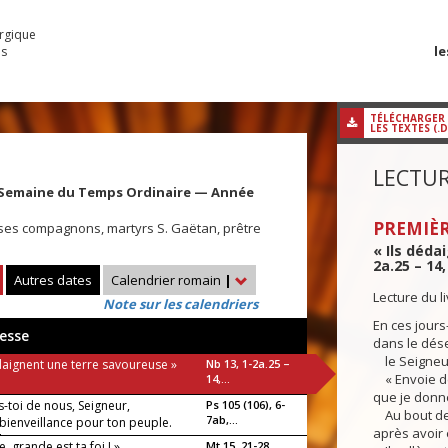
urgique
le
es
TÉLÉCHARGER
LES TEXTES (.
LECTUR
 Semaine du Temps Ordinaire — Année
PREMIÈR
et ses compagnons, martyrs S. Gaëtan, prêtre
« Ils déda
2a.25 – 14,
Autres dates
Calendrier romain
|
Lecture du 
Note sur les calendriers
En ces jours-
esse
dans le dés
le Seigneur p
daignent une terre savoureuse »
Nb 13, 1-2a.25 –
« Envoie de
14,...
que je donne 
-toi de nous, Seigneur,
Ps 105 (106), 6-
Au bout de 
7ab,...
 bienveillance pour ton peuple.
après avoir 
luia !
 grande est ta foi ! »
Mt 15, 21-28