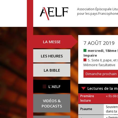
Association Épiscopale Lit
pour les pays Francophon
LA MESSE
7 AOÛT 2019
mercredi, 18ème
Impaire
LES HEURES
S. Sixte II, pape, 
Mémoire facultative
LA BIBLE
Dimanche prochain
L'AELF
Lectures de la m
Première
« Ils dé
VIDÉOS &
lecture
PODCASTS
Souviens
Psaume
dans ta
ou : Allé
« Femme,