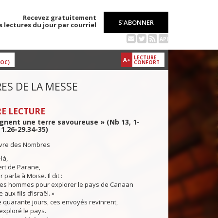
Recevez gratuitement
S'ABONNER
s lectures du jour par courriel
API
LECTURE
A+
DOC)
CONFORT
ES DE LA MESSE
E LECTURE
ignent une terre savoureuse » (Nb 13, 1-
 1.26-29.34-35)
livre des Nombres
là,
ert de Parane,
arla à Moïse. Il dit :
s hommes pour explorer le pays de Canaan
aux fils d’Israël. »
quarante jours, ces envoyés revinrent,
exploré le pays.