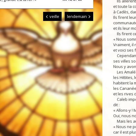
Ils allèrent
et toute la 
à Cadès, da
veille
lendemain
Ils firent le
communauté
et ils leur m
Ils firent ce
« Nous somm
Vraiment, il 
et voici ses f
Cependant l
ses villes so
Nous y avon
Les Amaléci
les Hittites,
habitent la 
les Cananée
et les rives 
Caleb imposa
dit :
« Allons-y !
Oui, nous no
Mais les au
« Nous ne p
car il est pl