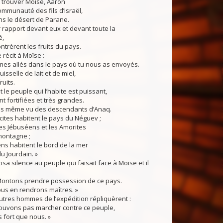
 trouver Moïse, Aaron
communauté des fils d’Israël,
ns le désert de Parane.
ur rapport devant eux et devant toute la
,
ontrèrent les fruits du pays.
 récit à Moïse :
es allés dans le pays où tu nous as envoyés.
ruisselle de lait et de miel,
ruits.
e peuple qui l’habite est puissant,
nt fortifiées et très grandes.
s même vu des descendants d’Anaq.
tes habitent le pays du Néguev ;
 les Jébuséens et les Amorites
montagne ;
ns habitent le bord de la mer
du Jourdain. »
 silence au peuple qui faisait face à Moïse et il
 Montons prendre possession de ce pays.
us en rendrons maîtres. »
tres hommes de l’expédition répliquèrent :
ouvons pas marcher contre ce peuple,
us fort que nous. »