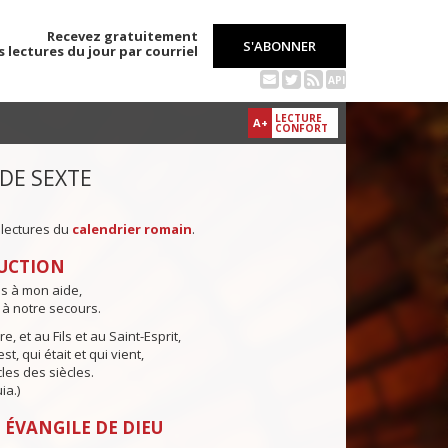
Recevez gratuitement
S'ABONNER
s lectures du jour par courriel
API
LECTURE
A+
CONFORT
 DE SEXTE
 lectures du
calendrier romain
.
UCTION
ns à mon aide,
 à notre secours.
e, et au Fils et au Saint-Esprit,
st, qui était et qui vient,
cles des siècles.
ia.)
 ÉVANGILE DE DIEU