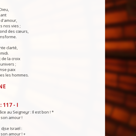
Dieu,
lant
t d'amour,
 nos vies ;
fond des cœurs,
ransforme.
te clarté,
midi.
 de la croix
'univers ;
nse paix
es les hommes.
NE
 117 - I
âce au Seigne
u
r : Il est bon ! *
t son amour !
 d
i
se Israël :
t son amour ! +