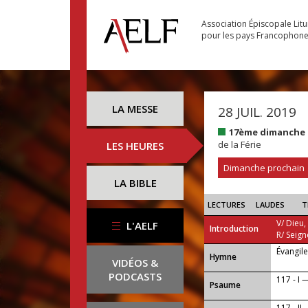
Association Épiscopale Lit
pour les pays Francophon
LA MESSE
28 JUIL. 2019
17ème dimanche 
de la Férie
LES HEURES
Dimanche prochain
LA BIBLE
LECTURES
LAUDES
T
V/ Dieu,
L'AELF
Introduction
R/ Seign
Évangil
...
Hymne
VIDÉOS &
PODCASTS
117 - I —
Psaume
117 - II