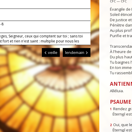
CFC — CFC
Évangile de 
Soleil étince
De justice e
b-8
Pénètre dans
Au plus pro
Purifie et t
ges, Seigneur, ceux qui comptent sur toi ; sans toi
st fort et rien n'est saint : multiplie pour nous les
e miséricorde afin que, sous ta conduite, en faisant
Transcendan
usage des biens qui passent, nous puissions déjà
À l'heure de 
veille
lendemain
tacher à ceux qui demeurent.
Du plus haut
Tu baignes l
En ton imme
Tu rassembl
ANTIEN
Alléluia.
PSAUME :
Rendez gr
1
Étern
e
l es
Oui, que le
2
Étern
e
l es