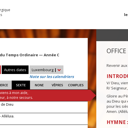
urgique
le
es
OFFICE
du Temps Ordinaire — Année C
Revenir aux
Autres dates
Luxembourg
|
INTROD
Note sur les calendriers
V/ Dieu, vie
IERCE
SEXTE
NONE
VÊPRES
COMPLIES
R/ Seigneur,
 viens à mon aide,
Gloire au Pèr
eur, à notre secours.
au Dieu qui e
e de Dieu
pour les siè
Amen. (Allélu
 Alléluia.
HYMNE :