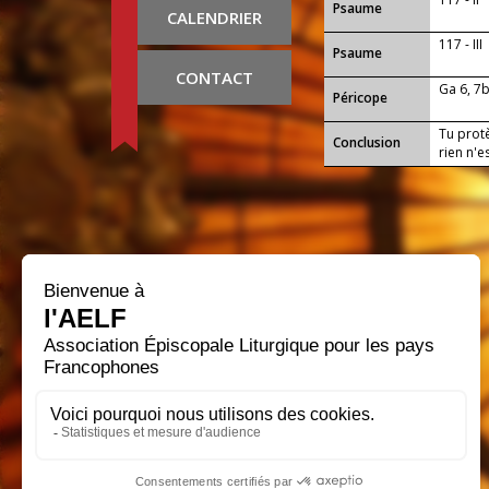
Psaume
CALENDRIER
117 - III
Psaume
CONTACT
Ga 6, 7
Péricope
Tu protè
Conclusion
rien n'e
gestes d
un bon 
nous at