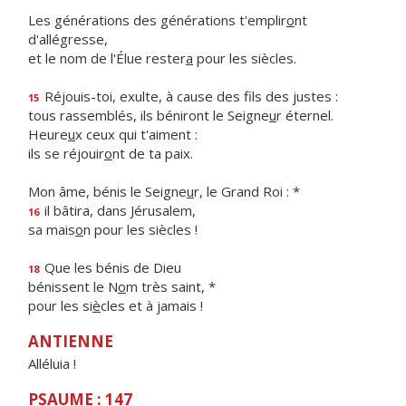
Les générations des générations t'emplir
o
nt
d'allégresse,
et le nom de l'Élue rester
a
pour les siècles.
Réjouis-toi, exulte, à cause des f
ls des justes :
15
tous rassemblés, ils béniront le Seigne
u
r éternel.
Heure
u
x ceux qui t'aiment :
ils se réjouir
o
nt de ta paix.
Mon âme, bénis le Seigne
u
r, le Grand Roi : *
il bâtira, dans Jérusalem,
16
sa mais
o
n pour les siècles !
Que les bénis de Dieu
18
bénissent le N
o
m très saint, *
pour les si
è
cles et à jamais !
ANTIENNE
Alléluia !
PSAUME : 147