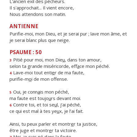
L'ancien exil des pécheurs.
Il s'approchait... Il vient encore,
Nous attendons son matin.
ANTIENNE
Purifie-moi, mon Dieu, et je serai pur ; lave mon âme, et
je serai blanc plus que neige.
PSAUME : 50
Pitié pour moi, mon Die
u
, dans ton amour,
3
selon ta grande miséricorde, eff
a
ce mon péché.
Lave-moi tout enti
e
r de ma faute,
4
purifie-m
o
i de mon offense.
Oui, je conn
a
is mon péché,
5
ma faute est toujo
u
rs devant moi.
Contre toi, et toi se
u
l, j’ai péché,
6
ce qui est mal à tes ye
u
x, je l’ai fait.
Ainsi, tu peux parler et montr
e
r ta justice,
être juge et montr
e
r ta victoire.
Moi, je suis n
é
dans la faute,