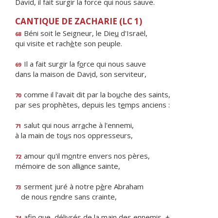
David, il fait surgir la force qui nous sauve.
CANTIQUE DE ZACHARIE (LC 1)
Béni soit le Seigneur, le Die
u
d'Israël,
68
qui visite et rach
è
te son peuple.
Il a fait surgir la f
o
rce qui nous sauve
69
dans la maison de Dav
i
d, son serviteur,
comme il l'avait dit par la bo
u
che des saints,
70
par ses prophètes, depuis les t
e
mps anciens :
salut qui nous arr
a
che à l'ennemi,
71
à la main de to
u
s nos oppresseurs,
amour qu'il m
o
ntre envers nos pères,
72
mémoire de son alli
a
nce sainte,
serment juré à notre p
è
re Abraham
73
de nous r
e
ndre sans crainte,
afin que, délivrés de la m
a
in des ennemis, +
74