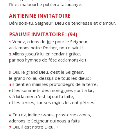
R/ et ma bouche publiera ta louange.
ANTIENNE INVITATOIRE
Béni sois-tu, Seigneur, Dieu de tendresse et d’amour.
PSAUME INVITATOIRE : (94)
Venez, crions de j
o
ie pour le Seigneur,
1
acclamons notre Roch
e
r, notre salut !
Allons jusqu'à lu
i
en rendant grâce,
2
par nos hymnes de f
ê
te acclamons-le !
Oui, le grand Die
u
, c'est le Seigneur,
3
le grand roi au-dess
u
s de tous les dieux :
il tient en main les profonde
u
rs de la terre,
4
et les sommets des mont
a
gnes sont à lui ;
à lui la mer, c'est lu
i
qui l'a faite,
5
et les terres, car ses m
a
ins les ont pétries.
Entrez, inclinez-vo
u
s, prosternez-vous,
6
adorons le Seigne
u
r qui nous a faits.
Oui, il
e
st notre Dieu ; +
7