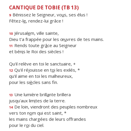
CANTIQUE DE TOBIE (TB 13)
Bénissez le Seigneur, vo
u
s, ses élus !
9
Fêtez-l
e
, rendez-lui grâce !
Jérusal
e
m, ville sainte,
10
Dieu t'a frappée pour les œ
u
vres de tes mains.
Rends toute gr
â
ce au Seigneur
11
et bén
i
s le Roi des siècles !
Qu'il relève en toi le sanctuaire, +
Qu'il réjouisse en t
o
i les exilés, *
12
qu'il aime en toi les malheureux,
pour les si
è
cles sans fin.
Une lumière brill
a
nte brillera
13
jusqu'aux lim
i
tes de la terre.
De loin, viendront des peuples nombreux
14
vers ton n
o
m qui est saint, *
les mains chargées de leurs offrandes
pour le r
o
i du ciel.