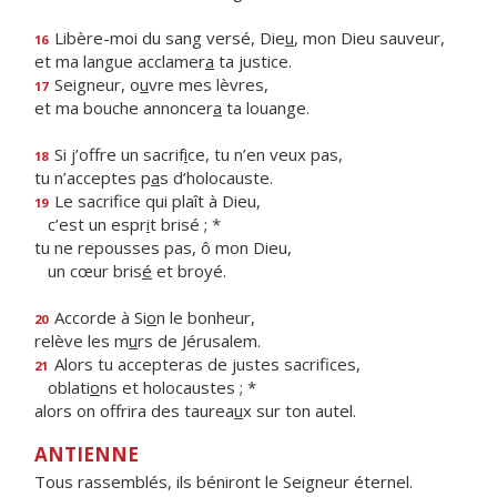
Libère-moi du sang versé, Die
u
, mon Dieu sauveur,
16
et ma langue acclamer
a
ta justice.
Seigneur, o
u
vre mes lèvres,
17
et ma bouche annoncer
a
ta louange.
Si j’offre un sacrif
i
ce, tu n’en veux pas,
18
tu n’acceptes p
a
s d’holocauste.
Le sacrifice qui plaît à Dieu,
19
c’est un espr
i
t brisé ; *
tu ne repousses pas, ô mon Dieu,
un cœur bris
é
et broyé.
Accorde à Si
o
n le bonheur,
20
relève les m
u
rs de Jérusalem.
Alors tu accepteras de justes sacrifices,
21
oblati
o
ns et holocaustes ; *
alors on offrira des taurea
u
x sur ton autel.
ANTIENNE
Tous rassemblés, ils béniront le Seigneur éternel.