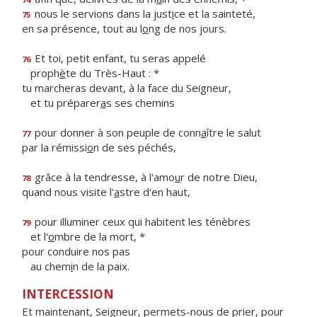
nous le servions dans la just
i
ce et la sainteté,
75
en sa présence, tout au l
o
ng de nos jours.
Et toi, petit enfant, tu seras appelé
76
proph
è
te du Très-Haut : *
tu marcheras devant, à la face du Seigneur,
et tu préparer
a
s ses chemins
pour donner à son peuple de conn
a
ître le salut
77
par la rémissi
o
n de ses péchés,
grâce à la tendresse, à l'amo
u
r de notre Dieu,
78
quand nous visite l'
a
stre d'en haut,
pour illuminer ceux qui habitent les ténèbres
79
et l'
o
mbre de la mort, *
pour conduire nos pas
au chem
i
n de la paix.
INTERCESSION
Et maintenant, Seigneur, permets-nous de prier, pour