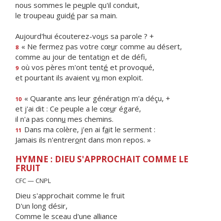
nous sommes le pe
u
ple qu'il conduit,
le troupeau guid
é
par sa main.
Aujourd'hui écouterez-vo
u
s sa parole ? +
« Ne fermez pas votre cœ
u
r comme au désert,
8
comme au jour de tentati
o
n et de défi,
où vos pères m'ont tent
é
et provoqué,
9
et pourtant ils avaient v
u
mon exploit.
« Quarante ans leur générati
o
n m'a déçu, +
10
et j'ai dit : Ce peuple a le cœ
u
r égaré,
il n'a pas conn
u
mes chemins.
Dans ma colère, j'en ai f
a
it le serment :
11
Jamais ils n'entrer
o
nt dans mon repos. »
HYMNE : DIEU S'APPROCHAIT COMME LE
FRUIT
CFC — CNPL
Dieu s'approchait comme le fruit
D'un long désir,
Comme le sceau d'une alliance