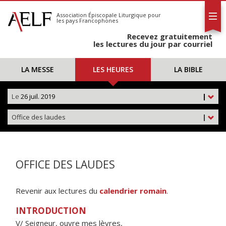
L'AELF
S'abonner
Association Épiscopale Liturgique
pour
les pays Francophones
Calendrier
Recevez gratuitement
Contact
les lectures du jour par courriel
LA MESSE
LES HEURES
LA BIBLE
Le
26 juil. 2019
|
Office des laudes
|
OFFICE DES LAUDES
Revenir aux lectures du
calendrier romain
.
INTRODUCTION
V/ Seigneur, ouvre mes lèvres,