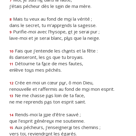
7
j’étais pécheur dès le s
e
in de ma mère.
Mais tu veux au fond de m
o
i la vérité ;
8
dans le secret, tu m’appr
e
nds la sagesse.
Purifie-moi avec l’hysope,
e
t je serai pur ;
9
lave-moi et je serai blanc, pl
u
s que la neige.
Fais que j’entende les ch
a
nts et la fête :
10
ils danseront, les
o
s que tu broyais.
Détourne ta f
a
ce de mes fautes,
11
enlève to
u
s mes péchés.
Crée en moi un cœur p
u
r, ô mon Dieu,
12
renouvelle et raffermis au fond de m
o
i mon esprit.
Ne me chasse p
a
s loin de ta face,
13
ne me reprends p
a
s ton esprit saint.
Rends-moi la j
o
ie d’être sauvé ;
14
que l’esprit génére
u
x me soutienne.
Aux pécheurs, j’enseigner
a
i tes chemins ;
15
vers toi, reviendr
o
nt les égarés.