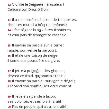
Glorifie le Seigne
u
r, Jérusalem !
12
Célèbre ton Die
u
, ô Sion !
Il a consolidé les b
a
rres de tes portes,
13
dans tes murs il a bén
i
tes enfants ;
il fait régner la p
a
ix à tes frontières,
14
et d’un pain de from
e
nt te rassasie.
Il envoie sa par
o
le sur la terre :
15
rapide, son v
e
rbe la parcourt.
Il étale une tois
o
n de neige,
16
il sème une poussi
è
re de givre.
Il jette à poign
é
es des glaçons ;
17
devant ce froid, qu
i
pourrait tenir ?
Il envoie sa parole : survi
e
nt le dégel ;
18
il répand son so
u
ffle : les eaux coulent.
Il révèle sa par
o
le à Jacob,
19
ses volontés et ses l
o
is à Israël.
Pas un peuple qu’il ait ains
i
traité ;
20