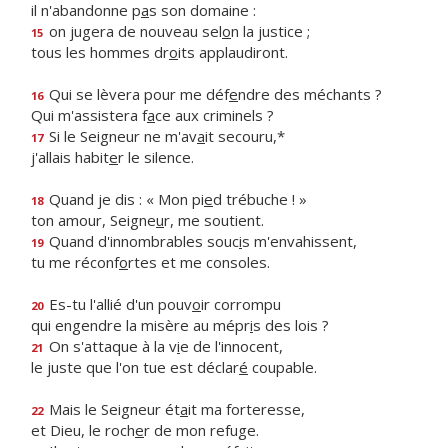
il n'abandonne p
a
s son domaine :
on jugera de nouveau sel
o
n la justice ;
15
tous les hommes dr
o
its applaudiront.
Qui se lèvera pour me déf
e
ndre des méchants ?
16
Qui m'assistera f
a
ce aux criminels ?
Si le Seigneur ne m'av
a
it secouru,*
17
j'allais habit
e
r le silence.
Quand je dis : « Mon pi
e
d trébuche ! »
18
ton amour, Seigne
u
r, me soutient.
Quand d'innombrables souc
i
s m'envahissent,
19
tu me réconf
o
rtes et me consoles.
Es-tu l'allié d'un pouv
o
ir corrompu
20
qui engendre la misère au mépr
i
s des lois ?
On s'attaque à la v
i
e de l'innocent,
21
le juste que l'on tue est déclar
é
coupable.
Mais le Seigneur ét
a
it ma forteresse,
22
et Dieu, le roch
e
r de mon refuge.