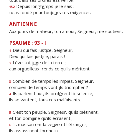
tout dans tes
o
rdres est vérité.
Depuis longt
e
mps je le sais :
152
tu as fondé pour toujo
u
rs tes exigences.
ANTIENNE
Aux jours de malheur, ton amour, Seigneur, me soutient.
PSAUME : 93 - I
Dieu qui fais just
i
ce, Seigneur,
1
Dieu qui fais just
i
ce, parais !
Lève-toi, j
u
ge de la terre ;
2
aux orgueilleux, r
e
nds ce qu'ils méritent.
Combien de temps les imp
i
es, Seigneur,
3
combien de temps vont-
i
ls triompher ?
Ils parlent haut, ils prof
è
rent l'insolence,
4
ils se vantent, to
u
s ces malfaisants.
C'est ton peuple, Seigne
u
r, qu'ils piétinent,
5
et ton dom
a
ine qu'ils écrasent ;
ils massacrent la ve
u
ve et l'étranger,
6
ils assass
i
nent l'orphelin.