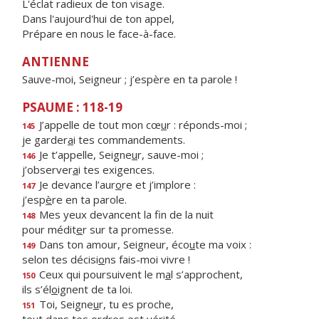
L'éclat radieux de ton visage.
Dans l'aujourd'hui de ton appel,
Prépare en nous le face-à-face.
ANTIENNE
Sauve-moi, Seigneur ; j’espère en ta parole !
PSAUME : 118-19
J’appelle de tout mon cœ
u
r : réponds-moi ;
145
je garder
a
i tes commandements.
Je t’appelle, Seigne
u
r, sauve-moi ;
146
j’observer
a
i tes exigences.
Je devance l’aur
o
re et j’implore :
147
j’esp
è
re en ta parole.
Mes yeux devancent la f
n de la nuit
148
pour médit
e
r sur ta promesse.
Dans ton amour, Seigneur, éco
u
te ma voix :
149
selon tes décisi
o
ns fais-moi vivre !
Ceux qui poursuivent le m
a
l s’approchent,
150
ils s’él
o
ignent de ta loi.
Toi, Seigne
u
r, tu es proche,
151