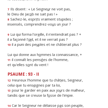
Ils disent : « Le Seigne
u
r ne voit pas,
7
le Dieu de Jac
o
b ne sait pas ! »
Sachez-le, espr
i
ts vraiment stupides ;
8
insensés, comprendrez-vo
u
s un jour ?
Lui qui forma l'or
e
ille, il n'entendrait pas ? +
9
il a façonné l'
œ
il, et il ne verrait pas ?
il a puni des pe
u
ples et ne châtierait plus ?
10
Lui qui donne aux h
o
mmes la connaissance, +
il connaît les pens
é
es de l'homme,
11
et qu'elles s
o
nt du vent !
PSAUME : 93 - II
Heureux l'homme que tu chât
i
es, Seigneur,
12
celui que tu ens
e
ignes par ta loi,
pour le garder en paix aux jo
u
rs de malheur,
13
tandis que se creuse la f
o
sse de l'impie.
Car le Seigneur ne délaisse p
a
s son peuple,
14