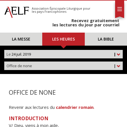
L'AELF
S'abonner
Association Épiscopale Liturgique
pour
les pays Francophones
Calendrier
Recevez gratuitement
Contact
les lectures du jour par courriel
LA MESSE
LES HEURES
LA BIBLE
Le
24 juil. 2019
|
Office de none
|
OFFICE DE NONE
Revenir aux lectures du
calendrier romain
.
INTRODUCTION
V/ Dieu, viens à mon aide,