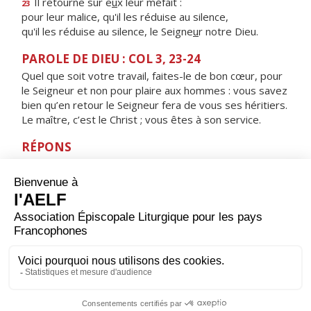
Il retourne sur e
u
x leur méfait :
23
pour leur malice, qu'il les réduise au silence,
qu'il les réduise au silence, le Seigne
u
r notre Dieu.
PAROLE DE DIEU : COL 3, 23-24
Quel que soit votre travail, faites-le de bon cœur, pour
le Seigneur et non pour plaire aux hommes : vous savez
bien qu’en retour le Seigneur fera de vous ses héritiers.
Le maître, c’est le Christ ; vous êtes à son service.
RÉPONS
V/
Seigneur, mon partage et ma coupe :
de toi dépend mon sort.
ORAISON
Seigneur Jésus Christ, toi qui étendis les bras sur la
croix pour sauver tous les hommes, donne-nous de te
plaire en chacun de nos actes pour faire connaître au
monde l'œuvre de ton amour. Toi qui règnes pour les
siècles des siècles. Amen.