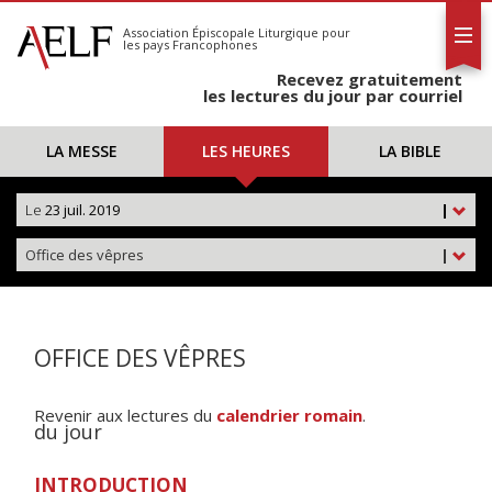
L'AELF
S'abonner
Association Épiscopale Liturgique
pour
les pays Francophones
Calendrier
Recevez gratuitement
Contact
les lectures du jour par courriel
LA MESSE
LES HEURES
LA BIBLE
Le
23 juil. 2019
|
Office des vêpres
|
OFFICE DES VÊPRES
Revenir aux lectures du
calendrier romain
.
du jour
INTRODUCTION