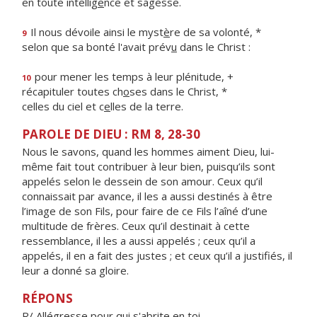
en toute intellig
e
nce et sagesse.
Il nous dévoile ainsi le myst
è
re de sa volonté, *
9
selon que sa bonté l'avait prév
u
dans le Christ :
pour mener les temps à leur plénitude, +
10
récapituler toutes ch
o
ses dans le Christ, *
celles du ciel et c
e
lles de la terre.
PAROLE DE DIEU : RM 8, 28-30
Nous le savons, quand les hommes aiment Dieu, lui-
même fait tout contribuer à leur bien, puisqu’ils sont
appelés selon le dessein de son amour. Ceux qu’il
connaissait par avance, il les a aussi destinés à être
l’image de son Fils, pour faire de ce Fils l’aîné d’une
multitude de frères. Ceux qu’il destinait à cette
ressemblance, il les a aussi appelés ; ceux qu’il a
appelés, il en a fait des justes ; et ceux qu’il a justifiés, il
leur a donné sa gloire.
RÉPONS
R/ Allégresse pour qui s'abrite en toi,