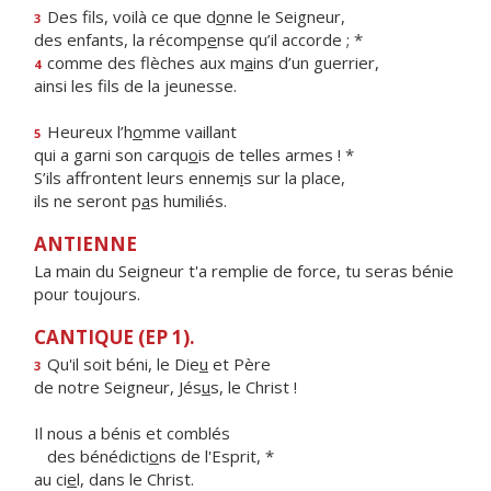
Des fils, voilà ce que d
o
nne le Seigneur,
3
des enfants, la récomp
e
nse qu’il accorde ; *
comme des flèches aux m
a
ins d’un guerrier,
4
ainsi les f
ls de la jeunesse.
Heureux l’h
o
mme vaillant
5
qui a garni son carqu
o
is de telles armes ! *
S’ils affrontent leurs ennem
i
s sur la place,
ils ne seront p
a
s humiliés.
ANTIENNE
La main du Seigneur t'a remplie de force, tu seras bénie
pour toujours.
CANTIQUE (EP 1).
Qu'il soit béni, le Die
u
et Père
3
de notre Seigneur, Jés
u
s, le Christ !
Il nous a bénis et comblés
des bénédicti
o
ns de l'Esprit, *
au ci
e
l, dans le Christ.