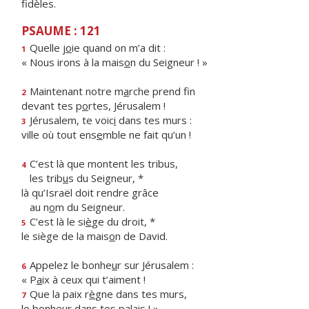
fidèles.
PSAUME : 121
Quelle j
o
ie quand on m’a dit :
1
« Nous irons à la mais
o
n du Seigneur ! »
Maintenant notre m
a
rche prend fin
2
devant tes p
o
rtes, Jérusalem !
Jérusalem, te voic
i
dans tes murs :
3
ville où tout ens
e
mble ne fait qu’un !
C’est là que montent les tribus,
4
les trib
u
s du Seigneur, *
là qu’Israël doit rendre grâce
au n
o
m du Seigneur.
C’est là le si
è
ge du droit, *
5
le siège de la mais
o
n de David.
Appelez le bonhe
u
r sur Jérusalem :
6
« P
a
ix à ceux qui t’aiment !
Que la paix r
è
gne dans tes murs,
7
le bonhe
u
r dans tes palais ! »