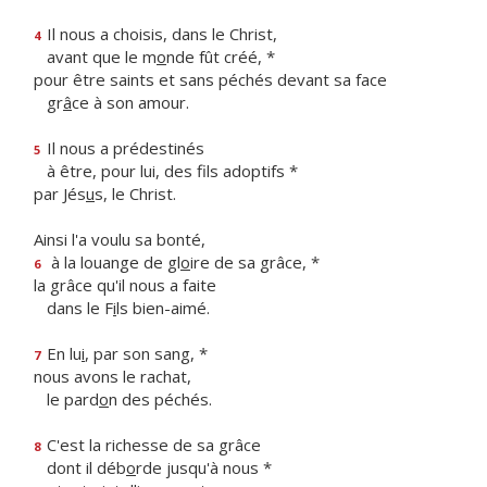
Il nous a choisis, dans le Christ,
4
avant que le m
o
nde fût créé, *
pour être saints et sans péchés devant sa face
gr
â
ce à son amour.
Il nous a prédestinés
5
à être, pour lui, des f
ls adoptifs *
par Jés
u
s, le Christ.
Ainsi l'a voulu sa bonté,
à la louange de gl
o
ire de sa grâce, *
6
la grâce qu'il nous a faite
dans le F
i
ls bien-aimé.
En lu
i
, par son sang, *
7
nous avons le rachat,
le pard
o
n des péchés.
C'est la richesse de sa grâce
8
dont il déb
o
rde jusqu'à nous *