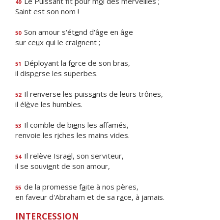
Le Puissant fit pour m
o
i des merveilles ;
49
S
a
int est son nom !
Son amour s'ét
e
nd d'âge en âge
50
sur ce
u
x qui le craignent ;
Déployant la f
o
rce de son bras,
51
il disp
e
rse les superbes.
Il renverse les puiss
a
nts de leurs trônes,
52
il él
è
ve les humbles.
Il comble de bi
e
ns les affamés,
53
renvoie les r
i
ches les mains vides.
Il relève Isra
ë
l, son serviteur,
54
il se souvi
e
nt de son amour,
de la promesse f
a
ite à nos pères,
55
en faveur d'Abraham et de sa r
a
ce, à jamais.
INTERCESSION