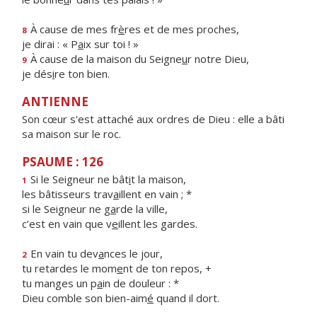
À cause de mes fr
è
res et de mes proches,
8
je dirai : « P
a
ix sur toi ! »
À cause de la maison du Seigne
u
r notre Dieu,
9
je dés
i
re ton bien.
ANTIENNE
Son cœur s'est attaché aux ordres de Dieu : elle a bâti
sa maison sur le roc.
PSAUME : 126
Si le Seigneur ne bât
i
t la maison,
1
les bâtisseurs trav
a
illent en vain ; *
si le Seigneur ne g
a
rde la ville,
c’est en vain que v
e
illent les gardes.
En vain tu dev
a
nces le jour,
2
tu retardes le mom
e
nt de ton repos, +
tu manges un p
a
in de douleur : *
Dieu comble son bien-aim
é
quand il dort.