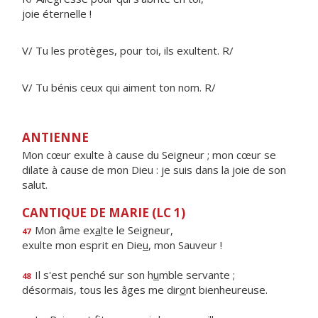
joie éternelle !
V/ Tu les protèges, pour toi, ils exultent. R/
V/ Tu bénis ceux qui aiment ton nom. R/
ANTIENNE
Mon cœur exulte à cause du Seigneur ; mon cœur se
dilate à cause de mon Dieu : je suis dans la joie de son
salut.
CANTIQUE DE MARIE (LC 1)
Mon âme ex
a
lte le Seigneur,
47
exulte mon esprit en Die
u
, mon Sauveur !
Il s'est penché sur son h
u
mble servante ;
48
désormais, tous les âges me dir
o
nt bienheureuse.