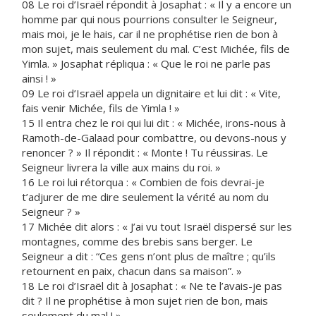
08 Le roi d’Israël répondit à Josaphat : « Il y a encore un
homme par qui nous pourrions consulter le Seigneur,
mais moi, je le hais, car il ne prophétise rien de bon à
mon sujet, mais seulement du mal. C’est Michée, fils de
Yimla. » Josaphat répliqua : « Que le roi ne parle pas
ainsi ! »
09 Le roi d’Israël appela un dignitaire et lui dit : « Vite,
fais venir Michée, fils de Yimla ! »
15 Il entra chez le roi qui lui dit : « Michée, irons-nous à
Ramoth-de-Galaad pour combattre, ou devons-nous y
renoncer ? » Il répondit : « Monte ! Tu réussiras. Le
Seigneur livrera la ville aux mains du roi. »
16 Le roi lui rétorqua : « Combien de fois devrai-je
t’adjurer de me dire seulement la vérité au nom du
Seigneur ? »
17 Michée dit alors : « J’ai vu tout Israël dispersé sur les
montagnes, comme des brebis sans berger. Le
Seigneur a dit : “Ces gens n’ont plus de maître ; qu’ils
retournent en paix, chacun dans sa maison”. »
18 Le roi d’Israël dit à Josaphat : « Ne te l’avais-je pas
dit ? Il ne prophétise à mon sujet rien de bon, mais
seulement du mal ! »