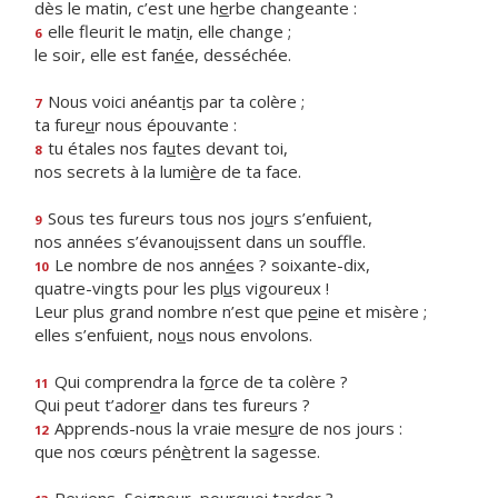
dès le matin, c’est une h
e
rbe changeante :
elle fleurit le mat
i
n, elle change ;
6
le soir, elle est fan
é
e, desséchée.
Nous voici anéant
i
s par ta colère ;
7
ta fure
u
r nous épouvante :
tu étales nos fa
u
tes devant toi,
8
nos secrets à la lumi
è
re de ta face.
Sous tes fureurs tous nos jo
u
rs s’enfuient,
9
nos années s’évanou
i
ssent dans un souffle.
Le nombre de nos ann
é
es ? soixante-dix,
10
quatre-vingts pour les pl
u
s vigoureux !
Leur plus grand nombre n’est que p
e
ine et misère ;
elles s’enfuient, no
u
s nous envolons.
Qui comprendra la f
o
rce de ta colère ?
11
Qui peut t’ador
e
r dans tes fureurs ?
Apprends-nous la vraie mes
u
re de nos jours :
12
que nos cœurs pén
è
trent la sagesse.