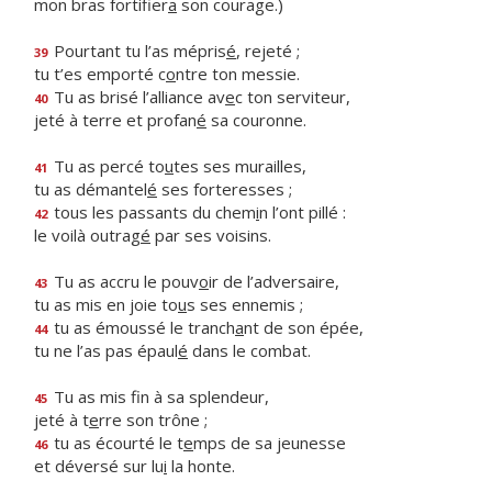
mon bras fortifier
a
son courage.)
Pourtant tu l’as mépris
é
, rejeté ;
39
tu t’es emporté c
o
ntre ton messie.
Tu as brisé l’alliance av
e
c ton serviteur,
40
jeté à terre et profan
é
sa couronne.
Tu as percé to
u
tes ses murailles,
41
tu as démantel
é
ses forteresses ;
tous les passants du chem
i
n l’ont pillé :
42
le voilà outrag
é
par ses voisins.
Tu as accru le pouv
o
ir de l’adversaire,
43
tu as mis en joie to
u
s ses ennemis ;
tu as émoussé le tranch
a
nt de son épée,
44
tu ne l’as pas épaul
é
dans le combat.
Tu as mis f
n à sa splendeur,
45
jeté à t
e
rre son trône ;
tu as écourté le t
e
mps de sa jeunesse
46
et déversé sur lu
i
la honte.