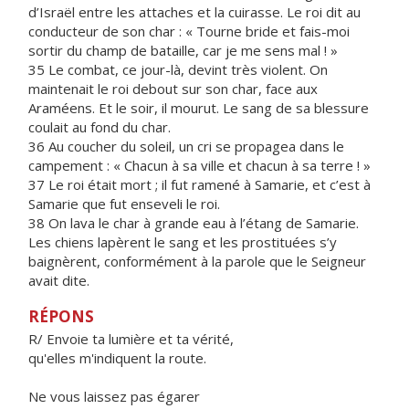
d’Israël entre les attaches et la cuirasse. Le roi dit au
conducteur de son char : « Tourne bride et fais-moi
sortir du champ de bataille, car je me sens mal ! »
35 Le combat, ce jour-là, devint très violent. On
maintenait le roi debout sur son char, face aux
Araméens. Et le soir, il mourut. Le sang de sa blessure
coulait au fond du char.
36 Au coucher du soleil, un cri se propagea dans le
campement : « Chacun à sa ville et chacun à sa terre ! »
37 Le roi était mort ; il fut ramené à Samarie, et c’est à
Samarie que fut enseveli le roi.
38 On lava le char à grande eau à l’étang de Samarie.
Les chiens lapèrent le sang et les prostituées s’y
baignèrent, conformément à la parole que le Seigneur
avait dite.
RÉPONS
R/ Envoie ta lumière et ta vérité,
qu'elles m'indiquent la route.
Ne vous laissez pas égarer