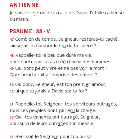
ANTIENNE
Je suis le rejeton de la race de David, l'étoile radieuse
du matin.
PSAUME : 88 - V
Combien de temps, Seigneur, resteras-t
u
caché,
47
laisseras-tu flamber le fe
u
de ta colère ?
Rappelle-toi le peu que d
u
re ma vie,
48
pour quel néant tu as cré
é
chacun des hommes !
Qui donc peut vivre et ne pas v
o
ir la mort ?
49
Qui s’arracherait à l’empr
i
se des enfers ?
Où donc, Seigneur, est ton premi
e
r amour,
50
celui que tu jurais à Dav
i
d sur ta foi ?
Rappelle-toi, Seigneur, tes servite
u
rs outragés,
51
tous ces peuples dont j’ai reç
u
la charge.
Oui, tes ennemis ont outrag
é
, Seigneur,
52
poursuivi de leurs outr
a
ges ton messie.
Béni soit le Seigne
u
r pour toujours !
53