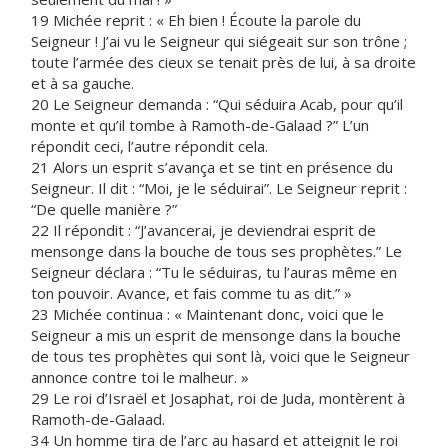
19 Michée reprit : « Eh bien ! Écoute la parole du
Seigneur ! J’ai vu le Seigneur qui siégeait sur son trône ;
toute l’armée des cieux se tenait près de lui, à sa droite
et à sa gauche.
20 Le Seigneur demanda : “Qui séduira Acab, pour qu’il
monte et qu’il tombe à Ramoth-de-Galaad ?” L’un
répondit ceci, l’autre répondit cela.
21 Alors un esprit s’avança et se tint en présence du
Seigneur. Il dit : “Moi, je le séduirai”. Le Seigneur reprit :
“De quelle manière ?”
22 Il répondit : “J’avancerai, je deviendrai esprit de
mensonge dans la bouche de tous ses prophètes.” Le
Seigneur déclara : “Tu le séduiras, tu l’auras même en
ton pouvoir. Avance, et fais comme tu as dit.” »
23 Michée continua : « Maintenant donc, voici que le
Seigneur a mis un esprit de mensonge dans la bouche
de tous tes prophètes qui sont là, voici que le Seigneur
annonce contre toi le malheur. »
29 Le roi d’Israël et Josaphat, roi de Juda, montèrent à
Ramoth-de-Galaad.
34 Un homme tira de l’arc au hasard et atteignit le roi