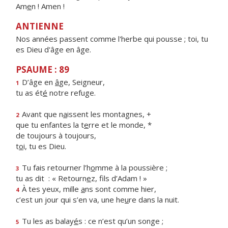
Am
e
n ! Amen !
ANTIENNE
Nos années passent comme l'herbe qui pousse ; toi, tu
es Dieu d'âge en âge.
PSAUME : 89
D’âge en
â
ge, Seigneur,
1
tu as ét
é
notre refuge.
Avant que n
a
issent les montagnes, +
2
que tu enfantes la t
e
rre et le monde, *
de toujours à toujours,
t
o
i, tu es Dieu.
Tu fais retourner l’h
o
mme à la poussière ;
3
tu as dit : « Retourn
e
z, fils d’Adam ! »
À tes yeux, mille
a
ns sont comme hier,
4
c’est un jour qui s’en va, une he
u
re dans la nuit.
Tu les as balay
é
s : ce n’est qu’un songe ;
5