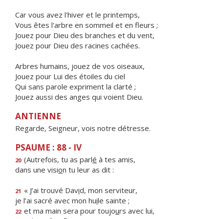
Car vous avez l'hiver et le printemps,
Vous êtes l'arbre en sommeil et en fleurs ;
Jouez pour Dieu des branches et du vent,
Jouez pour Dieu des racines cachées.
Arbres humains, jouez de vos oiseaux,
Jouez pour Lui des étoiles du ciel
Qui sans parole expriment la clarté ;
Jouez aussi des anges qui voient Dieu.
ANTIENNE
Regarde, Seigneur, vois notre détresse.
PSAUME : 88 - IV
(Autrefois, tu as parl
é
à tes amis,
20
dans une visi
o
n tu leur as dit :
« J’ai trouvé Dav
i
d, mon serviteur,
21
je l’ai sacré avec mon hu
i
le sainte ;
et ma main sera pour toujo
u
rs avec lui,
22