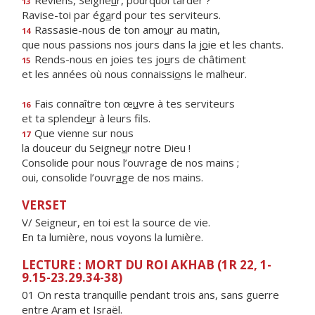
Reviens, Seigne
u
r, pourquoi tarder ?
13
Ravise-toi par ég
a
rd pour tes serviteurs.
Rassasie-nous de ton amo
u
r au matin,
14
que nous passions nos jours dans la j
o
ie et les chants.
Rends-nous en joies tes jo
u
rs de châtiment
15
et les années où nous connaissi
o
ns le malheur.
Fais connaître ton œ
u
vre à tes serviteurs
16
et ta splende
u
r à leurs fils.
Que vienne sur nous
17
la douceur du Seigne
u
r notre Dieu !
Consolide pour nous l’ouvrage de nos mains ;
oui, consolide l’ouvr
a
ge de nos mains.
VERSET
V/ Seigneur, en toi est la source de vie.
En ta lumière, nous voyons la lumière.
LECTURE : MORT DU ROI AKHAB (1R 22, 1-
9.15-23.29.34-38)
01 On resta tranquille pendant trois ans, sans guerre
entre Aram et Israël.