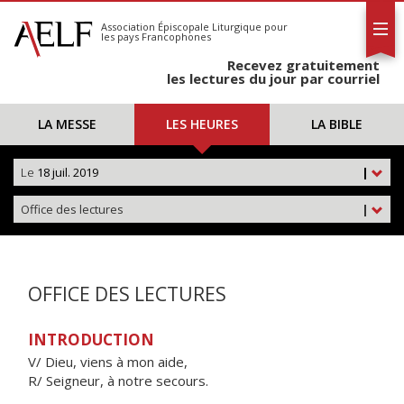
L'AELF
S'abonner
Association Épiscopale Liturgique
pour
les pays Francophones
Calendrier
Recevez gratuitement
Contact
les lectures du jour par courriel
LA MESSE
LES HEURES
LA BIBLE
Le
18 juil. 2019
|
Office des lectures
|
OFFICE DES LECTURES
INTRODUCTION
V/ Dieu, viens à mon aide,
R/ Seigneur, à notre secours.