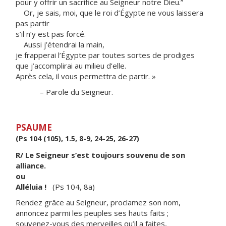
pour y offrir un sacrifice au Seigneur notre Dieu.”
Or, je sais, moi, que le roi d’Égypte ne vous laissera
pas partir
s’il n’y est pas forcé.
Aussi j’étendrai la main,
je frapperai l’Égypte par toutes sortes de prodiges
que j’accomplirai au milieu d’elle.
Après cela, il vous permettra de partir. »
– Parole du Seigneur.
PSAUME
(Ps 104 (105), 1.5, 8-9, 24-25, 26-27)
R/ Le Seigneur s’est toujours souvenu de son
alliance.
ou
Alléluia !
(Ps 104, 8a)
Rendez grâce au Seigneur, proclamez son nom,
annoncez parmi les peuples ses hauts faits ;
souvenez-vous des merveilles qu’il a faites,