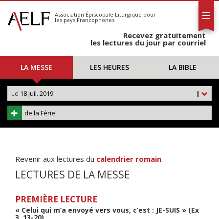
L'AELF
S'abonner
Association Épiscopale Liturgique
pour
les pays Francophones
Calendrier
Recevez gratuitement
Contact
les lectures du jour par courriel
LA MESSE
LES HEURES
LA BIBLE
Le
18 juil. 2019
|
de la Férie
Revenir aux lectures du
calendrier romain
.
LECTURES DE LA MESSE
PREMIÈRE LECTURE
« Celui qui m’a envoyé vers vous, c’est : JE-SUIS » (Ex
3, 13-20)