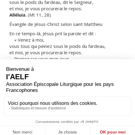
sous le poids du fardeau, dit le Seigneur,
et moi, je vous procurerai le repos.
Alléluia.
(Mt 11, 28)
Évangile de Jésus-Christ selon saint Matthieu
En ce temps-là, Jésus prit la parole et dit :
« Venez à moi,
vous tous qui peinez sous le poids du fardeau,
et moi, je vous procurerai le repos.
Prenez sur vous mon joug,
devenez mes disciples,
car je suis doux et humble de cœur,
et vous trouverez le repos pour votre âme.
Oui, mon joug est facile à porter,
et mon fardeau, léger. »
– Acclamons la Parole de Dieu.