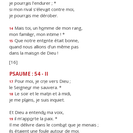
je pourr
a
is l’endurer ; *
si mon rival s’élev
a
it contre moi,
je pourr
a
is me dérober.
Mais toi, un h
o
mme de mon rang,
14
mon famili
e
r, mon intime ! *
Que notre ent
e
nte était bonne,
15
quand nous allions d’un même pas
dans la mais
o
n de Dieu !
[16]
PSAUME : 54 - II
Pour moi, je cr
i
e vers Dieu ;
17
le Seigne
u
r me sauvera. *
Le soir et le mat
i
n et à midi,
18
je me pl
a
ins, je suis inquiet.
Et Dieu a entend
u
ma voix,
il m’app
o
rte la paix. *
19
Il me délivre dans le comb
a
t que je menais ;
ils étaient une fo
u
le autour de moi.