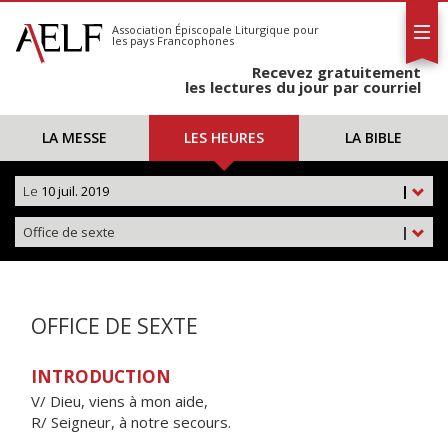
L'AELF
S'abonner
Association Épiscopale Liturgique
pour
les pays Francophones
Calendrier
Recevez gratuitement
Contact
les lectures du jour par courriel
LA MESSE
LES HEURES
LA BIBLE
Le
10 juil. 2019
|
Office de sexte
|
OFFICE DE SEXTE
INTRODUCTION
V/ Dieu, viens à mon aide,
R/ Seigneur, à notre secours.