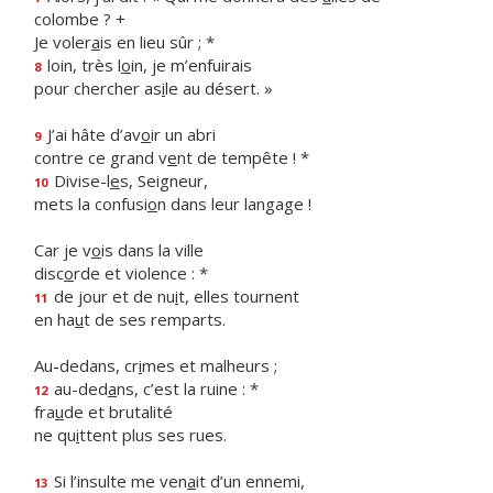
colombe ? +
Je voler
a
is en lieu sûr ; *
loin, très l
o
in, je m’enfuirais
8
pour chercher as
i
le au désert. »
J’ai hâte d’av
o
ir un abri
9
contre ce grand v
e
nt de tempête ! *
Divise-l
e
s, Seigneur,
10
mets la confusi
o
n dans leur langage !
Car je v
o
is dans la ville
disc
o
rde et violence : *
de jour et de nu
i
t, elles tournent
11
en ha
u
t de ses remparts.
Au-dedans, cr
i
mes et malheurs ;
au-ded
a
ns, c’est la ruine : *
12
fra
u
de et brutalité
ne qu
i
ttent plus ses rues.
Si l’insulte me ven
a
it d’un ennemi,
13