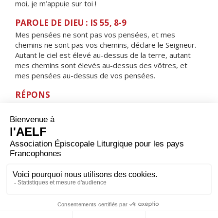
moi, je m’appu
i
e sur toi !
PAROLE DE DIEU : IS 55, 8-9
Mes pensées ne sont pas vos pensées, et mes
chemins ne sont pas vos chemins, déclare le Seigneur.
Autant le ciel est élevé au-dessus de la terre, autant
mes chemins sont élevés au-dessus des vôtres, et
mes pensées au-dessus de vos pensées.
RÉPONS
V/
Seigneur, Dieu de l’univers, qui est comme toi ?
Seigneur puissant, que ta fidélité environne.
ORAISON
Père, au milieu du jour tu nous donnes un temps de
repos pour refaire nos corps et nos esprits, accorde-
nous de le recevoir dans la reconnaissance et d’en tirer
profit pour ton service et celui de nos frères. Par Jésus,
le Christ, notre Seigneur. Amen.