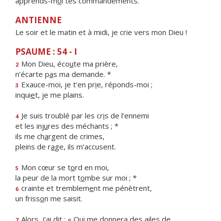
apprends-m
o
i tes commandements.
ANTIENNE
Le soir et le matin et à midi, je crie vers mon Dieu !
PSAUME : 54 - I
Mon Dieu, éco
u
te ma prière,
2
n’écarte p
a
s ma demande. *
Exauce-moi, je t’en pr
i
e, réponds-moi ;
3
inqui
e
t, je me plains.
Je suis troublé par les cr
i
s de l’ennemi
4
et les inj
u
res des méchants ; *
ils me ch
a
rgent de crimes,
pleins de r
a
ge, ils m’accusent.
Mon cœur se t
o
rd en moi,
5
la peur de la mort t
o
mbe sur moi ; *
crainte et tremblem
e
nt me pénètrent,
6
un friss
o
n me saisit.
Alors, j’ai dit : « Qui me donnera des
a
iles de
7