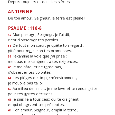
Depuis toujours et dans les siècles.
ANTIENNE
De ton amour, Seigneur, la terre est pleine !
PSAUME : 118-8
Mon partage, Seigne
u
r, je l’ai dit,
57
c’est d’observ
e
r tes paroles.
De tout mon cœur, je qu
ê
te ton regard :
58
pitié pour m
o
i selon tes promesses.
J’examine la v
o
ie que j’ai prise :
59
mes pas me ram
è
nent à tes exigences.
Je me hâte, et ne t
a
rde pas,
60
d’observ
e
r tes volontés.
Les pièges de l’imp
i
e m’environnent,
61
je n’oublie p
a
s ta loi.
Au milieu de la nuit, je me l
è
ve et te rends grâce
62
pour tes j
u
stes décisions.
Je suis lié à tous ce
u
x qui te craignent
63
et qui obs
e
rvent tes préceptes.
Ton amour, Seigne
u
r, emplit la terre ;
64