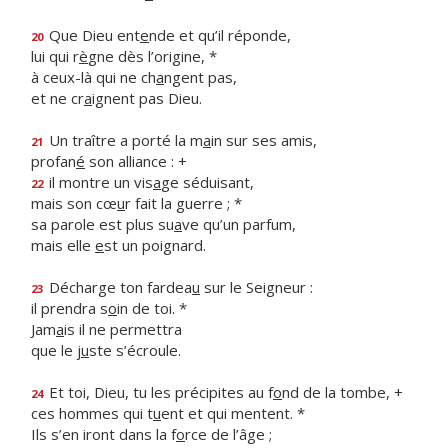
Que Dieu ent
e
nde et qu’il réponde,
20
lui qui r
è
gne dès l’origine, *
à ceux-là qui ne ch
a
ngent pas,
et ne cr
a
ignent pas Dieu.
Un traître a porté la m
a
in sur ses amis,
21
profan
é
son alliance : +
il montre un vis
a
ge séduisant,
22
mais son cœ
u
r fait la guerre ; *
sa parole est plus su
a
ve qu’un parfum,
mais elle
e
st un poignard.
Décharge ton fardea
u
sur le Seigneur :
23
il prendra s
o
in de toi. *
Jam
a
is il ne permettra
que le j
u
ste s’écroule.
Et toi, Dieu, tu les précipites au f
o
nd de la tombe, +
24
ces hommes qui t
u
ent et qui mentent. *
Ils s’en iront dans la f
o
rce de l’âge ;