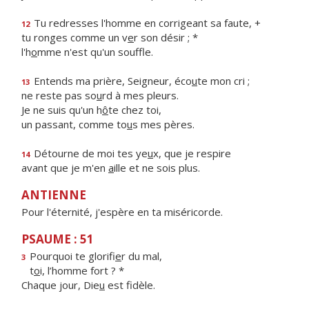
Tu redresses l'homme en corrigeant sa faute, +
12
tu ronges comme un v
e
r son désir ; *
l'h
o
mme n'est qu'un souffle.
Entends ma prière, Seigneur, éco
u
te mon cri ;
13
ne reste pas so
u
rd à mes pleurs.
Je ne suis qu'un h
ô
te chez toi,
un passant, comme to
u
s mes pères.
Détourne de moi tes ye
u
x, que je respire
14
avant que je m'en
a
ille et ne sois plus.
ANTIENNE
Pour l'éternité, j'espère en ta miséricorde.
PSAUME : 51
Pourquoi te glorifi
e
r du mal,
3
t
o
i, l’homme fort ? *
Chaque jour, Die
u
est fidèle.