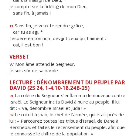
dans la mais
o
n de Dieu, *
je compte sur la fidélit
é
de mon Dieu,
sans f
n, à jamais !
Sans fin, je veux te r
e
ndre grâce,
11
c
a
r tu as agi. *
J’espère en ton nom dev
a
nt ceux qui t’aiment :
ou
i
, il est bon !
VERSET
V/ Mon âme attend le Seigneur.
Je suis sûr de sa parole.
LECTURE : DÉNOMBREMENT DU PEUPLE PAR
DAVID (2S 24, 1-4.10-18.24B-25)
La colère du Seigneur s’enflamma de nouveau contre
01
Israël. Le Seigneur incita David à nuire au peuple. Il lui
dit : « Va, dénombre Israël et Juda ! »
Le roi dit à Joab, le chef de l’armée, qui était près de
02
lui : « Parcourez toutes les tribus d’Israël, de Dane à
Bershéba, et faites le recensement du peuple, afin que
je connaisse le chiffre de la population. »