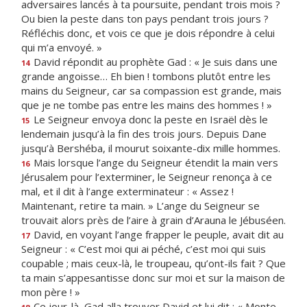
adversaires lancés à ta poursuite, pendant trois mois ?
Ou bien la peste dans ton pays pendant trois jours ?
Réfléchis donc, et vois ce que je dois répondre à celui
qui m’a envoyé. »
David répondit au prophète Gad : « Je suis dans une
14
grande angoisse… Eh bien ! tombons plutôt entre les
mains du Seigneur, car sa compassion est grande, mais
que je ne tombe pas entre les mains des hommes ! »
Le Seigneur envoya donc la peste en Israël dès le
15
lendemain jusqu’à la fin des trois jours. Depuis Dane
jusqu’à Bershéba, il mourut soixante-dix mille hommes.
Mais lorsque l’ange du Seigneur étendit la main vers
16
Jérusalem pour l’exterminer, le Seigneur renonça à ce
mal, et il dit à l’ange exterminateur : « Assez !
Maintenant, retire ta main. » L’ange du Seigneur se
trouvait alors près de l’aire à grain d’Arauna le Jébuséen.
David, en voyant l’ange frapper le peuple, avait dit au
17
Seigneur : « C’est moi qui ai péché, c’est moi qui suis
coupable ; mais ceux-là, le troupeau, qu’ont-ils fait ? Que
ta main s’appesantisse donc sur moi et sur la maison de
mon père ! »
Ce jour-là, Gad alla trouver David et lui dit : « Monte,