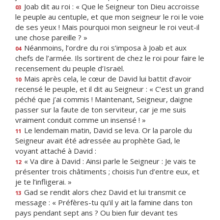
Joab dit au roi : « Que le Seigneur ton Dieu accroisse
03
le peuple au centuple, et que mon seigneur le roi le voie
de ses yeux ! Mais pourquoi mon seigneur le roi veut-il
une chose pareille ? »
Néanmoins, l’ordre du roi s’imposa à Joab et aux
04
chefs de l’armée. Ils sortirent de chez le roi pour faire le
recensement du peuple d’Israël.
Mais après cela, le cœur de David lui battit d’avoir
10
recensé le peuple, et il dit au Seigneur : « C’est un grand
péché que j’ai commis ! Maintenant, Seigneur, daigne
passer sur la faute de ton serviteur, car je me suis
vraiment conduit comme un insensé ! »
Le lendemain matin, David se leva. Or la parole du
11
Seigneur avait été adressée au prophète Gad, le
voyant attaché à David :
« Va dire à David : Ainsi parle le Seigneur : Je vais te
12
présenter trois châtiments ; choisis l’un d’entre eux, et
je te l’infligerai. »
Gad se rendit alors chez David et lui transmit ce
13
message : « Préfères-tu qu’il y ait la famine dans ton
pays pendant sept ans ? Ou bien fuir devant tes