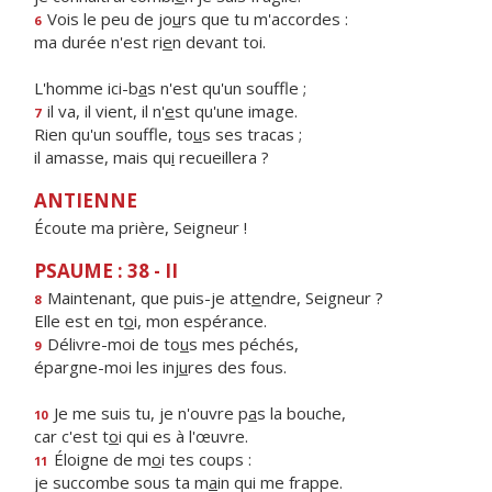
Vois le peu de jo
u
rs que tu m'accordes :
6
ma durée n'est ri
e
n devant toi.
L'homme ici-b
a
s n'est qu'un souffle ;
il va, il vient, il n'
e
st qu'une image.
7
Rien qu'un souffle, to
u
s ses tracas ;
il amasse, mais qu
i
recueillera ?
ANTIENNE
Écoute ma prière, Seigneur !
PSAUME : 38 - II
Maintenant, que puis-je att
e
ndre, Seigneur ?
8
Elle est en t
o
i, mon espérance.
Délivre-moi de to
u
s mes péchés,
9
épargne-moi les inj
u
res des fous.
Je me suis tu, je n'ouvre p
a
s la bouche,
10
car c'est t
o
i qui es à l'œuvre.
Éloigne de m
o
i tes coups :
11
je succombe sous ta m
a
in qui me frappe.