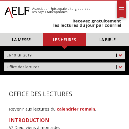
L'AELF
S'abonner
Association Épiscopale Liturgique
pour
les pays Francophones
Calendrier
Recevez gratuitement
Contact
les lectures du jour par courriel
LA MESSE
LES HEURES
LA BIBLE
Le
10 juil. 2019
|
Office des lectures
|
OFFICE DES LECTURES
Revenir aux lectures du
calendrier romain
.
INTRODUCTION
V/ Dieu, viens à mon aide,