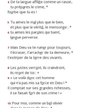
De ta langue affil
é
e comme un rasoir,
4
tu prép
a
res le crime, *
fo
u
rbe que tu es !
Tu aimes le m
a
l plus que le bien,
5
et plus que la vérit
é
, le mensonge ; *
tu aimes les par
o
les qui tuent,
6
l
a
ngue perverse.
Mais Dieu va te ruin
e
r pour toujours,
7
t’écraser, t’arrach
e
r de ta demeure, *
t’extirper de la t
e
rre des vivants.
Les justes verr
o
nt, ils craindront,
8
ils rir
o
nt de toi : +
« Le voilà d
o
nc cet homme
9
qui n’a pas mis sa f
o
rce en Dieu ! *
Il comptait sur ses gr
a
ndes richesses,
il se faisait f
o
rt de son crime ! »
Pour moi, comme un b
e
l olivier
10