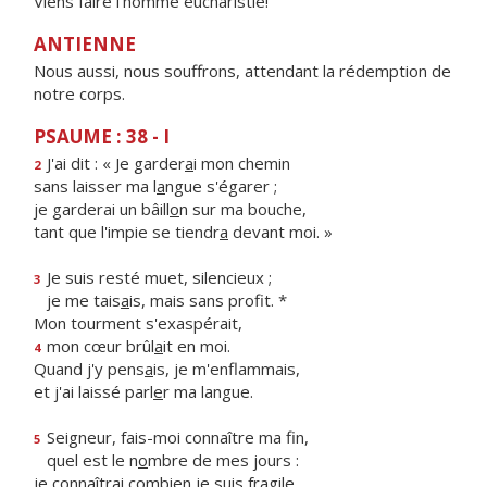
Viens faire l'homme eucharistie!
ANTIENNE
Nous aussi, nous souffrons, attendant la rédemption de
notre corps.
PSAUME : 38 - I
J'ai dit : « Je garder
a
i mon chemin
2
sans laisser ma l
a
ngue s'égarer ;
je garderai un bâill
o
n sur ma bouche,
tant que l'impie se tiendr
a
devant moi. »
Je suis resté muet, silencieux ;
3
je me tais
a
is, mais sans profit. *
Mon tourment s'exaspérait,
mon cœur brûl
a
it en moi.
4
Quand j'y pens
a
is, je m'enflammais,
et j'ai laissé parl
e
r ma langue.
Seigneur, fais-moi connaître ma fin,
5
quel est le n
o
mbre de mes jours :
je connaîtrai combi
e
n je suis fragile.