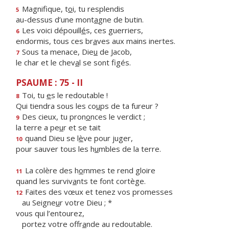
Magnifique, t
o
i, tu resplendis
5
au-dessus d’une mont
a
gne de butin.
Les voici dépouill
é
s, ces guerriers,
6
endormis, tous ces br
a
ves aux mains inertes.
Sous ta menace, Die
u
de Jacob,
7
le char et le chev
a
l se sont figés.
PSAUME : 75 - II
Toi, tu
e
s le redoutable !
8
Qui tiendra sous les co
u
ps de ta fureur ?
Des cieux, tu pron
o
nces le verdict ;
9
la terre a pe
u
r et se tait
quand Dieu se l
è
ve pour juger,
10
pour sauver tous les h
u
mbles de la terre.
La colère des h
o
mmes te rend gloire
11
quand les surviv
a
nts te font cortège.
Faites des vœux et tenez vos promesses
12
au Seigne
u
r votre Dieu ; *
vous qui l’entourez,
portez votre offr
a
nde au redoutable.