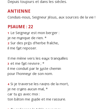
Depuis toujours et dans les siècles.
ANTIENNE
Conduis-nous, Seigneur Jésus, aux sources de la vie !
PSAUME : 22
Le Seigne
u
r est mon berger :
1
je ne m
a
nque de rien. *
Sur des pr
é
s d'herbe fraîche,
2
il me f
a
it reposer.
Il me mène vers les ea
u
x tranquilles
et me f
a
it revivre ; *
3
il me conduit par le j
u
ste chemin
pour l'honne
u
r de son nom.
Si je traverse les rav
i
ns de la mort,
4
je ne cr
a
ins aucun mal, *
car tu
e
s avec moi :
ton bâton me gu
i
de et me rassure.