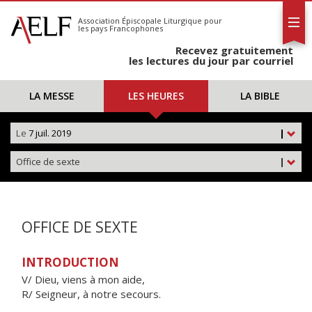
L'AELF
S'abonner
Association Épiscopale Liturgique
pour
les pays Francophones
Calendrier
Recevez gratuitement
Contact
les lectures du jour par courriel
LA MESSE
LES HEURES
LA BIBLE
Le
7 juil. 2019
|
Office de sexte
|
OFFICE DE SEXTE
INTRODUCTION
V/ Dieu, viens à mon aide,
R/ Seigneur, à notre secours.