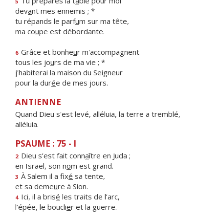
Tu prépares la t
a
ble pour moi
5
dev
a
nt mes ennemis ; *
tu répands le parf
u
m sur ma tête,
ma co
u
pe est débordante.
Grâce et bonhe
u
r m'accompagnent
6
tous les jo
u
rs de ma vie ; *
j'habiterai la mais
o
n du Seigneur
pour la dur
é
e de mes jours.
ANTIENNE
Quand Dieu s'est levé, alléluia, la terre a tremblé,
alléluia.
PSAUME : 75 - I
Dieu s’est fait conn
a
ître en Juda ;
2
en Israël, son n
o
m est grand.
À Salem il a fix
é
sa tente,
3
et sa deme
u
re à Sion.
Ici, il a bris
é
les traits de l’arc,
4
l’épée, le boucli
e
r et la guerre.