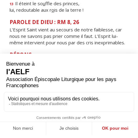
Il éteint le so
u
ffle des princes,
13
lui, redoutable aux r
o
is de la terre !
PAROLE DE DIEU : RM 8, 26
L’Esprit Saint vient au secours de notre faiblesse, car
nous ne savons pas prier comme il faut. L’Esprit lui-
même intervient pour nous par des cris inexprimables.
RÉPONS
V/ Que mon cri parvienne devant toi, Seigneur,
éclaire-moi selon ta parole.
ORAISON
Dieu qui as relevé le monde par les abaissements de
ton Fils, donne à tes fidèles une joie sainte : tu les as
tirés de l'esclavage du péché ; fais-leur connaître le
bonheur impérissable.