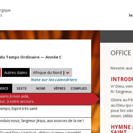
urgique
le
es
OFFICE
du Temps Ordinaire — Année C
Revenir aux
Autres dates
Afrique du Nord
|
INTROD
Note sur les calendriers
V/ Dieu, vie
IERCE
SEXTE
NONE
VÊPRES
COMPLIES
R/ Seigneur,
 viens à mon aide,
Gloire au Pèr
eur, à notre secours.
au Dieu qui e
 temps, Esprit très saint
pour les siè
Amen. (Allélu
duis-nous, Seigneur Jésus, aux sources de la vie !
HYMNE :
SAINT
 Quand Dieu s'est levé, alléluia, la terre a tremblé,