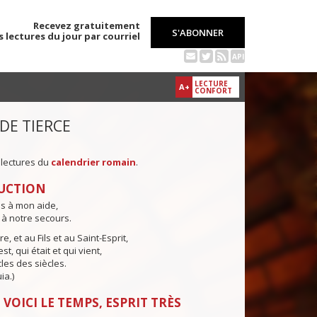
Recevez gratuitement
S'ABONNER
s lectures du jour par courriel
API
LECTURE
A+
CONFORT
 DE TIERCE
 lectures du
calendrier romain
.
UCTION
ns à mon aide,
 à notre secours.
e, et au Fils et au Saint-Esprit,
st, qui était et qui vient,
cles des siècles.
ia.)
 VOICI LE TEMPS, ESPRIT TRÈS