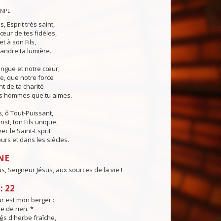
CNPL
s, Esprit très saint,
œur de tes fidèles,
t à son Fils,
andre ta lumière.
angue et notre cœur,
e, que notre force
t de ta charité
es hommes que tu aimes.
, ô Tout-Puissant,
ist, ton Fils unique,
ec le Saint-Esprit
urs et dans les siècles.
NE
, Seigneur Jésus, aux sources de la vie !
: 22
u
r est mon berger :
e de rien. *
é
s d'herbe fraîche,