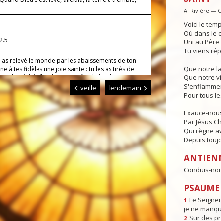
A. Rivière — 
Voici le temp
Où dans le c
2.5
Uni au Père e
Tu viens rép
i as relevé le monde par les abaissements de ton
Que notre l
nne à tes fidèles une joie sainte : tu les as tirés de
age du péché ; fais-leur connaître le bonheur
Que notre vi
sable.
S'enflammen
veille
lendemain
Pour tous l
Exauce-nous
Par Jésus Chr
Qui règne av
Depuis toujo
ANTIEN
Conduis-nous
PSAUME 
Le Seigne
1
je ne m
a
nqu
Sur des pr
2