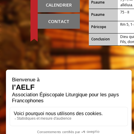
Psaume
CALENDRIER
alléluia.
75 - II
Psaume
CONTACT
Rm 5, 1-
Péricope
Dieu qu
Conclusion
Fils, do
l'esclav
impéris