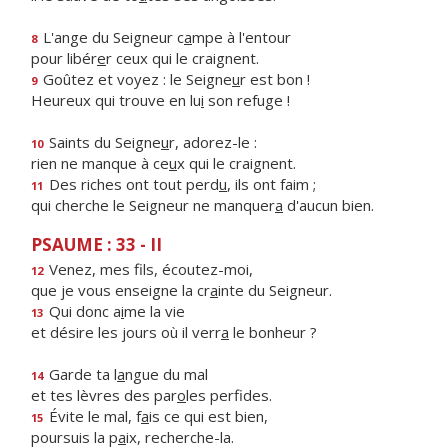
L'ange du Seigneur c
a
mpe à l'entour
8
pour libér
e
r ceux qui le craignent.
Goûtez et voyez : le Seigne
u
r est bon !
9
Heureux qui trouve en lu
i
son refuge !
Saints du Seigne
u
r, adorez-le :
10
rien ne manque à ce
u
x qui le craignent.
Des riches ont tout perd
u
, ils ont faim ;
11
qui cherche le Seigneur ne manquer
a
d'aucun bien.
PSAUME : 33 - II
Venez, mes f
ls, écoutez-moi,
12
que je vous enseigne la cr
a
inte du Seigneur.
Qui donc a
i
me la vie
13
et désire les jours où il verr
a
le bonheur ?
Garde ta l
a
ngue du mal
14
et tes lèvres des par
o
les perfides.
Évite le mal, f
a
is ce qui est bien,
15
poursuis la p
a
ix, recherche-la.