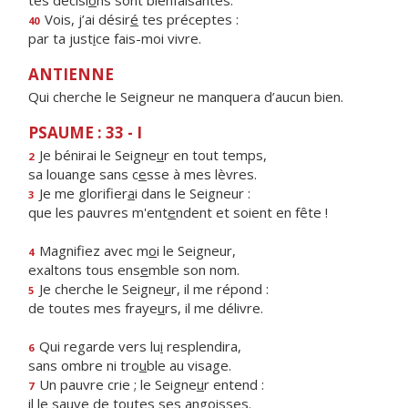
tes décisi
o
ns sont bienfaisantes.
Vois, j’ai désir
é
tes préceptes :
40
par ta just
i
ce fais-moi vivre.
ANTIENNE
Qui cherche le Seigneur ne manquera d’aucun bien.
PSAUME : 33 - I
Je bénirai le Seigne
u
r en tout temps,
2
sa louange sans c
e
sse à mes lèvres.
Je me glorifier
a
i dans le Seigneur :
3
que les pauvres m'ent
e
ndent et soient en fête !
Magnifiez avec m
o
i le Seigneur,
4
exaltons tous ens
e
mble son nom.
Je cherche le Seigne
u
r, il me répond :
5
de toutes mes fraye
u
rs, il me délivre.
Qui regarde vers lu
i
resplendira,
6
sans ombre ni tro
u
ble au visage.
Un pauvre crie ; le Seigne
u
r entend :
7
il le sauve de to
u
tes ses angoisses.