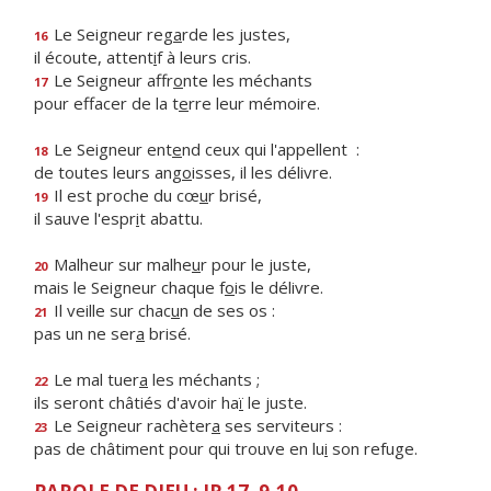
Le Seigneur reg
a
rde les justes,
16
il écoute, attent
i
f à leurs cris.
Le Seigneur affr
o
nte les méchants
17
pour effacer de la t
e
rre leur mémoire.
Le Seigneur ent
e
nd ceux qui l'appellent :
18
de toutes leurs ang
o
isses, il les délivre.
Il est proche du cœ
u
r brisé,
19
il sauve l'espr
i
t abattu.
Malheur sur malhe
u
r pour le juste,
20
mais le Seigneur chaque f
o
is le délivre.
Il veille sur chac
u
n de ses os :
21
pas un ne ser
a
brisé.
Le mal tuer
a
les méchants ;
22
ils seront châtiés d'avoir ha
ï
le juste.
Le Seigneur rachèter
a
ses serviteurs :
23
pas de châtiment pour qui trouve en lu
i
son refuge.