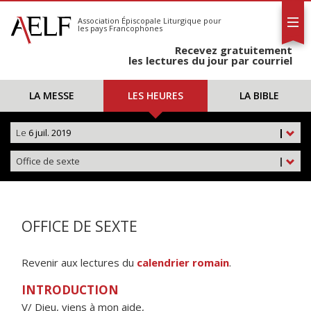
L'AELF
S'abonner
Association Épiscopale Liturgique
pour
les pays Francophones
Calendrier
Recevez gratuitement
Contact
les lectures du jour par courriel
LA MESSE
LES HEURES
LA BIBLE
Le
6 juil. 2019
|
Office de sexte
|
OFFICE DE SEXTE
Revenir aux lectures du
calendrier romain
.
INTRODUCTION
V/ Dieu, viens à mon aide,