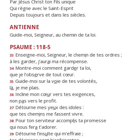
Par Jésus Christ ton Fils unique
Qui règne avec le Saint-Esprit
Depuis toujours et dans les siècles.
ANTIENNE
Guide-moi, Seigneur, au chemin de ta loi.
PSAUME : 118-5
Enseigne-moi, Seigneur, le chem
i
n de tes ordres ;
33
à les garder, j’aur
a
i ma récompense.
Montre-moi comment gard
e
r ta loi,
34
que je l’obs
e
rve de tout cœur.
Guide-moi sur la v
o
ie de tes volontés,
35
l
à
, je me plais.
Incline mon cœ
u
r vers tes exigences,
36
non p
a
s vers le profit.
Détourne mes ye
u
x des idoles :
37
que tes chem
i
ns me fassent vivre.
Pour ton serviteur accompl
i
s ta promesse
38
qui nous fer
a
t’adorer.
Détourne l’ins
u
lte qui m’effraie ;
39