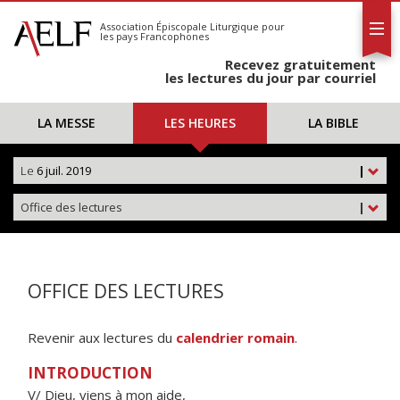
L'AELF
S'abonner
Association Épiscopale Liturgique
pour
les pays Francophones
Calendrier
Recevez gratuitement
Contact
les lectures du jour par courriel
LA MESSE
LES HEURES
LA BIBLE
Le
6 juil. 2019
|
Office des lectures
|
OFFICE DES LECTURES
Revenir aux lectures du
calendrier romain
.
INTRODUCTION
V/ Dieu, viens à mon aide,