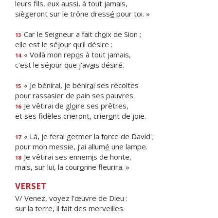
leurs fils, eux auss
i
, à tout jamais,
siègeront sur le trône dress
é
pour toi. »
Car le Seigneur a fait ch
o
ix de Sion ;
13
elle est le séjo
u
r qu’il désire :
« Voilà mon rep
o
s à tout jamais,
14
c’est le séjour que j’av
a
is désiré.
« Je bénirai, je bénir
a
i ses récoltes
15
pour rassasier de p
a
in ses pauvres.
Je vêtirai de gl
o
ire ses prêtres,
16
et ses fidèles crieront, crier
o
nt de joie.
« Là, je ferai germer la f
o
rce de David ;
17
pour mon messie, j’ai allum
é
une lampe.
Je vêtirai ses ennem
i
s de honte,
18
mais, sur lui, la cour
o
nne fleurira. »
VERSET
V/ Venez, voyez l'œuvre de Dieu :
sur la terre, il fait des merveilles.