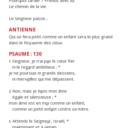
Pourquoi tarder ? Prends avec lui
Le chemin de la vie.
Le Seigneur passe...
ANTIENNE
Qui se fera petit comme un enfant sera le plus grand
dans le Royaume des cieux.
PSAUME : 130
Seigneur, je n’ai p
a
s le cœur fier
1
ni le reg
a
rd ambitieux ; *
je ne poursu
i
s ni grands desseins,
ni merv
e
illes qui me dépassent.
Non, mais je ti
e
ns mon âme
2
ég
a
le et silencieuse ; *
mon âme est en m
o
i comme un enfant,
comme un petit enf
a
nt contre sa mère.
Attends le Seigne
u
r, Israël, *
3
mainten
a
nt et à jamais.