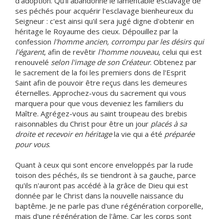
d'adoption. Qu'il abandonne le lamentable esclavage de
ses péchés pour acquérir l'esclavage bienheureux du
Seigneur : c'est ainsi qu'il sera jugé digne d'obtenir en
héritage le Royaume des cieux. Dépouillez par la
confession
l'homme ancien, corrompu par les désirs qui
l'égarent
, afin de revêtir
l'homme nouveau
, celui qui est
renouvelé
selon l'image de son Créateur
. Obtenez par
le sacrement de la foi les premiers dons de l'Esprit
Saint afin de pouvoir être reçus dans les demeures
éternelles. Approchez-vous du sacrement qui vous
marquera pour que vous deveniez les familiers du
Maître. Agrégez-vous au saint troupeau des brebis
raisonnables du Christ pour être un jour
placés à sa
droite et recevoir en héritage
la vie qui a été
préparée
pour vous
.
Quant à ceux qui sont encore enveloppés par la rude
toison des péchés, ils se tiendront à sa gauche, parce
qu'ils n'auront pas accédé à la grâce de Dieu qui est
donnée par le Christ dans la nouvelle naissance du
baptême. Je ne parle pas d'une régénération corporelle,
mais d'une régénération de l'âme. Car les corps sont