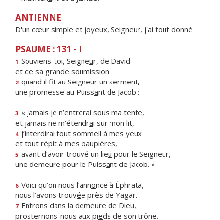
ANTIENNE
D'un cœur simple et joyeux, Seigneur, j'ai tout donné.
PSAUME : 131 - I
Souviens-toi, Seigne
u
r, de David
1
et de sa gr
a
nde soumission
quand il fit au Seigne
u
r un serment,
2
une promesse au Puiss
a
nt de Jacob :
« Jamais je n’entrer
a
i sous ma tente,
3
et jamais ne m’étendr
a
i sur mon lit,
j’interdirai tout somm
e
il à mes yeux
4
et tout rép
i
t à mes paupières,
avant d’avoir trouvé un lie
u
pour le Seigneur,
5
une demeure pour le Puiss
a
nt de Jacob. »
Voici qu’on nous l’ann
o
nce à Éphrata,
6
nous l’avons trouv
é
e près de Yagar.
Entrons dans la deme
u
re de Dieu,
7
prosternons-nous aux pi
e
ds de son trône.