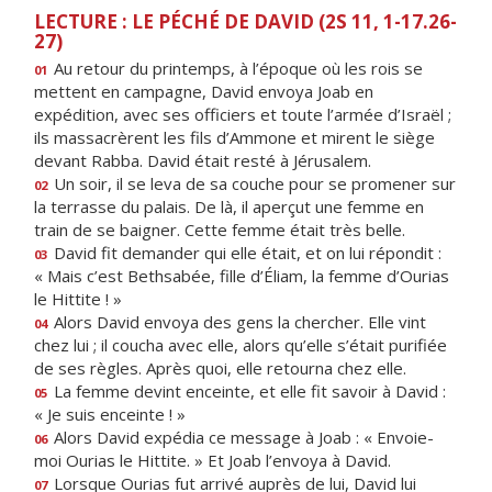
LECTURE : LE PÉCHÉ DE DAVID (2S 11, 1-17.26-
27)
Au retour du printemps, à l’époque où les rois se
01
mettent en campagne, David envoya Joab en
expédition, avec ses officiers et toute l’armée d’Israël ;
ils massacrèrent les fils d’Ammone et mirent le siège
devant Rabba. David était resté à Jérusalem.
Un soir, il se leva de sa couche pour se promener sur
02
la terrasse du palais. De là, il aperçut une femme en
train de se baigner. Cette femme était très belle.
David fit demander qui elle était, et on lui répondit :
03
« Mais c’est Bethsabée, fille d’Éliam, la femme d’Ourias
le Hittite ! »
Alors David envoya des gens la chercher. Elle vint
04
chez lui ; il coucha avec elle, alors qu’elle s’était purifiée
de ses règles. Après quoi, elle retourna chez elle.
La femme devint enceinte, et elle fit savoir à David :
05
« Je suis enceinte ! »
Alors David expédia ce message à Joab : « Envoie-
06
moi Ourias le Hittite. » Et Joab l’envoya à David.
Lorsque Ourias fut arrivé auprès de lui, David lui
07