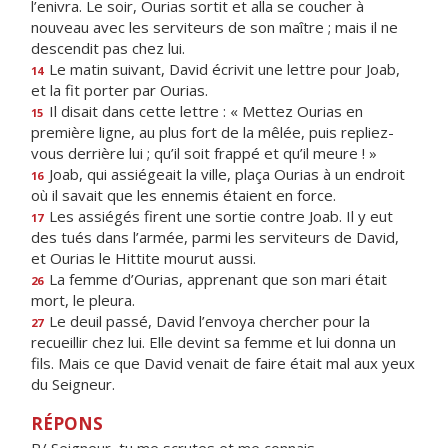
l’enivra. Le soir, Ourias sortit et alla se coucher à
nouveau avec les serviteurs de son maître ; mais il ne
descendit pas chez lui.
Le matin suivant, David écrivit une lettre pour Joab,
14
et la fit porter par Ourias.
Il disait dans cette lettre : « Mettez Ourias en
15
première ligne, au plus fort de la mêlée, puis repliez-
vous derrière lui ; qu’il soit frappé et qu’il meure ! »
Joab, qui assiégeait la ville, plaça Ourias à un endroit
16
où il savait que les ennemis étaient en force.
Les assiégés firent une sortie contre Joab. Il y eut
17
des tués dans l’armée, parmi les serviteurs de David,
et Ourias le Hittite mourut aussi.
La femme d’Ourias, apprenant que son mari était
26
mort, le pleura.
Le deuil passé, David l’envoya chercher pour la
27
recueillir chez lui. Elle devint sa femme et lui donna un
fils. Mais ce que David venait de faire était mal aux yeux
du Seigneur.
RÉPONS