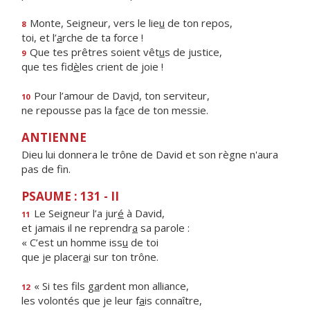
Monte, Seigneur, vers le lie
u
de ton repos,
8
toi, et l’
a
rche de ta force !
Que tes prêtres soient vêt
u
s de justice,
9
que tes fid
è
les crient de joie !
Pour l’amour de Dav
i
d, ton serviteur,
10
ne repousse pas la f
a
ce de ton messie.
ANTIENNE
Dieu lui donnera le trône de David et son règne n'aura
pas de fin.
PSAUME : 131 - II
Le Seigneur l’a jur
é
à David,
11
et jamais il ne reprendr
a
sa parole :
« C’est un homme iss
u
de toi
que je placer
a
i sur ton trône.
« Si tes fils g
a
rdent mon alliance,
12
les volontés que je leur f
a
is connaître,