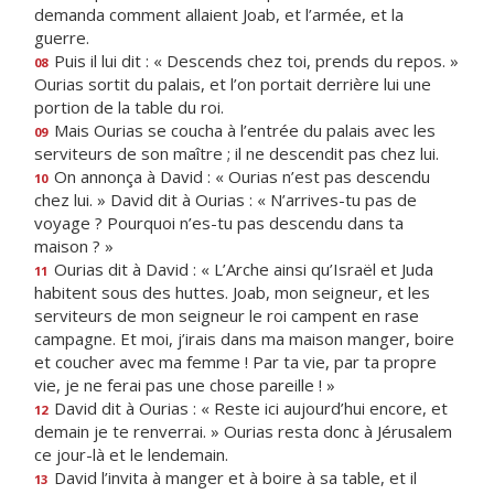
demanda comment allaient Joab, et l’armée, et la
guerre.
Puis il lui dit : « Descends chez toi, prends du repos. »
08
Ourias sortit du palais, et l’on portait derrière lui une
portion de la table du roi.
Mais Ourias se coucha à l’entrée du palais avec les
09
serviteurs de son maître ; il ne descendit pas chez lui.
On annonça à David : « Ourias n’est pas descendu
10
chez lui. » David dit à Ourias : « N’arrives-tu pas de
voyage ? Pourquoi n’es-tu pas descendu dans ta
maison ? »
Ourias dit à David : « L’Arche ainsi qu’Israël et Juda
11
habitent sous des huttes. Joab, mon seigneur, et les
serviteurs de mon seigneur le roi campent en rase
campagne. Et moi, j’irais dans ma maison manger, boire
et coucher avec ma femme ! Par ta vie, par ta propre
vie, je ne ferai pas une chose pareille ! »
David dit à Ourias : « Reste ici aujourd’hui encore, et
12
demain je te renverrai. » Ourias resta donc à Jérusalem
ce jour-là et le lendemain.
David l’invita à manger et à boire à sa table, et il
13