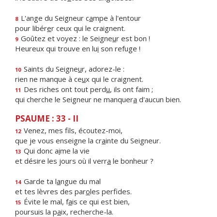
L'ange du Seigneur c
a
mpe à l'entour
8
pour libér
e
r ceux qui le craignent.
Goûtez et voyez : le Seigne
u
r est bon !
9
Heureux qui trouve en lu
i
son refuge !
Saints du Seigne
u
r, adorez-le :
10
rien ne manque à ce
u
x qui le craignent.
Des riches ont tout perd
u
, ils ont faim ;
11
qui cherche le Seigneur ne manquer
a
d'aucun bien.
PSAUME : 33 - II
Venez, mes f
ls, écoutez-moi,
12
que je vous enseigne la cr
a
inte du Seigneur.
Qui donc a
i
me la vie
13
et désire les jours où il verr
a
le bonheur ?
Garde ta l
a
ngue du mal
14
et tes lèvres des par
o
les perfides.
Évite le mal, f
a
is ce qui est bien,
15
poursuis la p
a
ix, recherche-la.