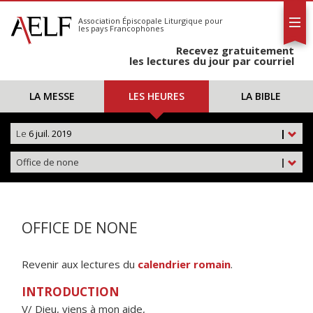
L'AELF
S'abonner
Association Épiscopale Liturgique
pour
les pays Francophones
Calendrier
Recevez gratuitement
Contact
les lectures du jour par courriel
LA MESSE
LES HEURES
LA BIBLE
Le
6 juil. 2019
|
Office de none
|
OFFICE DE NONE
Revenir aux lectures du
calendrier romain
.
INTRODUCTION
V/ Dieu, viens à mon aide,