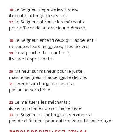
Le Seigneur reg
a
rde les justes,
16
il écoute, attent
i
f à leurs cris.
Le Seigneur affr
o
nte les méchants
17
pour effacer de la t
e
rre leur mémoire.
Le Seigneur ent
e
nd ceux qui l'appellent :
18
de toutes leurs ang
o
isses, il les délivre.
Il est proche du cœ
u
r brisé,
19
il sauve l'espr
i
t abattu.
Malheur sur malhe
u
r pour le juste,
20
mais le Seigneur chaque f
o
is le délivre.
Il veille sur chac
u
n de ses os :
21
pas un ne ser
a
brisé.
Le mal tuer
a
les méchants ;
22
ils seront châtiés d'avoir ha
ï
le juste.
Le Seigneur rachèter
a
ses serviteurs :
23
pas de châtiment pour qui trouve en lu
i
son refuge.