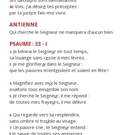
tes décisi
o
ns sont bienfaisantes.
Vois, j’ai désir
é
tes préceptes :
40
par ta just
i
ce fais-moi vivre.
ANTIENNE
Qui cherche le Seigneur ne manquera d’aucun bien.
PSAUME : 33 - I
Je bénirai le Seigne
u
r en tout temps,
2
sa louange sans c
e
sse à mes lèvres.
Je me glorifier
a
i dans le Seigneur :
3
que les pauvres m'ent
e
ndent et soient en fête !
Magnifiez avec m
o
i le Seigneur,
4
exaltons tous ens
e
mble son nom.
Je cherche le Seigne
u
r, il me répond :
5
de toutes mes fraye
u
rs, il me délivre.
Qui regarde vers lu
i
resplendira,
6
sans ombre ni tro
u
ble au visage.
Un pauvre crie ; le Seigne
u
r entend :
7
il le sauve de to
u
tes ses angoisses.