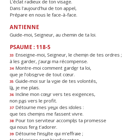
L'éclat radieux de ton visage.
Dans l'aujourd'hui de ton appel,
Prépare en nous le face-à-face.
ANTIENNE
Guide-moi, Seigneur, au chemin de ta loi.
PSAUME : 118-5
Enseigne-moi, Seigneur, le chem
i
n de tes ordres ;
33
à les garder, j’aur
a
i ma récompense.
Montre-moi comment gard
e
r ta loi,
34
que je l’obs
e
rve de tout cœur.
Guide-moi sur la v
o
ie de tes volontés,
35
l
à
, je me plais.
Incline mon cœ
u
r vers tes exigences,
36
non p
a
s vers le profit.
Détourne mes ye
u
x des idoles :
37
que tes chem
i
ns me fassent vivre.
Pour ton serviteur accompl
i
s ta promesse
38
qui nous fer
a
t’adorer.
Détourne l’ins
u
lte qui m’effraie ;
39