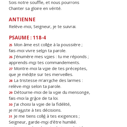
Sois notre souffle, et nous pourrons
Chanter sa gloire en vérité.
ANTIENNE
Relève-moi, Seigneur, je te suivrai.
PSAUME : 118-4
Mon âme est coll
é
e à la poussière ;
25
fais-moi vivre sel
o
n ta parole.
J’énumère mes v
o
ies : tu me réponds ;
26
apprends-m
o
i tes commandements.
Montre-moi la v
o
ie de tes préceptes,
27
que je méd
i
te sur tes merveilles.
La tristesse m’arr
a
che des larmes :
28
relève-m
o
i selon ta parole.
Détourne-moi de la v
o
ie du mensonge,
29
fais-moi la gr
â
ce de ta loi.
J’ai choisi la v
o
ie de la fidélité,
30
je m’aj
u
ste à tes décisions.
Je me tiens coll
é
à tes exigences ;
31
Seigneur, garde-m
o
i d’être humilié.