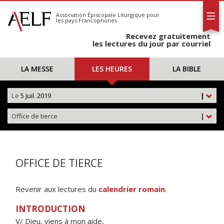
L'AELF
S'abonner
Association Épiscopale Liturgique
pour
les pays Francophones
Calendrier
Recevez gratuitement
Contact
les lectures du jour par courriel
LA MESSE
LES HEURES
LA BIBLE
Le
5 juil. 2019
|
Office de tierce
|
OFFICE DE TIERCE
Revenir aux lectures du
calendrier romain
.
INTRODUCTION
V/ Dieu, viens à mon aide,