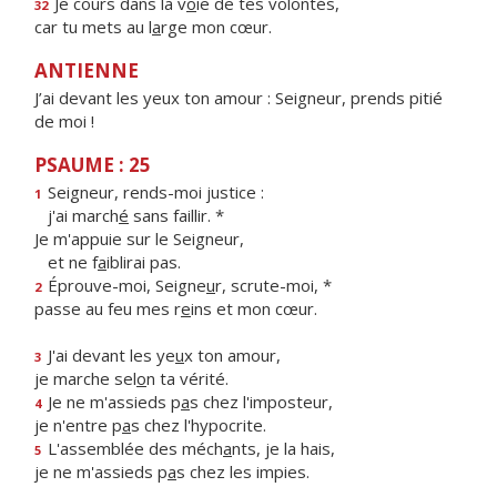
Je cours dans la v
o
ie de tes volontés,
32
car tu mets au l
a
rge mon cœur.
ANTIENNE
J’ai devant les yeux ton amour : Seigneur, prends pitié
de moi !
PSAUME : 25
Seigneur, rends-moi justice :
1
j'ai march
é
sans faillir. *
Je m'appuie sur le Seigneur,
et ne f
a
iblirai pas.
Éprouve-moi, Seigne
u
r, scrute-moi, *
2
passe au feu mes r
e
ins et mon cœur.
J'ai devant les ye
u
x ton amour,
3
je marche sel
o
n ta vérité.
Je ne m'assieds p
a
s chez l'imposteur,
4
je n'entre p
a
s chez l'hypocrite.
L'assemblée des méch
a
nts, je la hais,
5
je ne m'assieds p
a
s chez les impies.