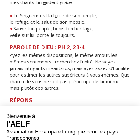
mes chants lui r
e
ndent grâce.
Le Seigneur est la f
o
rce de son peuple,
8
le refuge et le sal
u
t de son messie.
Sauve ton peuple, bén
i
s ton héritage,
9
veille sur lui, porte-l
e
toujours.
PAROLE DE DIEU : PH 2, 2B-4
Ayez les mêmes dispositions, le même amour, les
mêmes sentiments ; recherchez l’unité. Ne soyez
jamais intrigants ni vantards, mais ayez assez d’humilité
pour estimer les autres supérieurs à vous-mêmes. Que
chacun de vous ne soit pas préoccupé de lui-même,
mais plutôt des autres.
RÉPONS
V/ Les voies du Seigneur sont amour et vérité :
il enseigne aux humbles son chemin.
ORAISON
Nous te supplions instamment, Seigneur Jésus, à l'heure