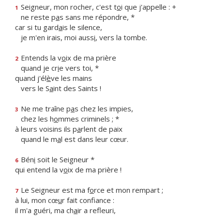
Seigneur, mon rocher, c'est t
o
i que j'appelle : +
1
ne reste p
a
s sans me répondre, *
car si tu gard
a
is le silence,
je m'en irais, moi auss
i
, vers la tombe.
Entends la v
o
ix de ma prière
2
quand je cr
i
e vers toi, *
quand j'él
è
ve les mains
vers le S
a
int des Saints !
Ne me traîne p
a
s chez les impies,
3
chez les h
o
mmes criminels ; *
à leurs voisins ils p
a
rlent de paix
quand le m
a
l est dans leur cœur.
Bén
i
soit le Seigneur *
6
qui entend la v
o
ix de ma prière !
Le Seigneur est ma f
o
rce et mon rempart ;
7
à lui, mon cœ
u
r fait confiance :
il m'a guéri, ma ch
a
ir a refleuri,