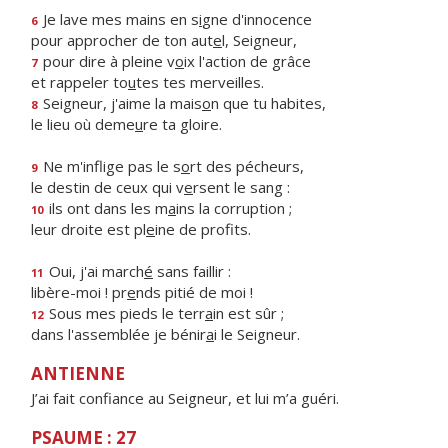
Je lave mes mains en s
i
gne d'innocence
6
pour approcher de ton aut
e
l, Seigneur,
pour dire à pleine v
o
ix l'action de grâce
7
et rappeler to
u
tes tes merveilles.
Seigneur, j'aime la mais
o
n que tu habites,
8
le lieu où deme
u
re ta gloire.
Ne m'inflige pas le s
o
rt des pécheurs,
9
le destin de ceux qui v
e
rsent le sang :
ils ont dans les m
a
ins la corruption ;
10
leur droite est pl
e
ine de profits.
Oui, j'ai march
é
sans faillir :
11
libère-moi ! pr
e
nds pitié de moi !
Sous mes pieds le terr
a
in est sûr ;
12
dans l'assemblée je bénir
a
i le Seigneur.
ANTIENNE
J’ai fait confiance au Seigneur, et lui m’a guéri.
PSAUME : 27