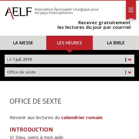
L'AELF
S'abonner
Association Épiscopale Liturgique
pour
les pays Francophones
Calendrier
Recevez gratuitement
Contact
les lectures du jour par courriel
LA MESSE
LES HEURES
LA BIBLE
Le
1 juil. 2019
|
Office de sexte
|
OFFICE DE SEXTE
Revenir aux lectures du
calendrier romain
.
INTRODUCTION
V/ Dieu, viens à mon aide,