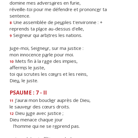
domine mes advers
a
ires en furie,
réveille-toi pour me défendre et prononc
e
r ta
sentence.
Une assemblée de pe
u
ples t'environne : +
8
reprends ta pl
a
ce au-dessus d'elle,
Seigneur qui arb
i
tres les nations.
9
Juge-moi, Seigne
u
r, sur ma justice :
mon innocence p
a
rle pour moi.
Mets fin à la r
a
ge des impies,
10
afferm
i
s le juste,
toi qui scrutes les cœ
u
rs et les reins,
Die
u
, le juste.
PSAUME : 7 - II
J'aurai mon boucli
e
r auprès de Dieu,
11
le sauve
u
r des cœurs droits.
Dieu j
u
ge avec justice ;
12
Dieu menace chaque jour
l'homme qui ne se r
e
prend pas.