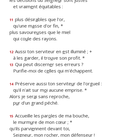
les décisions du Seigne
u
r sont justes
et vraim
e
nt équitables :
plus désir
a
bles que l'or,
11
qu'une m
a
sse d'or fin, *
plus savoure
u
ses que le miel
qui co
u
le des rayons.
Aussi ton serviteur en
e
st illuminé ; +
12
à les garder, il tro
u
ve son profit. *
Qui peut discern
e
r ses erreurs ?
13
Purifie-moi de c
e
lles qui m'échappent.
Préserve aussi ton servite
u
r de l'orgueil :
14
qu'il n'ait sur m
o
i aucune emprise. *
Alors je ser
a
i sans reproche,
p
u
r d'un grand péché.
Accueille les par
o
les de ma bouche,
15
le murm
u
re de mon cœur ; *
qu'ils parvi
e
nnent devant toi,
Seigneur, mon roch
e
r, mon défenseur !