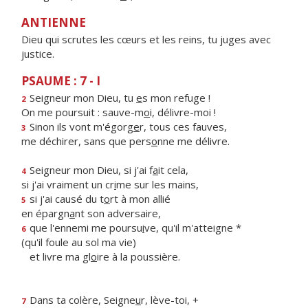
ANTIENNE
Dieu qui scrutes les cœurs et les reins, tu juges avec
justice.
PSAUME : 7 - I
Seigneur mon Dieu, tu
e
s mon refuge !
2
On me poursuit : sauve-m
o
i, délivre-moi !
Sinon ils vont m'égorg
e
r, tous ces fauves,
3
me déchirer, sans que pers
o
nne me délivre.
Seigneur mon Dieu, si j'ai f
a
it cela,
4
si j'ai vraiment un cr
i
me sur les mains,
si j'ai causé du t
o
rt à mon allié
5
en épargn
a
nt son adversaire,
que l'ennemi me poursu
i
ve, qu'il m'atteigne *
6
(qu'il foule au sol ma vie)
et livre ma gl
o
ire à la poussière.
Dans ta colère, Seigne
u
r, lève-toi, +
7