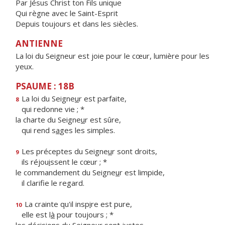
Par Jésus Christ ton Fils unique
Qui règne avec le Saint-Esprit
Depuis toujours et dans les siècles.
ANTIENNE
La loi du Seigneur est joie pour le cœur, lumière pour les
yeux.
PSAUME : 18B
La loi du Seigne
u
r est parfaite,
8
qui redonne vie ; *
la charte du Seigne
u
r est sûre,
qui rend s
a
ges les simples.
Les préceptes du Seigne
u
r sont droits,
9
ils réjou
i
ssent le cœur ; *
le commandement du Seigne
u
r est limpide,
il clarif
e le regard.
La crainte qu'il insp
i
re est pure,
10
elle est l
à
pour toujours ; *