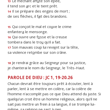
Le méchant aff
û
te son épée,
13
il tend son
a
rc et le tient prêt.
Il se prépare des eng
i
ns de mort ;
14
de ses flèches, il f
a
it des brandons.
Qui conçoit le mal et co
u
ve le crime
15
enfanter
a
le mensonge.
Qui ouvre une f
o
sse et la creuse
16
tombera dans le tro
u
qu'il a fait.
Son mauvais coup lui revi
e
nt sur la tête,
17
sa violence ret
o
mbe sur son crâne.
Je rendrai grâce au Seigne
u
r pour sa justice,
18
je chanterai le nom du Seigne
u
r, le Très-Haut.
PAROLE DE DIEU : JC 1, 19-20.26
Chacun devrait être toujours prêt à écouter, lent à
parler, lent à se mettre en colère, car la colère de
l’homme n’accomplit pas ce que Dieu attend du juste. Si
quelqu’un croit être un homme religieux, alors qu’il ne
sait pas mettre un frein à sa langue, il se trompe lui-
même, sa religion ne sert à rien.