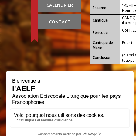
CALENDRIER
143 - II
Psaume
Heureux 
CANTIQU
Cantique
CONTACT
Il a pri
tout !
Col 1, 2
Péricope
Cantique de
Pour toi
Marie
(d'après
Conclusion
tout-pui