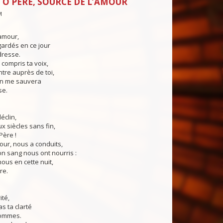
 Ô PÈRE, SOURCE DE L’AMOUR
M
amour,
ardés en ce jour
dresse.
s compris ta voix,
ntre auprès de toi,
on me sauvera
se.
éclin,
ux siècles sans fin,
Père !
jour, nous a conduits,
on sang nous ont nourris :
ous en cette nuit,
re.
ité,
s ta clarté
hommes.