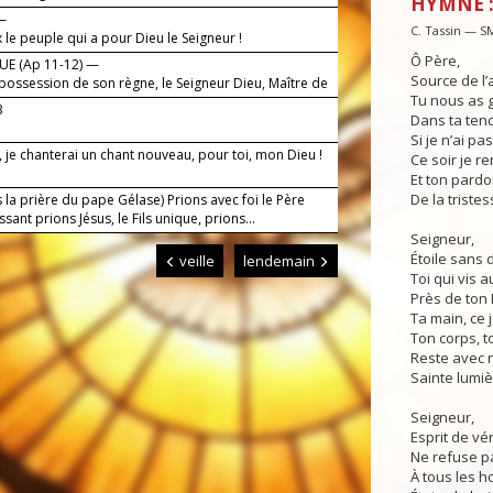
HYMNE :
 —
C. Tassin — S
le peuple qui a pour Dieu le Seigneur !
Ô Père,
E (Ap 11-12) —
Source de l’
s possession de son règne, le Seigneur Dieu, Maître de
Tu nous as g
3
Dans ta ten
Si je n’ai pa
, je chanterai un chant nouveau, pour toi, mon Dieu !
Ce soir je re
Et ton pard
De la tristes
 la prière du pape Gélase) Prions avec foi le Père
ssant prions Jésus, le Fils unique, prions...
Seigneur,
Étoile sans d
veille
lendemain
Toi qui vis a
Près de ton 
Ta main, ce 
Ton corps, t
Reste avec n
Sainte lumiè
Seigneur,
Esprit de vér
Ne refuse pa
À tous les 