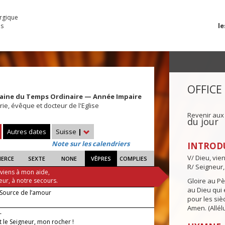
urgique
le
es
OFFICE
maine du Temps Ordinaire — Année Impaire
rie, évêque et docteur de l'Eglise
Revenir aux
du jour
Autres dates
Suisse
|
Note sur les calendriers
INTROD
V/ Dieu, vie
IERCE
SEXTE
NONE
VÊPRES
COMPLIES
R/ Seigneur,
 viens à mon aide,
eur, à notre secours.
Gloire au Pèr
au Dieu qui e
 Source de l’amour
pour les siè
Amen. (Allélu
—
t le Seigneur, mon rocher !