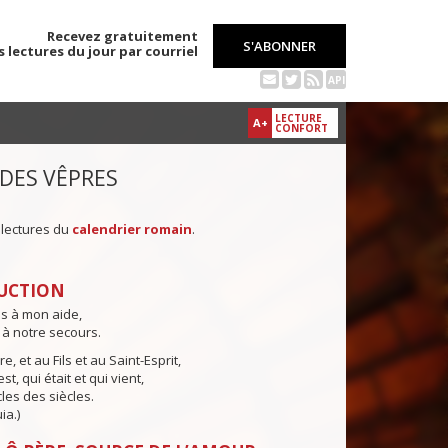
Recevez gratuitement
S'ABONNER
s lectures du jour par courriel
API
LECTURE
A+
CONFORT
 DES VÊPRES
 lectures du
calendrier romain
.
UCTION
ns à mon aide,
 à notre secours.
e, et au Fils et au Saint-Esprit,
st, qui était et qui vient,
cles des siècles.
ia.)