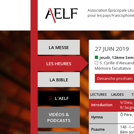
Association Épiscopale Lit
pour les pays Francophon
LA MESSE
27 JUIN 2019
jeudi, 12ème Se
S. Cyrille d'Alexand
LES HEURES
Mémoire facultative
Dimanche prochain
LA BIBLE
LECTURES
LAUDES
T
L'AELF
V/ Dieu,
Introduction
R/ Seign
VIDÉOS &
Ô Père,
...
Hymne
PODCASTS
143 - I 
Psaume
Béni soi