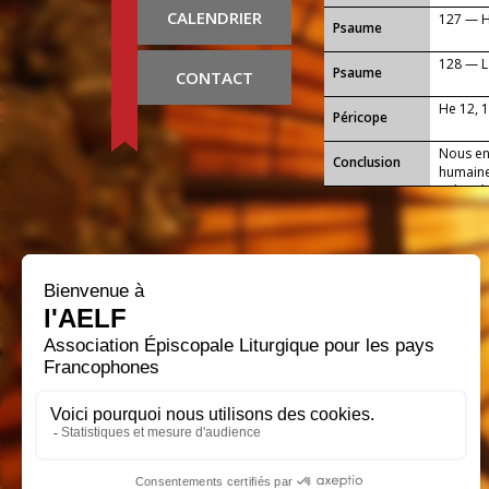
CALENDRIER
127 — He
Psaume
128 — La
Psaume
CONTACT
He 12, 
Péricope
Nous en 
Conclusion
humaine 
volonté
puissent
donnes