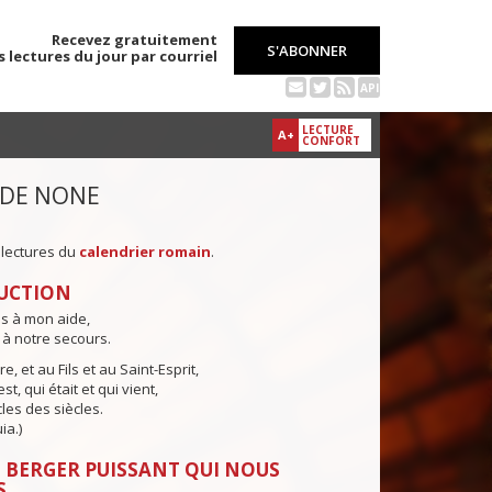
Recevez gratuitement
S'ABONNER
s lectures du jour par courriel
API
LECTURE
A+
CONFORT
 DE NONE
 lectures du
calendrier romain
.
UCTION
ns à mon aide,
 à notre secours.
e, et au Fils et au Saint-Esprit,
st, qui était et qui vient,
cles des siècles.
ia.)
 BERGER PUISSANT QUI NOUS
S