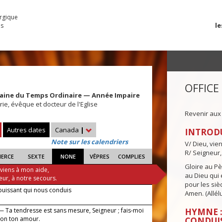
urgique
le
es
OFFICE
maine du Temps Ordinaire — Année Impaire
rie, évêque et docteur de l'Eglise
Revenir aux
Autres dates
Canada
|
INTROD
Note sur les calendriers
V/ Dieu, vie
R/ Seigneur,
IERCE
SEXTE
NONE
VÊPRES
COMPLIES
Gloire au Pèr
 viens à mon aide,
au Dieu qui e
eur, à notre secours.
pour les siè
puissant qui nous conduis
Amen. (Allélu
— Ta tendresse est sans mesure, Seigneur ; fais-moi
HYMNE :
elon ton amour.
CONDUI