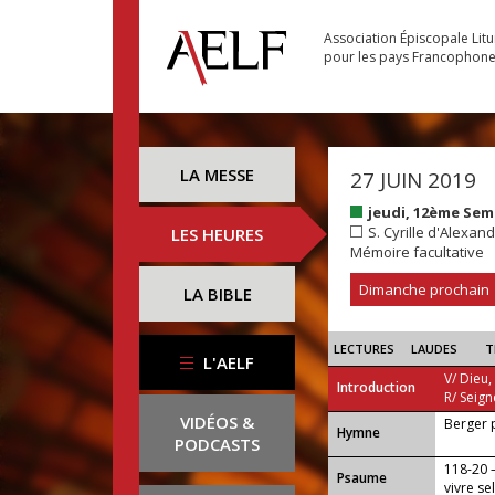
Association Épiscopale Lit
pour les pays Francophon
LA MESSE
27 JUIN 2019
jeudi, 12ème Se
S. Cyrille d'Alexand
LES HEURES
Mémoire facultative
Dimanche prochain
LA BIBLE
LECTURES
LAUDES
T
L'AELF
V/ Dieu,
Introduction
R/ Seign
VIDÉOS &
Berger 
...
Hymne
PODCASTS
118-20 
Psaume
vivre s