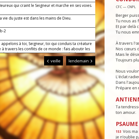
ureux qui craint le Seigneur et marche en ses voies.
CFC — CNPL
Berger puiss
 vie du juste est dans les mains de Dieu.
Tu nous as f
Et par delà c
1b-2
Tu nous emm
À travers l'
appelons à toi, Seigneur, toi qui conduis ta créature
Nos cœurs d
à travers les conflits de ce monde : fais aboutir les
s de paix de notre temps, afin que tous les hommes
Mais le dési
 vivre heureux et te louer pour l'amour que tu
Toujours plu
veille
lendemain
.
Nous voulon
L'éclat radi
Dans l'aujou
Prépare en n
ANTIEN
Ta tendresse
ton amour.
PSAUME :
Vois ma 
153
je n’oublie p