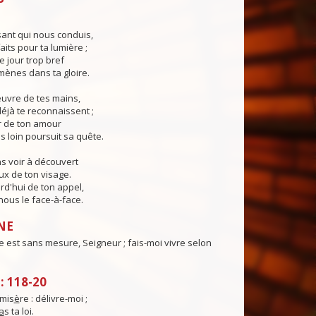
ant qui nous conduis,
aits pour ta lumière ;
e jour trop bref
ènes dans ta gloire.
œuvre de tes mains,
éjà te reconnaissent ;
r de ton amour
s loin poursuit sa quête.
s voir à découvert
eux de ton visage.
rd'hui de ton appel,
ous le face-à-face.
NE
 est sans mesure, Seigneur ; fais-moi vivre selon
 118-20
mis
è
re : délivre-moi ;
a
s ta loi.