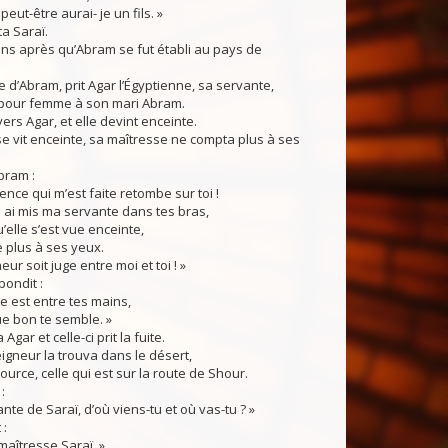
 peut-être aurai- je un fils. »
a Saraï.
ans après qu’Abram se fut établi au pays de
 d’Abram, prit Agar l’Égyptienne, sa servante,
 pour femme à son mari Abram.
 vers Agar, et elle devint enceinte.
e vit enceinte, sa maîtresse ne compta plus à ses
bram :
ence qui m’est faite retombe sur toi !
i ai mis ma servante dans tes bras,
’elle s’est vue enceinte,
 plus à ses yeux.
ur soit juge entre moi et toi ! »
pondit :
e est entre tes mains,
que bon te semble. »
Agar et celle-ci prit la fuite.
igneur la trouva dans le désert,
ource, celle qui est sur la route de Shour.
:
nte de Saraï, d’où viens-tu et où vas-tu ? »
 :
maîtresse Saraï. »