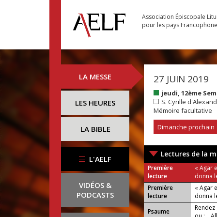
Association Épiscopale Lit
pour les pays Francophon
LA MESSE
27 JUIN 2019
jeudi, 12ème Se
S. Cyrille d'Alexand
LES HEURES
Mémoire facultative
Dimanche prochain
LA BIBLE
Lectures de la m
L'AELF
Première
« Agar e
lecture
donna l
VIDÉOS &
Première
« Agar e
PODCASTS
lecture
donna l
Rendez g
Psaume
ou : All