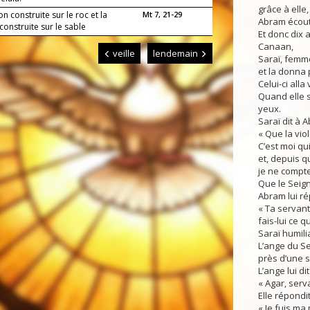
grâce à elle,
n construite sur le roc et la
Mt 7, 21-29
Abram écout
onstruite sur le sable
Et donc dix 
Canaan,
veille
lendemain
Saraï, femme
et la donna
Celui-ci alla
Quand elle s
yeux.
Saraï dit à A
« Que la viol
C’est moi qu
et, depuis qu
je ne compte
Que le Seigne
Abram lui ré
« Ta servant
fais-lui ce 
Saraï humilia 
L’ange du Se
près d’une s
L’ange lui dit 
« Agar, serva
Elle répondit
« Je fuis ma 