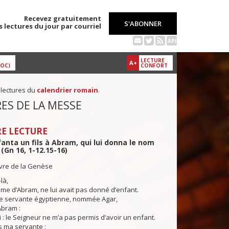
Recevez gratuitement
S'ABONNER
s lectures du jour par courriel
API
LECTURE
A+
DOC)
CONFORT
 lectures du
calendrier romain
.
ES DE LA MESSE
E LECTURE
anta un fils à Abram, qui lui donna le nom
 (Gn 16, 1-12.15-16)
ivre de la Genèse
là,
mme d’Abram, ne lui avait pas donné d’enfant.
une servante égyptienne, nommée Agar,
 Abram :
 : le Seigneur ne m’a pas permis d’avoir un enfant.
s ma servante ;