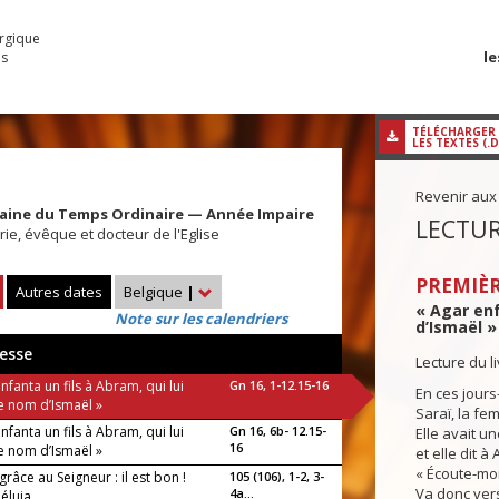
urgique
le
es
TÉLÉCHARGER
LES TEXTES (.
Revenir aux
maine du Temps Ordinaire — Année Impaire
LECTUR
rie, évêque et docteur de l'Eglise
PREMIÈR
Autres dates
Belgique
|
« Agar enf
Note sur les calendriers
d’Ismaël »
esse
Lecture du l
nfanta un fils à Abram, qui lui
Gn 16, 1-12.15-16
En ces jours-
e nom d’Ismaël »
Saraï, la fe
nfanta un fils à Abram, qui lui
Gn 16, 6b- 12.15-
Elle avait 
16
e nom d’Ismaël »
et elle dit à
« Écoute-moi
râce au Seigneur : il est bon !
105 (106), 1-2, 3-
Va donc ver
4a...
éluia.