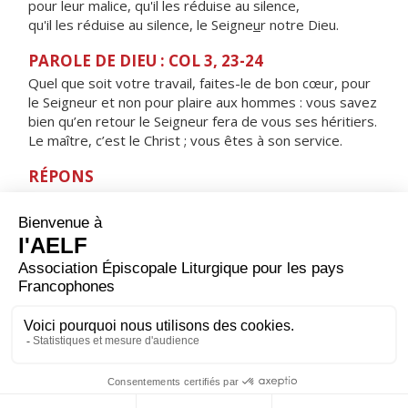
pour leur malice, qu'il les réduise au silence,
qu'il les réduise au silence, le Seigne
u
r notre Dieu.
PAROLE DE DIEU : COL 3, 23-24
Quel que soit votre travail, faites-le de bon cœur, pour
le Seigneur et non pour plaire aux hommes : vous savez
bien qu’en retour le Seigneur fera de vous ses héritiers.
Le maître, c’est le Christ ; vous êtes à son service.
RÉPONS
V/ Seigneur, mon partage et ma coupe :
de toi dépend mon sort.
ORAISON
Seigneur Jésus Christ, toi qui étendis les bras sur la
croix pour sauver tous les hommes, donne-nous de te
plaire en chacun de nos actes pour faire connaître au
monde l'œuvre de ton amour. Toi qui règnes pour les
siècles des siècles. Amen.