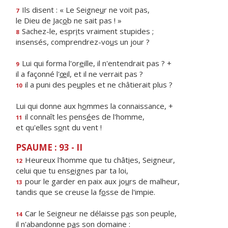
Ils disent : « Le Seigne
u
r ne voit pas,
7
le Dieu de Jac
o
b ne sait pas ! »
Sachez-le, espr
i
ts vraiment stupides ;
8
insensés, comprendrez-vo
u
s un jour ?
Lui qui forma l'or
e
ille, il n'entendrait pas ? +
9
il a façonné l'
œ
il, et il ne verrait pas ?
il a puni des pe
u
ples et ne châtierait plus ?
10
Lui qui donne aux h
o
mmes la connaissance, +
il connaît les pens
é
es de l'homme,
11
et qu'elles s
o
nt du vent !
PSAUME : 93 - II
Heureux l'homme que tu chât
i
es, Seigneur,
12
celui que tu ens
e
ignes par ta loi,
pour le garder en paix aux jo
u
rs de malheur,
13
tandis que se creuse la f
o
sse de l'impie.
Car le Seigneur ne délaisse p
a
s son peuple,
14
il n'abandonne p
a
s son domaine :