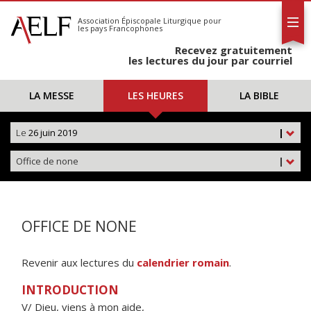
L'AELF
S'abonner
Association Épiscopale Liturgique
pour
les pays Francophones
Calendrier
Recevez gratuitement
Contact
les lectures du jour par courriel
LA MESSE
LES HEURES
LA BIBLE
Le
26 juin 2019
|
Office de none
|
OFFICE DE NONE
Revenir aux lectures du
calendrier romain
.
INTRODUCTION
V/ Dieu, viens à mon aide,