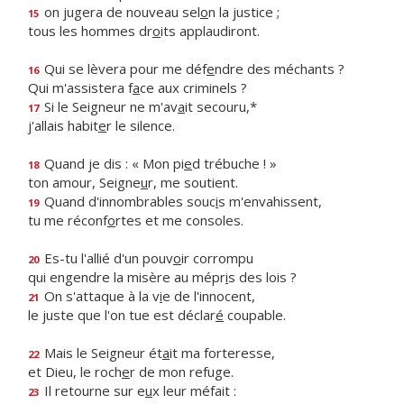
on jugera de nouveau sel
o
n la justice ;
15
tous les hommes dr
o
its applaudiront.
Qui se lèvera pour me déf
e
ndre des méchants ?
16
Qui m'assistera f
a
ce aux criminels ?
Si le Seigneur ne m'av
a
it secouru,*
17
j'allais habit
e
r le silence.
Quand je dis : « Mon pi
e
d trébuche ! »
18
ton amour, Seigne
u
r, me soutient.
Quand d'innombrables souc
i
s m'envahissent,
19
tu me réconf
o
rtes et me consoles.
Es-tu l'allié d'un pouv
o
ir corrompu
20
qui engendre la misère au mépr
i
s des lois ?
On s'attaque à la v
i
e de l'innocent,
21
le juste que l'on tue est déclar
é
coupable.
Mais le Seigneur ét
a
it ma forteresse,
22
et Dieu, le roch
e
r de mon refuge.
Il retourne sur e
u
x leur méfait :
23