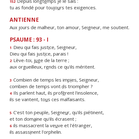
Depuis longt
e
mps je le sais :
152
tu as fondé pour toujo
u
rs tes exigences.
ANTIENNE
Aux jours de malheur, ton amour, Seigneur, me soutient.
PSAUME : 93 - I
Dieu qui fais just
i
ce, Seigneur,
1
Dieu qui fais just
i
ce, parais !
Lève-toi, j
u
ge de la terre ;
2
aux orgueilleux, r
e
nds ce qu'ils méritent.
Combien de temps les imp
i
es, Seigneur,
3
combien de temps vont-
i
ls triompher ?
Ils parlent haut, ils prof
è
rent l'insolence,
4
ils se vantent, to
u
s ces malfaisants.
C'est ton peuple, Seigne
u
r, qu'ils piétinent,
5
et ton dom
a
ine qu'ils écrasent ;
ils massacrent la ve
u
ve et l'étranger,
6
ils assass
i
nent l'orphelin.