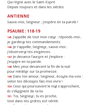
Qui règne avec le Saint-Esprit
Depuis toujours et dans les siècles.
ANTIENNE
Sauve-moi, Seigneur ; j’espère en ta parole !
PSAUME : 118-19
J’appelle de tout mon cœ
u
r : réponds-moi ;
145
je garder
a
i tes commandements.
Je t’appelle, Seigne
u
r, sauve-moi ;
146
j’observer
a
i tes exigences.
Je devance l’aur
o
re et j’implore :
147
j’esp
è
re en ta parole.
Mes yeux devancent la f
n de la nuit
148
pour médit
e
r sur ta promesse.
Dans ton amour, Seigneur, éco
u
te ma voix :
149
selon tes décisi
o
ns fais-moi vivre !
Ceux qui poursuivent le m
a
l s’approchent,
150
ils s’él
o
ignent de ta loi.
Toi, Seigne
u
r, tu es proche,
151
tout dans tes
o
rdres est vérité.