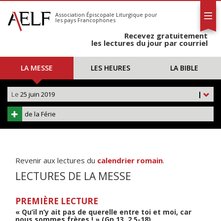
L'AELF
S'abonner
Association Épiscopale Liturgique
pour
les pays Francophones
Calendrier
Recevez gratuitement
Contact
les lectures du jour par courriel
LA MESSE
LES HEURES
LA BIBLE
Le
25 juin 2019
|
de la Férie
Revenir aux lectures du
calendrier romain
.
LECTURES DE LA MESSE
PREMIÈRE LECTURE
« Qu’il n’y ait pas de querelle entre toi et moi, car
nous sommes frères ! » (Gn 13, 2.5-18)