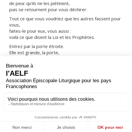
de peur qu’ils ne les piétinent,
puis se retournent pour vous déchirer.
Tout ce que vous voudriez que les autres fassent pour
vous,
faites-le pour eux, vous aussi :
voilà ce que disent la Loi et les Prophètes.
Entrez par la porte étroite.
Elle est grande, la porte,
il est large, le chemin
qui conduit à la perdition ;
et ils sont nombreux, ceux qui s’y engagent.
Mais elle est étroite, la porte,
il est resserré, le chemin
qui conduit à la vie ;
et ils sont peu nombreux, ceux qui le trouvent. »
– Acclamons la Parole de Dieu.