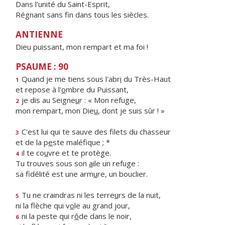
Dans l'unité du Saint-Esprit,
Régnant sans fin dans tous les siècles.
ANTIENNE
Dieu puissant, mon rempart et ma foi !
PSAUME : 90
Quand je me tiens sous l'abr
i
du Très-Haut
1
et repose à l'
o
mbre du Puissant,
je dis au Seigne
u
r : « Mon refuge,
2
mon rempart, mon Die
u
, dont je suis sûr ! »
C'est lui qui te sauve des filets du chasseur
3
et de la p
e
ste maléfique ; *
il te co
u
vre et te protège.
4
Tu trouves sous son
a
ile un refuge :
sa fidélité est une arm
u
re, un bouclier.
Tu ne craindras ni les terre
u
rs de la nuit,
5
ni la flèche qui v
o
le au grand jour,
ni la peste qui r
ô
de dans le noir,
6