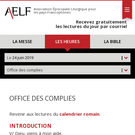
L'AELF
S'abonner
Association Épiscopale Liturgique
pour
les pays Francophones
Calendrier
Recevez gratuitement
Contact
les lectures du jour par courriel
LA MESSE
LES HEURES
LA BIBLE
Le
24 juin 2019
|
Office des complies
|
OFFICE DES COMPLIES
Revenir aux lectures du
calendrier romain
.
INTRODUCTION
V/ Dieu, viens à mon aide,