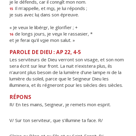
je le défends, car il conn
a
ît mon nom.
Il m'appelle, et m
o
i, je lui réponds ;
15
je suis avec lu
i
dans son épreuve.
« Je veux le libér
e
r, le glorifier ; +
de longs jours, je ve
u
x le rassasier, *
16
et je ferai qu'il v
o
ie mon salut. »
PAROLE DE DIEU : AP 22, 4-5
Les serviteurs de Dieu verront son visage, et son nom
sera écrit sur leur front. La nuit n’existera plus, ils
n’auront plus besoin de la lumière d’une lampe ni de la
lumière du soleil, parce que le Seigneur Dieu les
illuminera, et ils régneront pour les siècles des siècles.
RÉPONS
R/ En tes mains, Seigneur, je remets mon esprit.
V/ Sur ton serviteur, que s’illumine ta face. R/