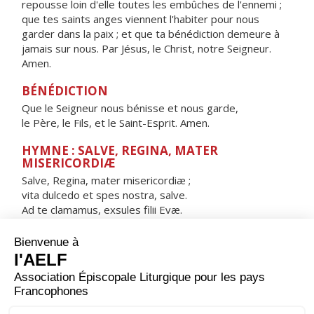
repousse loin d'elle toutes les embûches de l'ennemi ;
que tes saints anges viennent l'habiter pour nous
garder dans la paix ; et que ta bénédiction demeure à
jamais sur nous. Par Jésus, le Christ, notre Seigneur.
Amen.
BÉNÉDICTION
Que le Seigneur nous bénisse et nous garde,
le Père, le Fils, et le Saint-Esprit. Amen.
HYMNE : SALVE, REGINA, MATER
MISERICORDIÆ
Salve, Regina, mater misericordiæ ;
vita dulcedo et spes nostra, salve.
Ad te clamamus, exsules filii Evæ.
Ad te suspiramus, gementes et flentes
in hac lacrimarum valle.
Eia ergo, advocata nostra,
illos tuos misericordes oculos
ad nos converte.
Et Iesum, benedictum fructum ventris tui,