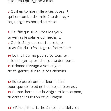
ni le fléau qui fr
a
ppe à midi.
Qu'il en tombe m
i
lle à tes côtés, +
7
qu'il en tombe dix m
i
lle à ta droite, *
toi, tu r
e
stes hors d'atteinte.
Il suffit que tu o
u
vres les yeux,
8
tu verras le sal
a
ire du méchant.
Oui, le Seigne
u
r est ton refuge ;
9
tu as fait du Très-Ha
u
t ta forteresse.
Le malheur ne pourr
a
te toucher,
10
ni le danger, approch
e
r de ta demeure :
il donne missi
o
n à ses anges
11
de te garder sur to
u
s tes chemins.
Ils te porter
o
nt sur leurs mains
12
pour que ton pied ne he
u
rte les pierres ;
tu marcheras sur la vip
è
re et le scorpion,
13
tu écraseras le li
o
n et le Dragon.
« Puisqu'il s'attache à m
o
i, je le délivre ;
14