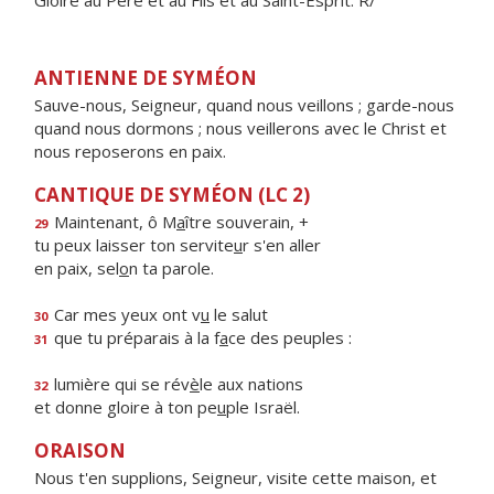
Gloire au Père et au Fils et au Saint-Esprit. R/
ANTIENNE DE SYMÉON
Sauve-nous, Seigneur, quand nous veillons ; garde-nous
quand nous dormons ; nous veillerons avec le Christ et
nous reposerons en paix.
CANTIQUE DE SYMÉON (LC 2)
Maintenant, ô M
a
ître souverain, +
29
tu peux laisser ton servite
u
r s'en aller
en paix, sel
o
n ta parole.
Car mes yeux ont v
u
le salut
30
que tu préparais à la f
a
ce des peuples :
31
lumière qui se rév
è
le aux nations
32
et donne gloire à ton pe
u
ple Israël.
ORAISON
Nous t'en supplions, Seigneur, visite cette maison, et