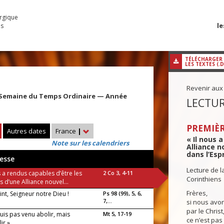
urgique
le
es
TÉLÉCHARGER
LES TEXTES (.
Revenir aux
 Semaine du Temps Ordinaire — Année
LECTUR
PREMIÈR
Autres dates
France
|
« Il nous 
Note sur les calendriers
Alliance n
dans l’Espr
esse
Lecture de l
s a rendus capables d’être les
2 Co 3, 4-11
Corinthiens
s d’une Alliance nouvel...
Frères,
int, Seigneur notre Dieu !
Ps 98 (99), 5, 6,
7,...
si nous avon
par le Christ
suis pas venu abolir, mais
Mt 5, 17-19
ce n’est pas
ir »