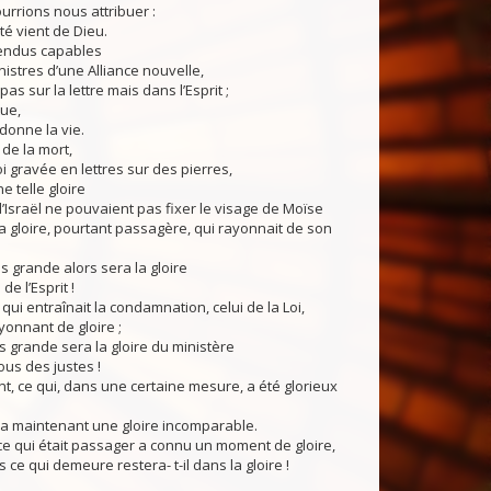
rrions nous attribuer :
té vient de Dieu.
rendus capables
nistres d’une Alliance nouvelle,
s sur la lettre mais dans l’Esprit ;
tue,
 donne la vie.
 de la mort,
oi gravée en lettres sur des pierres,
e telle gloire
 d’Israël ne pouvaient pas fixer le visage de Moïse
a gloire, pourtant passagère, qui rayonnait de son
 grande alors sera la gloire
de l’Esprit !
qui entraînait la condamnation, celui de la Loi,
ayonnant de gloire ;
 grande sera la gloire du ministère
ous des justes !
t, ce qui, dans une certaine mesure, a été glorieux
y a maintenant une gloire incomparable.
, ce qui était passager a connu un moment de gloire,
 ce qui demeure restera- t-il dans la gloire !