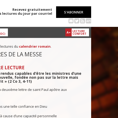
Recevez gratuitement
S'ABONNER
s lectures du jour par courriel
API
LECTURE
A+
DOC)
CONFORT
 lectures du
calendrier romain
.
ES DE LA MESSE
E LECTURE
a rendus capables d’être les ministres d’une
ouvelle, fondée non pas sur la lettre mais
it » (2 Co 3, 4-11)
a deuxième lettre de saint Paul apôtre aux
s une telle confiance en Dieu
,
 à cause d’une capacité personnelle