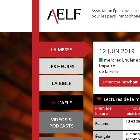
Association Épiscopale Lit
pour les pays Francophon
LA MESSE
12 JUIN 2019
mercredi, 10ème
Impaire
LES HEURES
de la Férie
Dimanche prochain
LA BIBLE
Lectures de la m
L'AELF
Première
« Il nou
lecture
ministre
VIDÉOS &
Tu es sa
Psaume
PODCASTS
« Je ne 
Évangile
accompl