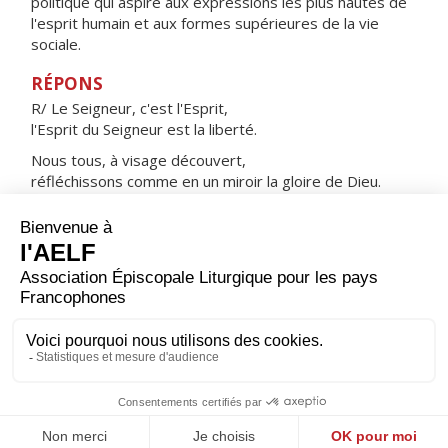
politique qui aspire aux expressions les plus hautes de
l'esprit humain et aux formes supérieures de la vie
sociale.
RÉPONS
R/ Le Seigneur, c'est l'Esprit,
l'Esprit du Seigneur est la liberté.
Nous tous, à visage découvert,
réfléchissons comme en un miroir la gloire de Dieu.
Laissons-nous transformer
en l'image du Seigneur, toujours plus glorieuse.
ORAISON
Seigneur notre Dieu, tu as fait que le sang des martyrs
soit une semence de chrétiens ; accorde à l'Église, que
saint Charles Lwanga et ses compagnons ont fécondée
par leur sang, de te donner une abondante moisson.