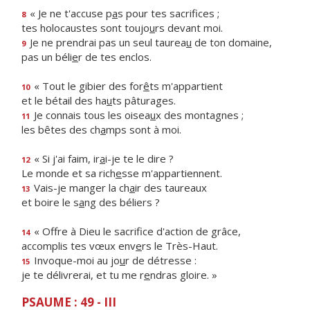
« Je ne t'accuse p
a
s pour tes sacrifices ;
8
tes holocaustes sont toujo
u
rs devant moi.
Je ne prendrai pas un seul taurea
u
de ton domaine,
9
pas un béli
e
r de tes enclos.
« Tout le gibier des for
ê
ts m'appartient
10
et le bétail des ha
u
ts pâturages.
Je connais tous les oisea
u
x des montagnes ;
11
les bêtes des ch
a
mps sont à moi.
« Si j'ai faim, ir
a
i-je te le dire ?
12
Le monde et sa rich
e
sse m'appartiennent.
Vais-je manger la ch
a
ir des taureaux
13
et boire le s
a
ng des béliers ?
« Offre à Dieu le sacrif
ce d'action de grâce,
14
accomplis tes vœux env
e
rs le Très-Haut.
Invoque-moi au jo
u
r de détresse :
15
je te délivrerai, et tu me r
e
ndras gloire. »
PSAUME : 49 - III