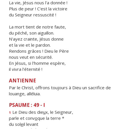
La vie, Jésus nous l'a donnée !
Plus de peur ! C'est la victoire
du Seigneur ressuscité !
La mort tient de notre faute,
du péché, son aiguillon.
N'ayez crainte, Jésus donne
et la vie et le pardon.
Rendons grâces ! Dieu le Père
nous veut en sécurité.
En Jésus, si l'homme espère,
il vivra l'éternité !
ANTIENNE
Par le Christ, offrons toujours à Dieu un sacrifice de
louange, alléluia.
PSAUME : 49 - I
Le Dieu des die
u
x, le Seigneur,
1
parle et conv
o
que la terre *
du sol
e
il levant