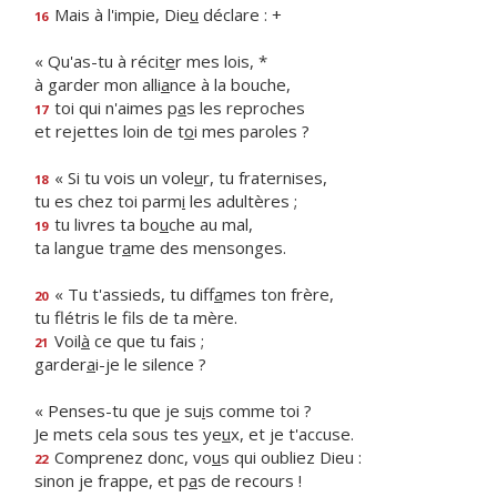
Mais à l'impie, Die
u
déclare : +
16
« Qu'as-tu à récit
e
r mes lois, *
à garder mon alli
a
nce à la bouche,
toi qui n'aimes p
a
s les reproches
17
et rejettes loin de t
o
i mes paroles ?
« Si tu vois un vole
u
r, tu fraternises,
18
tu es chez toi parm
i
les adultères ;
tu livres ta bo
u
che au mal,
19
ta langue tr
a
me des mensonges.
« Tu t'assieds, tu diff
a
mes ton frère,
20
tu flétris le f
ls de ta mère.
Voil
à
ce que tu fais ;
21
garder
a
i-je le silence ?
« Penses-tu que je su
i
s comme toi ?
Je mets cela sous tes ye
u
x, et je t'accuse.
Comprenez donc, vo
u
s qui oubliez Dieu :
22
sinon je frappe, et p
a
s de recours !