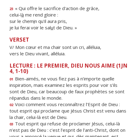
« Qui offre le sacrif
ce d'action de grâce,
23
celui-l
à
me rend gloire :
sur le chem
i
n qu'il aura pris,
je lui ferai voir le sal
u
t de Dieu. »
VERSET
V/ Mon cœur et ma chair sont un cri, alléluia,
vers le Dieu vivant, alléluia.
LECTURE : LE PREMIER, DIEU NOUS AIME (1JN
4, 1-10)
Bien-aimés, ne vous fiez pas à n’importe quelle
01
inspiration, mais examinez les esprits pour voir s’ils
sont de Dieu, car beaucoup de faux prophètes se sont
répandus dans le monde.
Voici comment vous reconnaîtrez l’Esprit de Dieu :
02
tout esprit qui proclame que Jésus Christ est venu dans
la chair, celui-là est de Dieu.
Tout esprit qui refuse de proclamer Jésus, celui-là
03
n’est pas de Dieu : c’est l’esprit de l’anti-Christ, dont on
vous a annoncé la venue et qui, dès maintenant, est