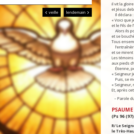
il vit la gloi
et Jésus deb
veille
lendemain
Il déclara :
« Voici que 
et le Fils de
Alors ils p
et se bouchè
Tous ensemble
l’entraînère
et se mirent 
Les témoins
aux pieds d
Étienne, pend
« Seigneur J
Puis, se met
« Seigneur, 
Et, après cet
– Parole du
PSAUME
(Ps 96 (97)
R/ Le Seign
le Très-Hau