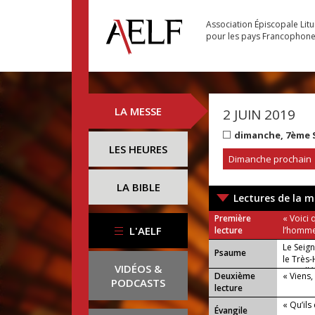
Association Épiscopale Lit
pour les pays Francophon
LA MESSE
2 JUIN 2019
dimanche, 7ème 
LES HEURES
Dimanche prochain
LA BIBLE
Lectures de la m
Première
« Voici 
L'AELF
lecture
l’homme 
Le Seign
Psaume
le Très-
VIDÉOS &
ou : Allé
Deuxième
« Viens,
PODCASTS
lecture
« Qu’ils
Évangile