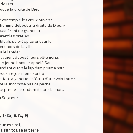
re de Dieu,
out à la droite de Dieu.
je contemple les cieux ouverts
 l’homme debout à la droite de Dieu. »
oussèrent de grands cris
rent les oreilles.
, ils se précipitèrent sur lui,
nt hors de la ville
à le lapider.
 avaient déposé leurs vêtements
’un jeune homme appelé Saul.
ant qu’on le lapidait, priait ainsi :
ésus, reçois mon esprit. »
tant à genoux, il s’écria d’une voix forte :
ne leur compte pas ce péché. »
te parole, il s’endormit dans la mort.
 Seigneur.
, 1-2b, 6.7c, 9)
eur est roi,
t sur toute la terre !