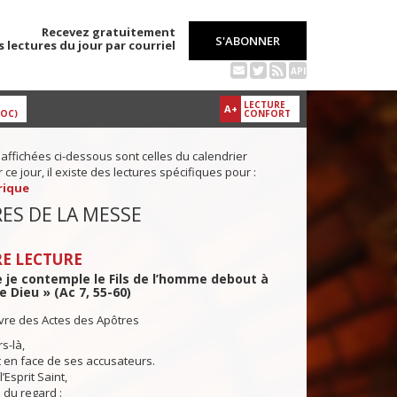
Recevez gratuitement
S'ABONNER
s lectures du jour par courriel
API
LECTURE
A+
DOC)
CONFORT
 affichées ci-dessous sont celles du calendrier
ce jour, il existe des lectures spécifiques pour :
rique
ES DE LA MESSE
E LECTURE
e je contemple le Fils de l’homme debout à
e Dieu » (Ac 7, 55-60)
ivre des Actes des Apôtres
s-là,
t en face de ses accusateurs.
Esprit Saint,
el du regard :