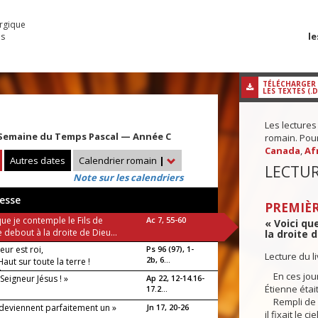
urgique
le
es
TÉLÉCHARGER
LES TEXTES (.
Les lectures
Semaine du Temps Pascal — Année C
romain. Pour 
Canada
,
Af
Autres dates
Calendrier romain
|
LECTUR
Note sur les calendriers
esse
PREMIÈR
que je contemple le Fils de
Ac 7, 55-60
« Voici qu
debout à la droite de Dieu...
la droite d
eur est roi,
Ps 96 (97), 1-
Lecture du l
2b, 6...
Haut sur toute la terre !
luia !
En ces jour
 Seigneur Jésus ! »
Ap 22, 12-14.16-
Étienne étai
17.2...
Rempli de l’
 deviennent parfaitement un »
Jn 17, 20-26
il fixait le ci