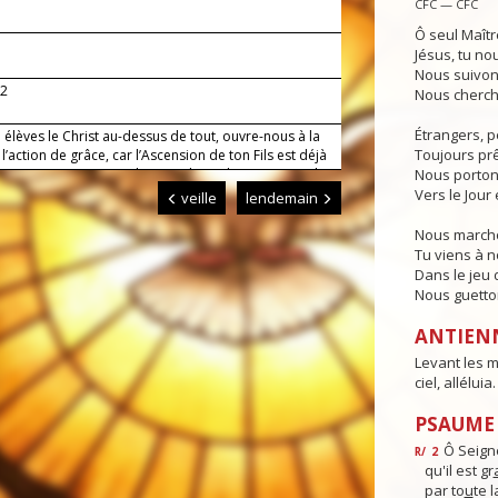
CFC — CFC
Ô seul Maîtr
Jésus, tu no
Nous suivon
-2
Nous cherch
Étrangers, p
 élèves le Christ au-dessus de tout, ouvre-nous à la
Toujours prêt
à l’action de grâce, car l’Ascension de ton Fils est déjà
ictoire : nous sommes les membres de son corps, il
Nous porton
récédés dans la gloire auprès de toi, et c’est là que
Vers le Jour 
veille
lendemain
vons en espérance.
Nous marcho
Tu viens à 
Dans le jeu d
Nous guettons
ANTIEN
Levant les m
ciel, alléluia.
PSAUME 
Ô Seign
R/
2
qu'il est gr
par to
u
te l