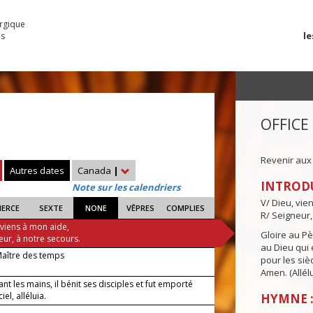
urgique
le
es
OFFICE
Revenir aux
Autres dates
Canada
|
INTROD
Note sur les calendriers
V/ Dieu, vie
IERCE
SEXTE
NONE
VÊPRES
COMPLIES
R/ Seigneur,
 viens à mon aide,
Gloire au Pèr
eur, à notre secours.
au Dieu qui e
Maître des temps
pour les siè
Amen. (Allélu
nt les mains, il bénit ses disciples et fut emporté
iel, alléluia.
HYMNE :