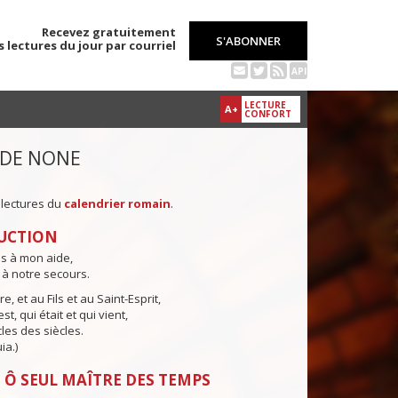
Recevez gratuitement
S'ABONNER
s lectures du jour par courriel
API
LECTURE
A+
CONFORT
 DE NONE
 lectures du
calendrier romain
.
UCTION
ns à mon aide,
 à notre secours.
e, et au Fils et au Saint-Esprit,
st, qui était et qui vient,
cles des siècles.
ia.)
 Ô SEUL MAÎTRE DES TEMPS