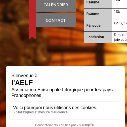
Psaume
CALENDRIER
18b
Psaume
CONTACT
Col 3, 1
Péricope
Dieu qui
Conclusion
joie et 
notre v
nous a p
nous vi