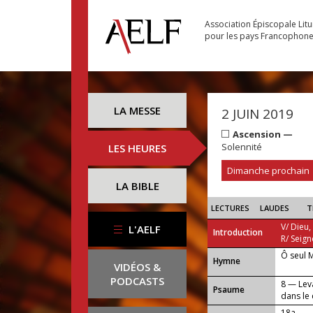
Association Épiscopale Lit
pour les pays Francophon
LA MESSE
2 JUIN 2019
Ascension —
Solennité
LES HEURES
Dimanche prochain
LA BIBLE
LECTURES
LAUDES
T
V/ Dieu,
L'AELF
Introduction
R/ Seign
Ô seul 
...
Hymne
VIDÉOS &
PODCASTS
8 — Leva
Psaume
dans le c
18a