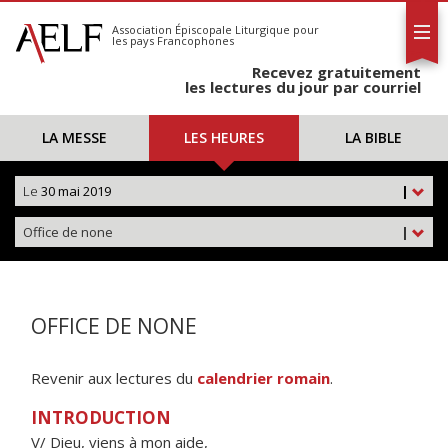
L'AELF
S'abonner
Association Épiscopale Liturgique
pour
les pays Francophones
Calendrier
Recevez gratuitement
Contact
les lectures du jour par courriel
LA MESSE
LES HEURES
LA BIBLE
Le
30 mai 2019
|
Office de none
|
OFFICE DE NONE
Revenir aux lectures du
calendrier romain
.
INTRODUCTION
V/ Dieu, viens à mon aide,