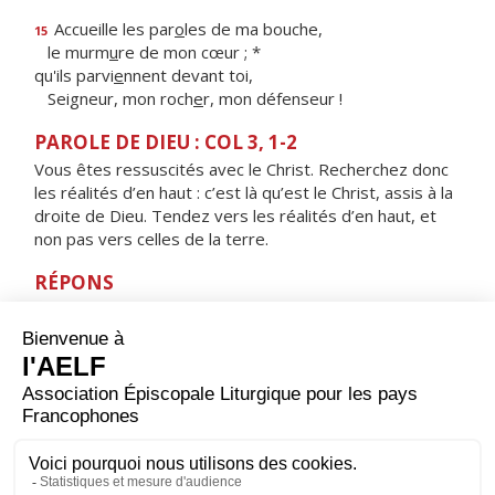
Accueille les par
o
les de ma bouche,
15
le murm
u
re de mon cœur ; *
qu'ils parvi
e
nnent devant toi,
Seigneur, mon roch
e
r, mon défenseur !
PAROLE DE DIEU : COL 3, 1-2
Vous êtes ressuscités avec le Christ. Recherchez donc
les réalités d’en haut : c’est là qu’est le Christ, assis à la
droite de Dieu. Tendez vers les réalités d’en haut, et
non pas vers celles de la terre.
RÉPONS
V/ Glorifiez le Roi des rois, alléluia.
Chantez un hymne à Dieu, alléluia.
ORAISON
Dieu qui élèves le Christ au-dessus de tout, ouvre-nous
à la joie et à l’action de grâce, car l’Ascension de ton Fils
est déjà notre victoire : nous sommes les membres de
son corps, il nous a précédés dans la gloire auprès de