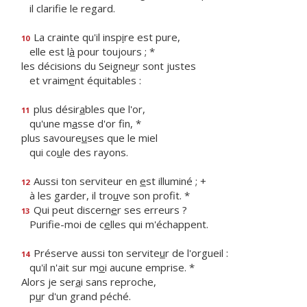
il clarif
e le regard.
La crainte qu'il insp
i
re est pure,
10
elle est l
à
pour toujours ; *
les décisions du Seigne
u
r sont justes
et vraim
e
nt équitables :
plus désir
a
bles que l'or,
11
qu'une m
a
sse d'or fin, *
plus savoure
u
ses que le miel
qui co
u
le des rayons.
Aussi ton serviteur en
e
st illuminé ; +
12
à les garder, il tro
u
ve son profit. *
Qui peut discern
e
r ses erreurs ?
13
Purifie-moi de c
e
lles qui m'échappent.
Préserve aussi ton servite
u
r de l'orgueil :
14
qu'il n'ait sur m
o
i aucune emprise. *
Alors je ser
a
i sans reproche,
p
u
r d'un grand péché.