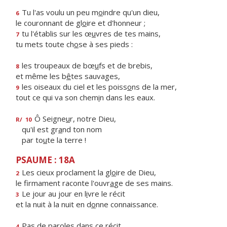
Tu l'as voulu un peu m
o
indre qu'un dieu,
6
le couronnant de gl
o
ire et d'honneur ;
tu l'établis sur les œ
u
vres de tes mains,
7
tu mets toute ch
o
se à ses pieds :
les troupeaux de bœ
u
fs et de brebis,
8
et même les b
ê
tes sauvages,
les oiseaux du ciel et les poiss
o
ns de la mer,
9
tout ce qui va son chem
i
n dans les eaux.
Ô Seigne
u
r, notre Dieu,
R/
10
qu'il est gr
a
nd ton nom
par to
u
te la terre !
PSAUME : 18A
Les cieux proclament la gl
o
ire de Dieu,
2
le firmament raconte l'ouvr
a
ge de ses mains.
Le jour au jour en l
i
vre le récit
3
et la nuit à la nuit en d
o
nne connaissance.
Pas de par
o
les dans ce récit,
4