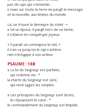
pas de v
o
ix qui s'entende ;
mais sur toute la terre en par
a
ît le message
5
et la nouvelle, aux lim
i
tes du monde.
Là, se trouve la deme
u
re du soleil : +
tel un époux, il par
a
ît hors de sa tente,
6
il s'élance en conquér
a
nt joyeux.
Il paraît où comm
e
nce le ciel, +
7
il s'en va jusqu'où le ci
e
l s'achève :
rien n'éch
a
ppe à son ardeur.
PSAUME : 18B
La loi du Seigne
u
r est parfaite,
8
qui redonne vie ; *
la charte du Seigne
u
r est sûre,
qui rend s
a
ges les simples.
Les préceptes du Seigne
u
r sont droits,
9
ils réjou
i
ssent le cœur ; *
le commandement du Seigne
u
r est limpide,