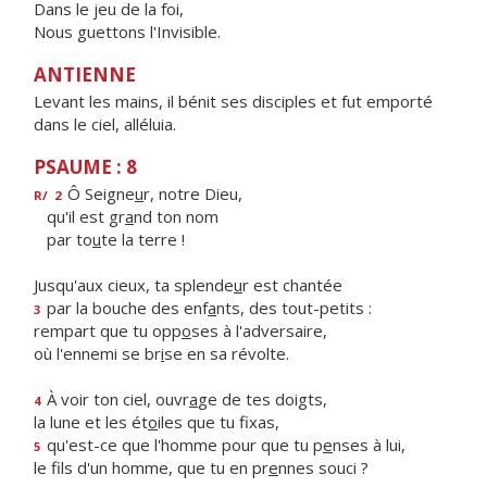
Dans le jeu de la foi,
Nous guettons l'Invisible.
ANTIENNE
Levant les mains, il bénit ses disciples et fut emporté
dans le ciel, alléluia.
PSAUME : 8
Ô Seigne
u
r, notre Dieu,
R/
2
qu'il est gr
a
nd ton nom
par to
u
te la terre !
Jusqu'aux cieux, ta splende
u
r est chantée
par la bouche des enf
a
nts, des tout-petits :
3
rempart que tu opp
o
ses à l'adversaire,
où l'ennemi se br
i
se en sa révolte.
À voir ton ciel, ouvr
a
ge de tes doigts,
4
la lune et les ét
o
iles que tu fixas,
qu'est-ce que l'homme pour que tu p
e
nses à lui,
5
le fils d'un homme, que tu en pr
e
nnes souci ?