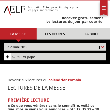
L'AELF
S'abonner
Association Épiscopale Liturgique
pour
les pays Francophones
Calendrier
Recevez gratuitement
Contact
les lectures du jour par courriel
LA MESSE
LES HEURES
LA BIBLE
Le
29 mai 2019
|
S. Paul VI, pape
Revenir aux lectures du
calendrier romain
.
LECTURES DE LA MESSE
PREMIÈRE LECTURE
« Ce que vous vénérez sans le connaître, voilà ce
que, moi, je viens vous annoncer » (Ac 17, 15.22 – 18,