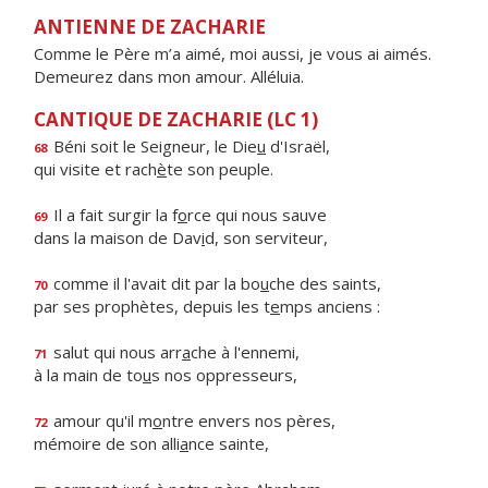
ANTIENNE DE ZACHARIE
Comme le Père m’a aimé, moi aussi, je vous ai aimés.
Demeurez dans mon amour. Alléluia.
CANTIQUE DE ZACHARIE (LC 1)
Béni soit le Seigneur, le Die
u
d'Israël,
68
qui visite et rach
è
te son peuple.
Il a fait surgir la f
o
rce qui nous sauve
69
dans la maison de Dav
i
d, son serviteur,
comme il l'avait dit par la bo
u
che des saints,
70
par ses prophètes, depuis les t
e
mps anciens :
salut qui nous arr
a
che à l'ennemi,
71
à la main de to
u
s nos oppresseurs,
amour qu'il m
o
ntre envers nos pères,
72
mémoire de son alli
a
nce sainte,