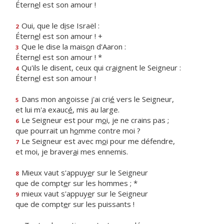
Étern
e
l est son amour !
Oui, que le d
i
se Israël :
2
Étern
e
l est son amour ! +
Que le dise la mais
o
n d'Aaron :
3
Étern
e
l est son amour ! *
Qu'ils le disent, ceux qui cr
a
ignent le Seigneur :
4
Étern
e
l est son amour !
Dans mon angoisse j'ai cri
é
vers le Seigneur,
5
et lui m'a exauc
é
, mis au large.
Le Seigneur est pour m
o
i, je ne crains pas ;
6
que pourrait un h
o
mme contre moi ?
Le Seigneur est avec m
o
i pour me défendre,
7
et moi, je braver
a
i mes ennemis.
Mieux vaut s'appuy
e
r sur le Seigneur
8
que de compt
e
r sur les hommes ; *
mieux vaut s'appuy
e
r sur le Seigneur
9
que de compt
e
r sur les puissants !