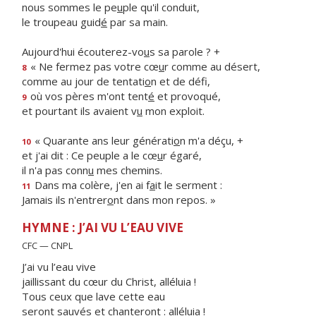
nous sommes le pe
u
ple qu'il conduit,
le troupeau guid
é
par sa main.
Aujourd'hui écouterez-vo
u
s sa parole ? +
« Ne fermez pas votre cœ
u
r comme au désert,
8
comme au jour de tentati
o
n et de défi,
où vos pères m'ont tent
é
et provoqué,
9
et pourtant ils avaient v
u
mon exploit.
« Quarante ans leur générati
o
n m'a déçu, +
10
et j'ai dit : Ce peuple a le cœ
u
r égaré,
il n'a pas conn
u
mes chemins.
Dans ma colère, j'en ai f
a
it le serment :
11
Jamais ils n'entrer
o
nt dans mon repos. »
HYMNE : J’AI VU L’EAU VIVE
CFC — CNPL
J’ai vu l’eau vive
jaillissant du cœur du Christ, alléluia !
Tous ceux que lave cette eau
seront sauvés et chanteront : alléluia !