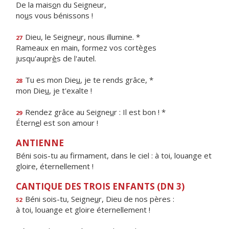
De la mais
o
n du Seigneur,
no
u
s vous bénissons !
Dieu, le Seigne
u
r, nous illumine. *
27
Rameaux en main, formez vos cortèges
jusqu'aupr
è
s de l'autel.
Tu es mon Die
u
, je te rends grâce, *
28
mon Die
u
, je t'exalte !
Rendez grâce au Seigne
u
r : Il est bon ! *
29
Étern
e
l est son amour !
ANTIENNE
Béni sois-tu au firmament, dans le ciel : à toi, louange et
gloire, éternellement !
CANTIQUE DES TROIS ENFANTS (DN 3)
Béni sois-tu, Seigne
u
r, Dieu de nos pères :
52
à toi, louange et gloire éternellement !