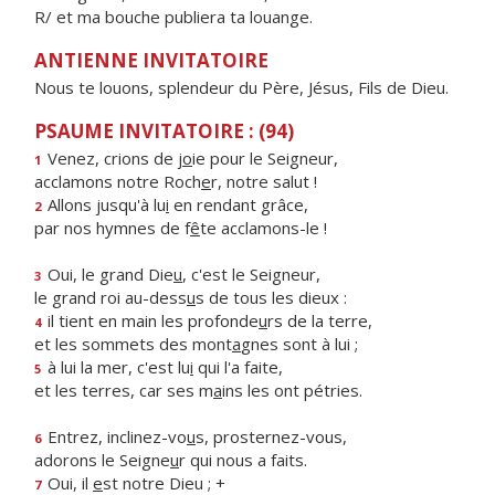
R/ et ma bouche publiera ta louange.
ANTIENNE INVITATOIRE
Nous te louons, splendeur du Père, Jésus, Fils de Dieu.
PSAUME INVITATOIRE : (94)
Venez, crions de j
o
ie pour le Seigneur,
1
acclamons notre Roch
e
r, notre salut !
Allons jusqu'à lu
i
en rendant grâce,
2
par nos hymnes de f
ê
te acclamons-le !
Oui, le grand Die
u
, c'est le Seigneur,
3
le grand roi au-dess
u
s de tous les dieux :
il tient en main les profonde
u
rs de la terre,
4
et les sommets des mont
a
gnes sont à lui ;
à lui la mer, c'est lu
i
qui l'a faite,
5
et les terres, car ses m
a
ins les ont pétries.
Entrez, inclinez-vo
u
s, prosternez-vous,
6
adorons le Seigne
u
r qui nous a faits.
Oui, il
e
st notre Dieu ; +
7