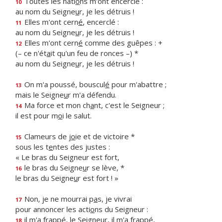
Toutes les nati
o
ns m'ont encerclé :
10
au nom du Seigne
u
r, je les détruis !
Elles m'ont cern
é
, encerclé :
11
au nom du Seigne
u
r, je les détruis !
Elles m'ont cern
é
comme des guêpes : +
12
(– ce n'ét
a
it qu'un feu de ronces –) *
au nom du Seigne
u
r, je les détruis !
On m'a poussé, bouscul
é
pour m'abattre ;
13
mais le Seigne
u
r m'a défendu.
Ma force et mon ch
a
nt, c'est le Seigneur ;
14
il est pour m
o
i le salut.
Clameurs de j
o
ie et de victoire *
15
sous les t
e
ntes des justes :
« Le bras du Seigneur est fort,
le bras du Seigne
u
r se lève, *
16
le bras du Seigne
u
r est fort ! »
Non, je ne mourrai p
a
s, je vivrai
17
pour annoncer les acti
o
ns du Seigneur :
il m'a frappé, le Seigne
u
r, il m'a frappé,
18