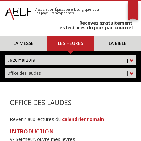
L'AELF
S'abonner
Association Épiscopale Liturgique
pour
les pays Francophones
Calendrier
Recevez gratuitement
Contact
les lectures du jour par courriel
LA MESSE
LES HEURES
LA BIBLE
Le
26 mai 2019
|
Office des laudes
|
OFFICE DES LAUDES
Revenir aux lectures du
calendrier romain
.
INTRODUCTION
V/ Seigneur, ouvre mes lèvres,