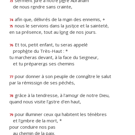
serment juré à notre p
è
re Abraham
73
de nous r
e
ndre sans crainte,
afin que, délivrés de la m
a
in des ennemis, +
74
nous le servions dans la just
i
ce et la sainteté,
75
en sa présence, tout au l
o
ng de nos jours.
Et toi, petit enfant, tu seras appelé
76
proph
è
te du Très-Haut : *
tu marcheras devant, à la face du Seigneur,
et tu préparer
a
s ses chemins
pour donner à son peuple de conn
a
ître le salut
77
par la rémissi
o
n de ses péchés,
grâce à la tendresse, à l'amo
u
r de notre Dieu,
78
quand nous visite l'
a
stre d'en haut,
pour illuminer ceux qui habitent les ténèbres
79
et l'
o
mbre de la mort, *
pour conduire nos pas
au chem
i
n de la paix.