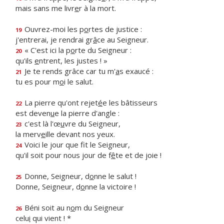
mais sans me livr
e
r à la mort.
Ouvrez-moi les p
o
rtes de justice :
19
j'entrerai, je rendrai gr
â
ce au Seigneur.
« C'est ici la p
o
rte du Seigneur :
20
qu'ils
e
ntrent, les justes ! »
Je te rends grâce car tu m'
a
s exaucé :
21
tu es pour m
o
i le salut.
La pierre qu'ont rejet
é
e les bâtisseurs
22
est deven
u
e la pierre d'angle :
c'est là l'œ
u
vre du Seigneur,
23
la merv
e
ille devant nos yeux.
Voici le jour que f
t le Seigneur,
24
qu'il soit pour nous jour de f
ê
te et de joie !
Donne, Seigneur, d
o
nne le salut !
25
Donne, Seigneur, d
o
nne la victoire !
Béni soit au n
o
m du Seigneur
26
celu
i
qui vient ! *