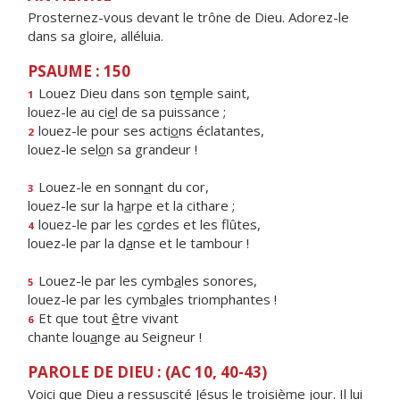
Prosternez-vous devant le trône de Dieu. Adorez-le
dans sa gloire, alléluia.
PSAUME : 150
Louez Dieu dans son t
e
mple saint,
1
louez-le au ci
e
l de sa puissance ;
louez-le pour ses acti
o
ns éclatantes,
2
louez-le sel
o
n sa grandeur !
Louez-le en sonn
a
nt du cor,
3
louez-le sur la h
a
rpe et la cithare ;
louez-le par les c
o
rdes et les flûtes,
4
louez-le par la d
a
nse et le tambour !
Louez-le par les cymb
a
les sonores,
5
louez-le par les cymb
a
les triomphantes !
Et que tout
ê
tre vivant
6
chante lou
a
nge au Seigneur !
PAROLE DE DIEU : (AC 10, 40-43)
Voici que Dieu a ressuscité Jésus le troisième jour. Il lui