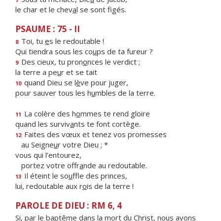
le char et le chev
a
l se sont figés.
PSAUME : 75 - II
Toi, tu
e
s le redoutable !
8
Qui tiendra sous les co
u
ps de ta fureur ?
Des cieux, tu pron
o
nces le verdict ;
9
la terre a pe
u
r et se tait
quand Dieu se l
è
ve pour juger,
10
pour sauver tous les h
u
mbles de la terre.
La colère des h
o
mmes te rend gloire
11
quand les surviv
a
nts te font cortège.
Faites des vœux et tenez vos promesses
12
au Seigne
u
r votre Dieu ; *
vous qui l’entourez,
portez votre offr
a
nde au redoutable.
Il éteint le so
u
ffle des princes,
13
lui, redoutable aux r
o
is de la terre !
PAROLE DE DIEU : RM 6, 4
Si, par le baptême dans la mort du Christ, nous avons