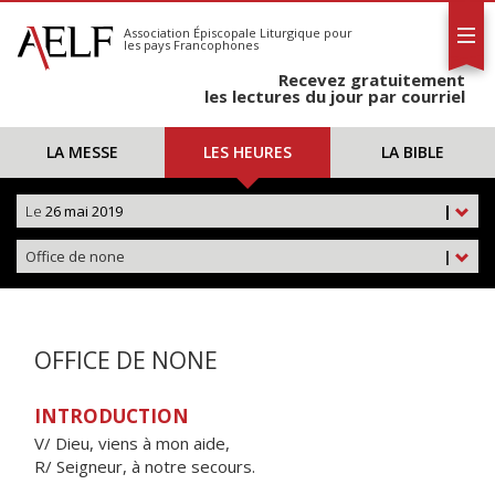
L'AELF
S'abonner
Association Épiscopale Liturgique
pour
les pays Francophones
Calendrier
Recevez gratuitement
Contact
les lectures du jour par courriel
LA MESSE
LES HEURES
LA BIBLE
Le
26 mai 2019
|
Office de none
|
OFFICE DE NONE
INTRODUCTION
V/ Dieu, viens à mon aide,
R/ Seigneur, à notre secours.