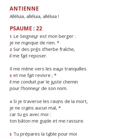
ANTIENNE
Alléluia, alléluia, alléluia !
PSAUME : 22
Le Seigne
u
r est mon berger :
1
je ne m
a
nque de rien. *
Sur des pr
é
s d'herbe fraîche,
2
il me f
a
it reposer.
Il me mène vers les ea
u
x tranquilles
et me f
a
it revivre ; *
3
il me conduit par le j
u
ste chemin
pour l'honne
u
r de son nom.
Si je traverse les rav
i
ns de la mort,
4
je ne cr
a
ins aucun mal, *
car tu
e
s avec moi :
ton bâton me gu
i
de et me rassure.
Tu prépares la t
a
ble pour moi
5