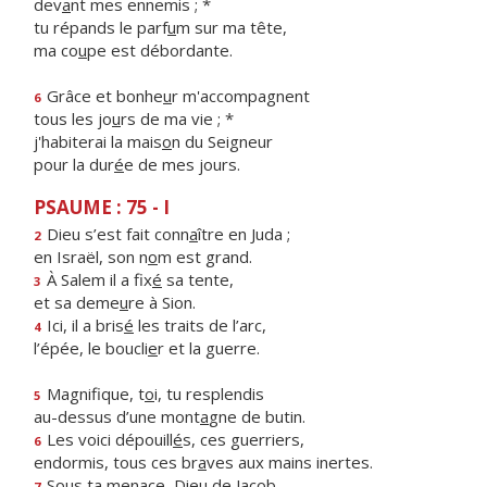
dev
a
nt mes ennemis ; *
tu répands le parf
u
m sur ma tête,
ma co
u
pe est débordante.
Grâce et bonhe
u
r m'accompagnent
6
tous les jo
u
rs de ma vie ; *
j'habiterai la mais
o
n du Seigneur
pour la dur
é
e de mes jours.
PSAUME : 75 - I
Dieu s’est fait conn
a
ître en Juda ;
2
en Israël, son n
o
m est grand.
À Salem il a fix
é
sa tente,
3
et sa deme
u
re à Sion.
Ici, il a bris
é
les traits de l’arc,
4
l’épée, le boucli
e
r et la guerre.
Magnifique, t
o
i, tu resplendis
5
au-dessus d’une mont
a
gne de butin.
Les voici dépouill
é
s, ces guerriers,
6
endormis, tous ces br
a
ves aux mains inertes.
Sous ta menace, Die
u
de Jacob,
7