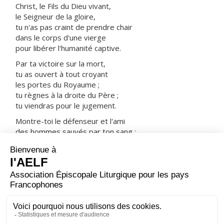
Christ, le Fils du Dieu vivant,
le Seigneur de la gloire,
tu n'as pas craint de prendre chair
dans le corps d'une vierge
pour libérer l'humanité captive.
Par ta victoire sur la mort,
tu as ouvert à tout croyant
les portes du Royaume ;
tu règnes à la droite du Père ;
tu viendras pour le jugement.
Montre-toi le défenseur et l'ami
des hommes sauvés par ton sang :
prends-les avec tous les saints
dans ta joie et dans ta lumière.
ORAISON
Dieu tout puissant, accorde-nous, en ces jours de fête,
de célébrer avec ferveur le Christ ressuscité : que le
mystère de Pâques dont nous faisons mémoire reste
présent dans notre vie et la transforme.