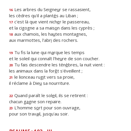
Les arbres du Seigne
u
r se rassasient,
16
les cèdres qu'il a plant
é
s au Liban ;
c'est là que vient nich
e
r le passereau,
17
et la cigogne a sa mais
o
n dans les cyprès ;
aux chamois, les ha
u
tes montagnes,
18
aux marmottes, l'abr
i
des rochers.
Tu fis la lune qui m
a
rque les temps
19
et le soleil qui connaît l'he
u
re de son coucher.
Tu fais descendre les tén
è
bres, la nuit vient :
20
les animaux dans la for
ê
t s'éveillent ;
le lionceau rug
i
t vers sa proie,
21
il réclame à Die
u
sa nourriture.
Quand paraît le sol
e
il, ils se retirent :
22
chacun g
a
gne son repaire.
L'homme s
o
rt pour son ouvrage,
23
pour son trav
a
il, jusqu'au soir.