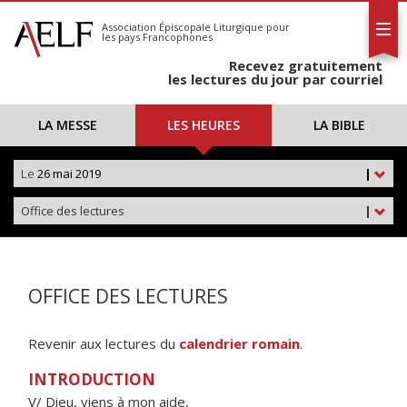
L'AELF
S'abonner
Association Épiscopale Liturgique
pour
les pays Francophones
Calendrier
Recevez gratuitement
Contact
les lectures du jour par courriel
LA MESSE
LES HEURES
LA BIBLE
Le
26 mai 2019
|
Office des lectures
|
OFFICE DES LECTURES
Revenir aux lectures du
calendrier romain
.
INTRODUCTION
V/ Dieu, viens à mon aide,