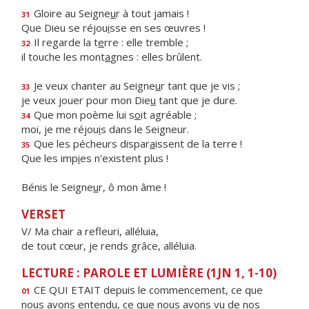
Gloire au Seigne
u
r à tout jamais !
31
Que Dieu se réjou
i
sse en ses œuvres !
Il regarde la t
e
rre : elle tremble ;
32
il touche les mont
a
gnes : elles brûlent.
Je veux chanter au Seigne
u
r tant que je vis ;
33
je veux jouer pour mon Die
u
tant que je dure.
Que mon poème lui s
o
it agréable ;
34
moi, je me réjou
i
s dans le Seigneur.
Que les pécheurs dispar
a
issent de la terre !
35
Que les imp
i
es n'existent plus !
Bénis le Seigne
u
r, ô mon âme !
VERSET
V/ Ma chair a refleuri, alléluia,
de tout cœur, je rends grâce, alléluia.
LECTURE : PAROLE ET LUMIÈRE (1JN 1, 1-10)
CE QUI ETAIT depuis le commencement, ce que
01
nous avons entendu, ce que nous avons vu de nos