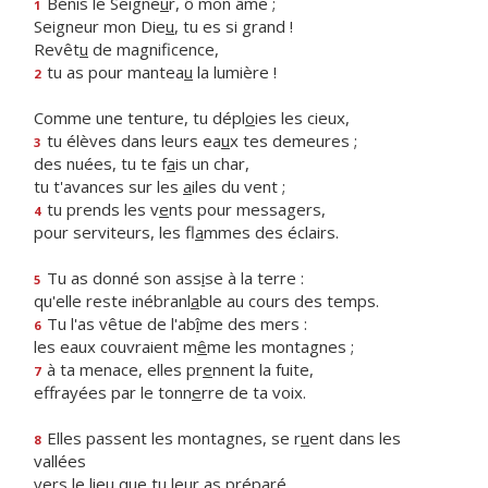
Bénis le Seigne
u
r, ô mon âme ;
1
Seigneur mon Die
u
, tu es si grand !
Revêt
u
de magnificence,
tu as pour mantea
u
la lumière !
2
Comme une tenture, tu dépl
o
ies les cieux,
tu élèves dans leurs ea
u
x tes demeures ;
3
des nuées, tu te f
a
is un char,
tu t'avances sur les
a
iles du vent ;
tu prends les v
e
nts pour messagers,
4
pour serviteurs, les fl
a
mmes des éclairs.
Tu as donné son ass
i
se à la terre :
5
qu'elle reste inébranl
a
ble au cours des temps.
Tu l'as vêtue de l'ab
î
me des mers :
6
les eaux couvraient m
ê
me les montagnes ;
à ta menace, elles pr
e
nnent la fuite,
7
effrayées par le tonn
e
rre de ta voix.
Elles passent les montagnes, se r
u
ent dans les
8
vallées
vers le lieu que tu leur
a
s préparé.