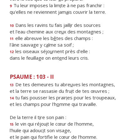
Tu leur imposes la lim
i
te à ne pas franchir :
9
qu'elles ne reviennent jam
a
is couvrir la terre.
Dans les ravins tu fais jaill
i
r des sources
10
et l'eau chemine aux cre
u
x des montagnes ;
elle abreuve les b
ê
tes des champs :
11
l'âne sauvage y c
a
lme sa soif ;
les oiseaux séjo
u
rnent près d'elle :
12
dans le feuillage on ent
e
nd leurs cris.
PSAUME : 103 - II
De tes demeures tu abre
u
ves les montagnes,
13
et la terre se rassasie du fru
i
t de tes œuvres ;
tu fais pousser les prair
i
es pour les troupeaux,
14
et les champs pour l'h
o
mme qui travaille.
De la terre il t
i
re son pain :
le vin qui réjou
i
t le cœur de l'homme,
15
l'huile qui adouc
i
t son visage,
et le pain qui fortif
e le cœur de l'homme.