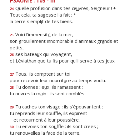
PSAUME : 103 - III
Quelle profusion dans tes œ
u
vres, Seigneur ! +
24
Tout cela, ta sag
e
sse l'a fait ; *
la terre s'empl
i
t de tes biens.
Voici l'immensit
é
de la mer,
25
son grouillement innombrable d'animaux gr
a
nds et
petits,
ses batea
u
x qui voyagent,
26
et Léviathan que tu fis pour qu'il s
e
rve à tes jeux.
Tous, ils c
o
mptent sur toi
27
pour recevoir leur nourrit
u
re au temps voulu.
Tu donnes : e
u
x, ils ramassent ;
28
tu ouvres la m
a
in : ils sont comblés.
Tu caches ton vis
a
ge : ils s'épouvantent ;
29
tu reprends leur souffle, ils expirent
et reto
u
rnent à leur poussière.
Tu envoies ton so
u
ffle : ils sont créés ;
30
tu renouvelles la f
a
ce de la terre.